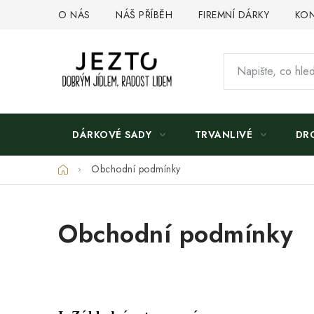
Přejít
O NÁS
NÁŠ PŘÍBĚH
FIREMNÍ DÁRKY
KON
na
obsah
DÁRKOVÉ SADY
TRVANLIVÉ
DR
Domů
Obchodní podmínky
Obchodní podmínky