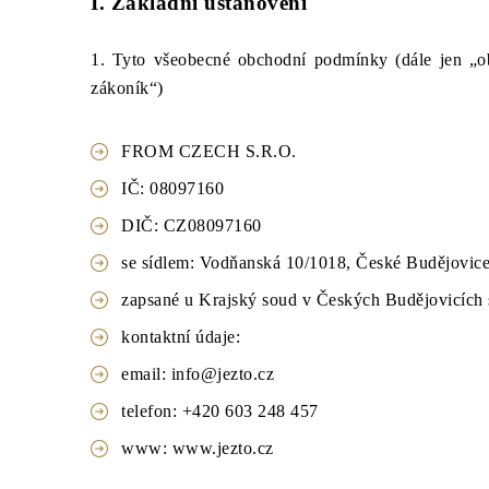
I. Základní ustanovení
1. Tyto všeobecné obchodní podmínky (dále jen „o
zákoník“)
FROM CZECH S.R.O.
IČ: 08097160
DIČ: CZ08097160
se sídlem: Vodňanská 10/1018, České Budějovic
zapsané u Krajský soud v Českých Budějovicí
kontaktní údaje:
email: info@jezto.cz
telefon: +420 603 248 457
www: www.jezto.cz