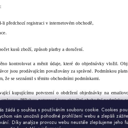
:
-li předchozí registraci v internetovém obchodě,
race.
počet kusů zboží, způsob platby a doručení.
no kontrolovat a měnit údaje, které do objednávky vložil. Obj
návce jsou prodávajícím považovány za správné. Podmínkou platn
m, že se seznámil s těmito obchodními podmínkami.
ající kupujícímu potvrzení o obdržení objednávky na emailovou
í smlouvy. Přílohou potvrzení jsou aktuální obchodní podmínky pr
ávky je doručeno na emailovou adresu kupujícího. / Neprodleně 
vás žádá o souhlas s používáním souboru cookie. Cookies po
 kterou kupující při objednání zadal. Toto potvrzení se považuje 
ychom vám umožnili pohodlné prohlížení webu a zlepšili zážit
vání. Díky analýze provozu webu neustále zlepšujeme jeho f
uzavřena potvrzením objednávky prodávajícím na emailovou adre