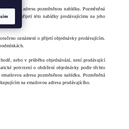
ho emailovou adresu pozměněnou nabídku. Pozměněná
asím
ícího o přijetí této nabídky prodávajícímu na jeho
oručeno oznámení o přijetí objednávky prodávajícím.
 podmínkách.
chodě, nebo v průběhu objednávání, není prodávající
atické potvrzení o obdržení objednávky podle těchto
ho emailovou adresu pozměněnou nabídku. Pozměněná
 kupujícím na emailovou adresu prodávajícího.