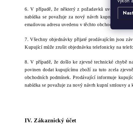
výkon 
6. V případě, že některý z požadavků uvedených v
Nas
nabídka se považuje za nový návrh kupní smlouvy a
emailovou adresu uvedenu v těchto obchodních podm
7. Všechny objednávky přijaté prodávajícím jsou zá
Kupující může zrušit objednávku telefonicky na tele
8. V případě, že došlo ke zjevné technické chybě n
povinen dodat kupujícímu zboží za tuto zcela zjevn
obchodních podmínek. Prodávající informuje kupuj
nabídka se považuje za nový návrh kupní smlouvy a k
IV. Zákaznický účet