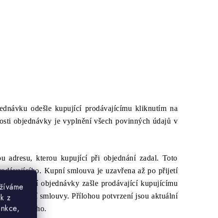
ednávku odešle kupující prodávajícímu kliknutím na
osti objednávky je vyplnění všech povinných údajů v
 adresu, kterou kupující při objednání zadal. Toto
odávajícího. Kupní smlouva je uzavřena až po přijetí
po obdržení objednávky zašle prodávající kupujícímu
užíváme
za uzavření smlouvy. Přílohou potvrzení jsou aktuální
ek z
unkce,
su kupujícího.