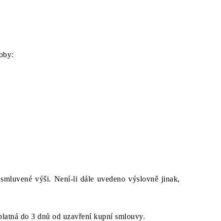
oby:
smluvené výši. Není-li dále uvedeno výslovně jinak,
 splatná do 3 dnů od uzavření kupní smlouvy.