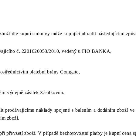
zboží dle kupní smlouvy může kupující uhradit následujícími způs
ávajícího č. 2201620053/2010, vedený u FIO BANKA,
ostřednictvím platební brány Comgate,
ěru výdejně zásilek Zásilkovna.
dit prodávajícímu náklady spojené s balením a dodáním zboží ve 
ním zboží.
 při převzetí zboží. V případě bezhotovostní platby je kupní cena