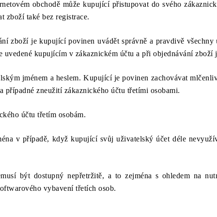
ternetovém obchodě může kupující přistupovat do svého zákaznic
 zboží také bez registrace.
vání zboží je kupující povinen uvádět správně a pravdivě všechny
aje uvedené kupujícím v zákaznickém účtu a při objednávání zboží
elským jménem a heslem. Kupující je povinen zachovávat mlčenliv
 případné zneužití zákaznického účtu třetími osobami.
ckého účtu třetím osobám.
jména v případě, když kupující svůj uživatelský účet déle nevyužív
nemusí být dostupný nepřetržitě, a to zejména s ohledem na n
oftwarového vybavení třetích osob.