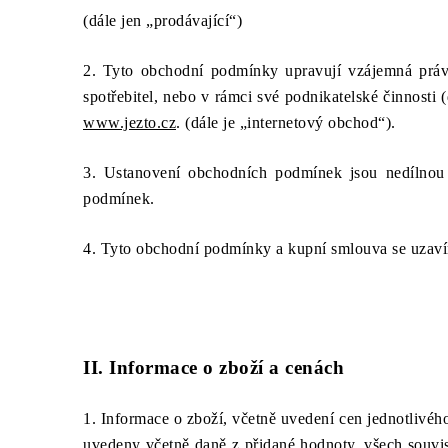
(dále jen „prodávající“)
2. Tyto obchodní podmínky upravují vzájemná práva
spotřebitel, nebo v rámci své podnikatelské činnosti
www.jezto.cz
. (dále je „internetový obchod“).
3. Ustanovení obchodních podmínek jsou nedílnou 
podmínek.
4. Tyto obchodní podmínky a kupní smlouva se uzavír
II. Informace o zboží a cenách
1. Informace o zboží, včetně uvedení cen jednotlivéh
uvedeny včetně daně z přidané hodnoty, všech souvise