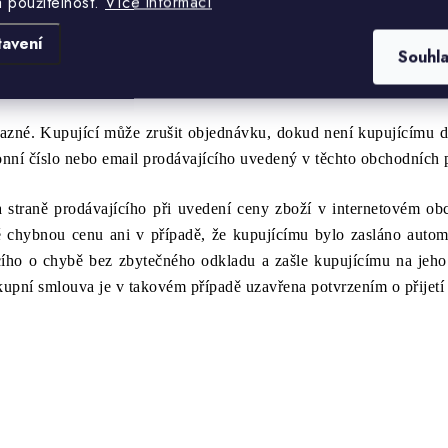
a použitelnost.
Více informací
 objednávce nemůže prodávající splnit, zašle kupujícímu na je
tavení
Souhl
 kupní smlouva je v takovém případě uzavřena potvrzením kupuj
ínkách.
vazné. Kupující může zrušit objednávku, dokud není kupujícímu d
fonní číslo nebo email prodávajícího uvedený v těchto obchodních
a straně prodávajícího při uvedení ceny zboží v internetovém ob
ě chybnou cenu ani v případě, že kupujícímu bylo zasláno autom
ícího o chybě bez zbytečného odkladu a zašle kupujícímu na je
upní smlouva je v takovém případě uzavřena potvrzením o přijetí