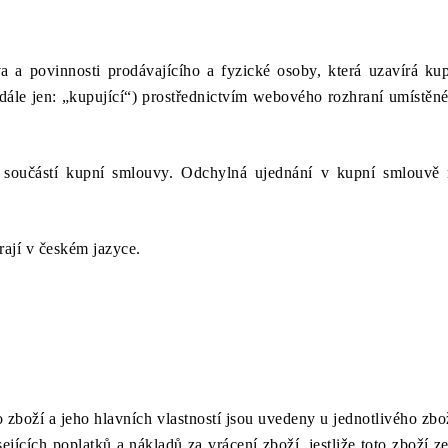
 a povinnosti prodávajícího a fyzické osoby, která uzavírá ku
 (dále jen: „kupující“) prostřednictvím webového rozhraní umístě
součástí kupní smlouvy. Odchylná ujednání v kupní smlouvě 
ají v českém jazyce.
o zboží a jeho hlavních vlastností jsou uvedeny u jednotlivého zb
jících poplatků a nákladů za vrácení zboží, jestliže toto zboží