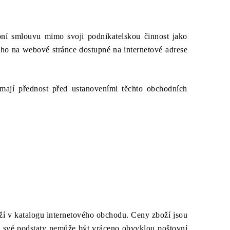
pní smlouvu mimo svoji podnikatelskou činnost jako
ného na webové stránce dostupné na internetové adrese
mají přednost před ustanoveními těchto obchodních
oží v katalogu internetového obchodu. Ceny zboží jsou
 ze své podstaty nemůže být vráceno obvyklou poštovní