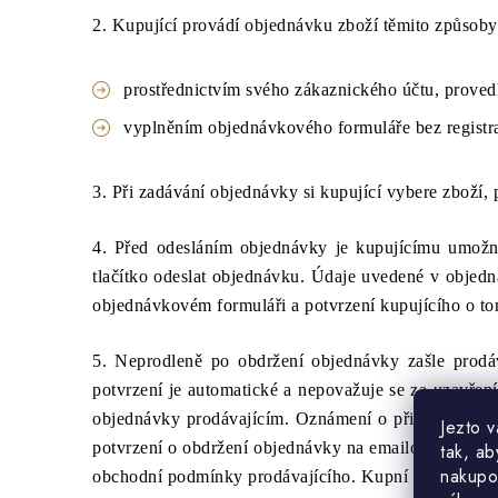
2. Kupující provádí objednávku zboží těmito způsoby
prostřednictvím svého zákaznického účtu, provedl
vyplněním objednávkového formuláře bez regist
3. Při zadávání objednávky si kupující vybere zboží, 
4. Před odesláním objednávky je kupujícímu umožně
tlačítko odeslat objednávku. Údaje uvedené v objed
objednávkovém formuláři a potvrzení kupujícího o to
5. Neprodleně po obdržení objednávky zašle prodáv
potvrzení je automatické a nepovažuje se za uzavřen
objednávky prodávajícím. Oznámení o přijetí objedn
Jezto 
potvrzení o obdržení objednávky na emailovou adresu,
tak, ab
nakupo
obchodní podmínky prodávajícího. Kupní smlouva je 