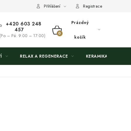
Přihlášení
Registrace
Prázdný
+420 603 248
457
NÁKUPNÍ
(Po – Pá: 9:00 – 17:00)
košík
KOŠÍK
Í
RELAX A REGENERACE
KERAMIKA