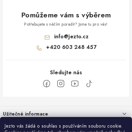
Pomůžeme vám s výběrem
Potřebujete s něčím poradit? Jsme tu pro vás!
info
@
jezto.cz
+420 603 248 457
Z
á
Užitečné informace
p
a
O nás
Jezto vás žádá o souhlas s používáním souboru cookie.
Zákaznický servis