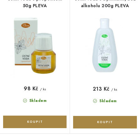
O NÁS
NÁŠ PŘÍBĚH
FIREMNÍ DÁRKY
KONTAKTY
o
r
50g PLEVA
alkoholu 200g PLEVA
DOPRAVA A PLATBA
d
o
u
d
k
u
t
k
ů
t
ů
98 Kč
213 Kč
/ ks
/ ks
Skladem
Skladem