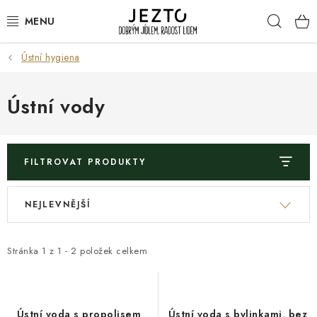
Přejít
Hleda
na
obsah
Ústní hygiena
DÁRKOVÉ SADY
TRVANLIVÉ
Ústní vody
DROGERIE A KOSMETIKA
FILTROVAT PRODUKTY
NÁPOJE
V
Ř
NEJLEVNĚJŠÍ
SPORT A ZDRAVÍ
ý
a
p
z
RELAX A REGENERACE
i
e
Stránka
1
z
1
-
2
položek celkem
s
n
KERAMIKA
p
í
r
p
Ústní voda s propolisem
Ústní voda s bylinkami, bez