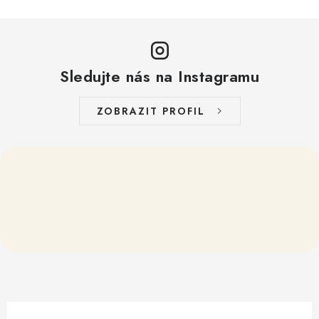
i
s
u
Sledujte nás na Instagramu
ZOBRAZIT PROFIL