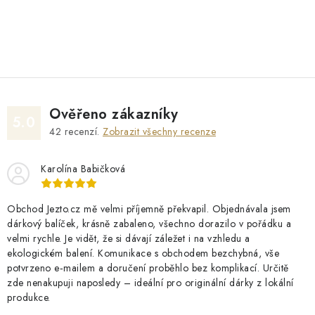
O
v
l
á
d
Ověřeno zákazníky
a
5.0
42
recenzí.
Zobrazit všechny recenze
c
í
Karolína Babičková
p
r
v
Obchod Jezto.cz mě velmi příjemně překvapil. Objednávala jsem
dárkový balíček, krásně zabaleno, všechno dorazilo v pořádku a
k
velmi rychle. Je vidět, že si dávají záležet i na vzhledu a
y
ekologickém balení. Komunikace s obchodem bezchybná, vše
v
potvrzeno e‑mailem a doručení proběhlo bez komplikací. Určitě
ý
zde nenakupuji naposledy – ideální pro originální dárky z lokální
produkce.
p