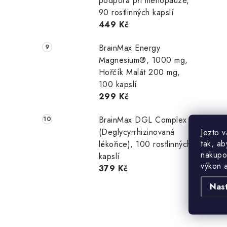
podpora při menopauze,
l
90 rostlinných kapslí
449 Kč
BrainMax Energy
Magnesium®, 1000 mg,
Hořčík Malát 200 mg,
100 kapslí
í
299 Kč
BrainMax DGL Complex
r
(Deglycyrrhizinovaná
Jezto 
tak, ab
lékořice), 100 rostlinných
nakupo
kapslí
výkon 
379 Kč
Nas