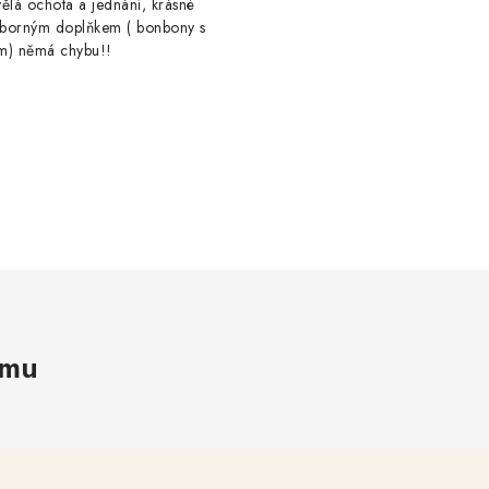
ělá ochota a jednání, krásné
výborným doplňkem ( bonbony s
m) němá chybu!!
amu