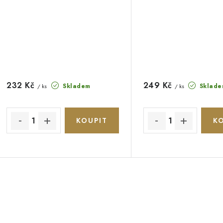
232 Kč
249 Kč
Skladem
Sklade
/ ks
/ ks
O
v