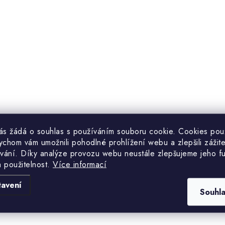
á
d
a
c
p
vás žádá o souhlas s používáním souboru cookie. Cookies po
v
ychom vám umožnili pohodlné prohlížení webu a zlepšili zážit
k
vání. Díky analýze provozu webu neustále zlepšujeme jeho f
a použitelnost.
Více informací
y
tavení
v
Souhl
ý
p