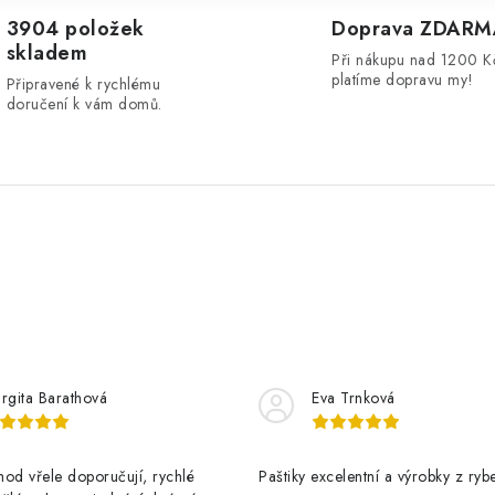
3904 položek
Doprava ZDARM
skladem
s
Při nákupu nad 1200 K
platíme dopravu my!
Připravené k rychlému
u
doručení k vám domů.
rgita Barathová
Eva Trnková
od vřele doporučují, rychlé
Paštiky excelentní a výrobky z rybe