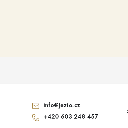
info
@
jezto.cz
+420 603 248 457