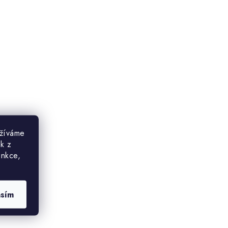
užíváme
ek z
unkce,
asím