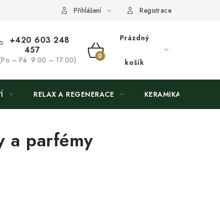
Přihlášení
Registrace
Prázdný
+420 603 248
457
NÁKUPNÍ
(Po – Pá: 9:00 – 17:00)
košík
KOŠÍK
Í
RELAX A REGENERACE
KERAMIKA
y a parfémy