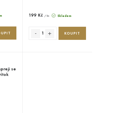
199 Kč
m
Skladem
/ ks
preji se
vítok