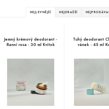
Ř
NEJLEVNĚJŠÍ
NEJDRAŽŠÍ
NEJPRODÁVAN
a
V
z
ý
e
Jemný krémový deodorant -
Tuhý deodorant C
p
Ranní rosa - 30 ml Kvítok
vánek - 45 ml K
n
í
s
p
p
r
r
o
o
d
d
u