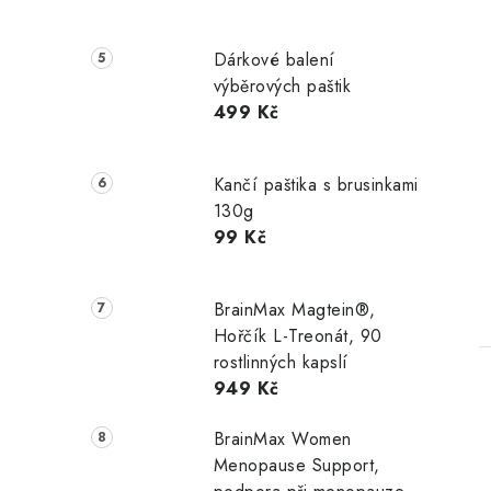
Dárkové balení
výběrových paštik
499 Kč
Kančí paštika s brusinkami
130g
99 Kč
BrainMax Magtein®,
Hořčík L-Treonát, 90
rostlinných kapslí
949 Kč
BrainMax Women
Menopause Support,