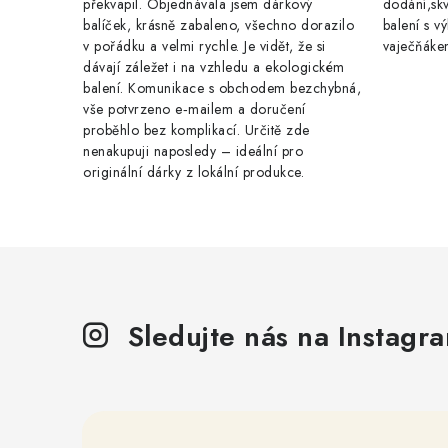
překvapil. Objednávala jsem dárkový
dodání,skv
balíček, krásně zabaleno, všechno dorazilo
balení s 
v pořádku a velmi rychle. Je vidět, že si
vaječňáke
dávají záležet i na vzhledu a ekologickém
balení. Komunikace s obchodem bezchybná,
vše potvrzeno e‑mailem a doručení
proběhlo bez komplikací. Určitě zde
nenakupuji naposledy – ideální pro
originální dárky z lokální produkce.
Sledujte nás na Instagr