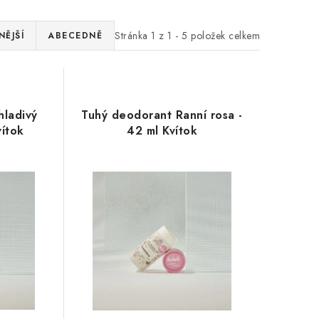
Stránka
1
z
1
-
5
položek celkem
ĚJŠÍ
ABECEDNĚ
hladivý
Tuhý deodorant Ranní rosa -
vítok
42 ml Kvítok