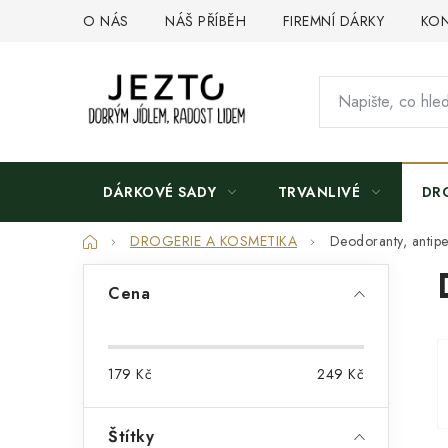
Přejít
O NÁS
NÁŠ PŘÍBĚH
FIREMNÍ DÁRKY
KON
na
obsah
DÁRKOVÉ SADY
TRVANLIVÉ
DR
Domů
DROGERIE A KOSMETIKA
Deodoranty, antipe
P
Cena
o
s
179
Kč
249
Kč
t
r
Štítky