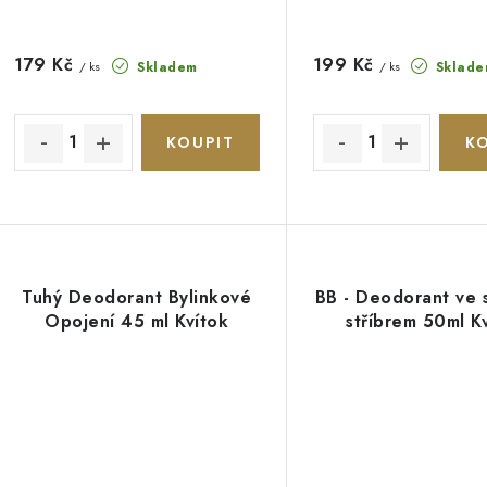
u
k
k
t
179 Kč
199 Kč
Skladem
Sklade
/ ks
/ ks
ů
ů
Tuhý Deodorant Bylinkové
BB - Deodorant ve s
Opojení 45 ml Kvítok
stříbrem 50ml K