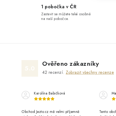
i
1 pobočka v ČR
Zastavit se můžete také osobně
na naší pobočce.
Ověřeno zákazníky
5.0
42
recenzí.
Zobrazit všechny recenze
Karolína Babičková
Ma
Obchod Jezto.cz mě velmi příjemně
Tento obch