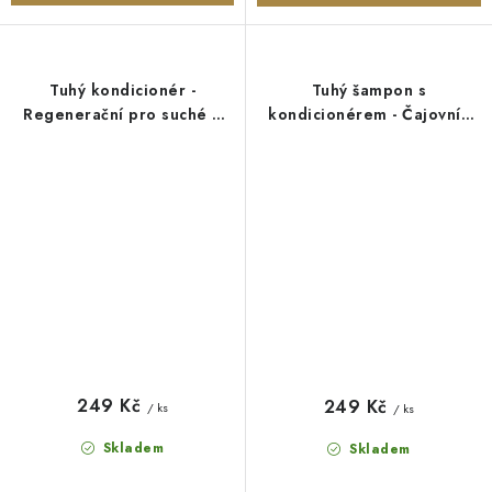
Tuhý kondicionér -
Tuhý šampon s
Regenerační pro suché a
kondicionérem - Čajovník
namáhané vlasy - 50 g
(pro mastné vlasy) - 50 g
Kvítok
Kvítok
249 Kč
249 Kč
/ ks
/ ks
Skladem
Skladem