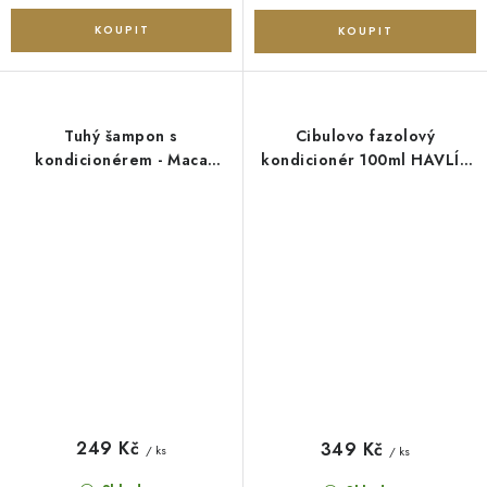
Tuhý šampon s
Cibulovo fazolový
kondicionérem - Maca
kondicionér 100ml HAVLÍK
(proti vypadávání vlasů) -
APOTÉKA
50 g Kvítok
249 Kč
349 Kč
/ ks
/ ks