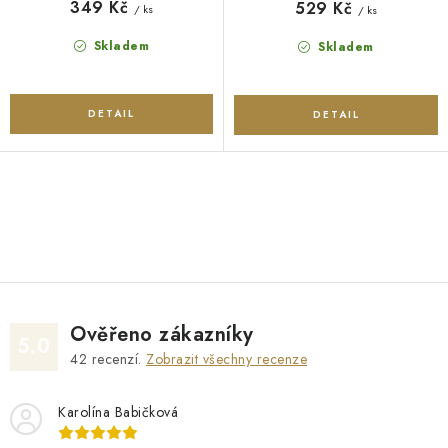
349 Kč
529 Kč
/ ks
/ ks
Skladem
Skladem
O
v
l
á
d
Ověřeno zákazníky
a
5.0
42
recenzí.
Zobrazit všechny recenze
c
í
Karolína Babičková
p
r