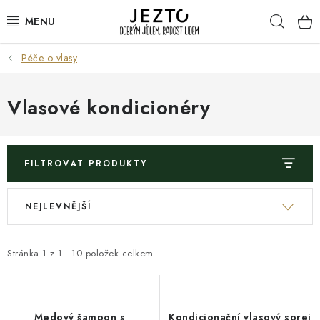
Přejít
Hleda
na
obsah
Péče o vlasy
DÁRKOVÉ SADY
TRVANLIVÉ
Vlasové kondicionéry
DROGERIE A KOSMETIKA
FILTROVAT PRODUKTY
NÁPOJE
V
Ř
NEJLEVNĚJŠÍ
SPORT A ZDRAVÍ
ý
a
p
z
RELAX A REGENERACE
i
e
Stránka
1
z
1
-
10
položek celkem
s
n
KERAMIKA
p
í
r
p
Medový šampon s
Kondicionační vlasový sprej