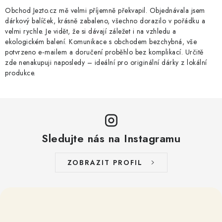
v
Obchod Jezto.cz mě velmi příjemně překvapil. Objednávala jsem
dárkový balíček, krásně zabaleno, všechno dorazilo v pořádku a
k
velmi rychle. Je vidět, že si dávají záležet i na vzhledu a
y
ekologickém balení. Komunikace s obchodem bezchybná, vše
v
potvrzeno e‑mailem a doručení proběhlo bez komplikací. Určitě
ý
zde nenakupuji naposledy – ideální pro originální dárky z lokální
produkce.
p
i
s
u
Sledujte nás na Instagramu
ZOBRAZIT PROFIL