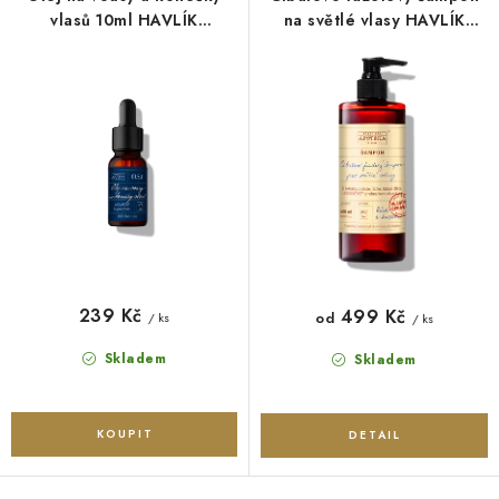
O NÁS
NÁŠ PŘÍBĚH
FIREMNÍ DÁRKY
KONTAKTY
o
r
vlasů 10ml HAVLÍK
na světlé vlasy HAVLÍK
DOPRAVA A PLATBA
APOTÉKA
APOTÉKA
d
o
u
d
k
u
t
k
ů
t
ů
239 Kč
499 Kč
od
/ ks
/ ks
Skladem
Skladem