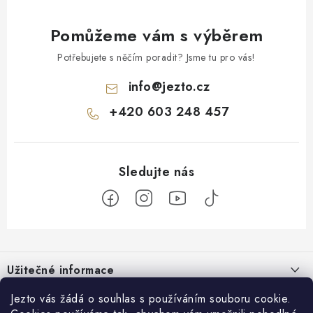
Pomůžeme vám s výběrem
Potřebujete s něčím poradit? Jsme tu pro vás!
info
@
jezto.cz
+420 603 248 457
Z
á
Užitečné informace
p
a
O nás
Jezto vás žádá o souhlas s používáním souboru cookie.
Zákaznický servis