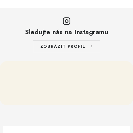
i
s
u
Sledujte nás na Instagramu
ZOBRAZIT PROFIL