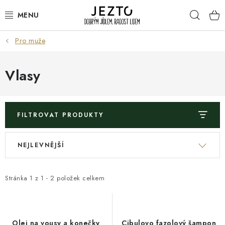
Přejít
Hleda
na
obsah
Pro muže
DÁRKOVÉ SADY
TRVANLIVÉ
Vlasy
DROGERIE A KOSMETIKA
FILTROVAT PRODUKTY
NÁPOJE
V
Ř
NEJLEVNĚJŠÍ
SPORT A ZDRAVÍ
ý
a
p
z
RELAX A REGENERACE
i
e
Stránka
1
z
1
-
2
položek celkem
s
n
KERAMIKA
p
í
r
p
Olej na vousy a konečky
Cibulovo fazolový šampon