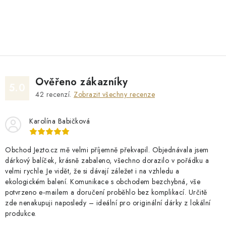
O
v
l
á
d
Ověřeno zákazníky
a
5.0
42
recenzí.
Zobrazit všechny recenze
c
í
Karolína Babičková
p
r
v
Obchod Jezto.cz mě velmi příjemně překvapil. Objednávala jsem
dárkový balíček, krásně zabaleno, všechno dorazilo v pořádku a
k
velmi rychle. Je vidět, že si dávají záležet i na vzhledu a
y
ekologickém balení. Komunikace s obchodem bezchybná, vše
v
potvrzeno e‑mailem a doručení proběhlo bez komplikací. Určitě
ý
zde nenakupuji naposledy – ideální pro originální dárky z lokální
produkce.
p