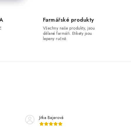
A
Farmářské produkty
č
Všechny naše produkty, jsou
dělané farmáři. Etikety jsou
lepeny ručně.
Jitka Bajerová