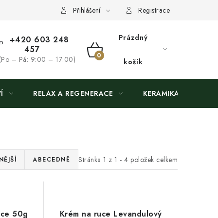
Přihlášení
Registrace
Prázdný
+420 603 248
457
NÁKUPNÍ
(Po – Pá: 9:00 – 17:00)
košík
KOŠÍK
Í
RELAX A REGENERACE
KERAMIKA
Stránka
1
z
1
-
4
položek celkem
ĚJŠÍ
ABECEDNĚ
uce 50g
Krém na ruce Levandulový