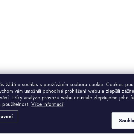
p
v
k
y
v
ý
p
vás žádá o souhlas s používáním souboru cookie. Cookies po
ychom vám umožnili pohodlné prohlížení webu a zlepšili zážit
vání. Díky analýze provozu webu neustále zlepšujeme jeho f
s
a použitelnost.
Více informací
u
tavení
Souhl