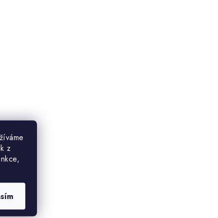
užíváme
ek z
unkce,
asím