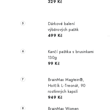
329 Kč
Dárkové balení
výběrových paštik
499 Kč
Kančí paštika s brusinkami
130g
99 Kč
l
BrainMax Magtein®,
Hořčík L-Treonát, 90
rostlinných kapslí
949 Kč
BrainMax Women