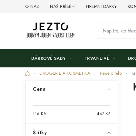
Přejít
O NÁS
NÁŠ PŘÍBĚH
FIREMNÍ DÁRKY
KON
na
obsah
DÁRKOVÉ SADY
TRVANLIVÉ
DR
Domů
DROGERIE A KOSMETIKA
Péče o tělo
Kr
P
Cena
o
s
116
Kč
447
Kč
t
r
Štítky