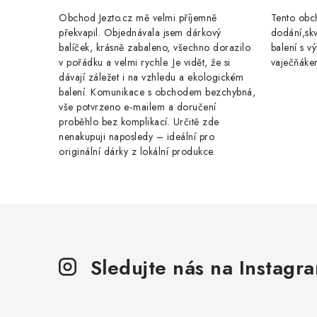
Obchod Jezto.cz mě velmi příjemně
Tento obch
překvapil. Objednávala jsem dárkový
dodání,skv
balíček, krásně zabaleno, všechno dorazilo
balení s 
v pořádku a velmi rychle. Je vidět, že si
vaječňáke
dávají záležet i na vzhledu a ekologickém
balení. Komunikace s obchodem bezchybná,
vše potvrzeno e‑mailem a doručení
proběhlo bez komplikací. Určitě zde
nenakupuji naposledy – ideální pro
originální dárky z lokální produkce.
Sledujte nás na Instagr