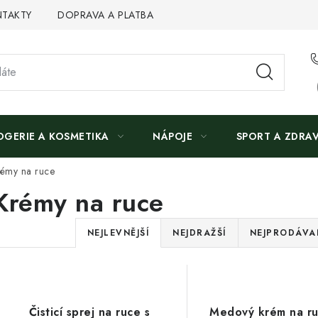
TAKTY
DOPRAVA A PLATBA
OGERIE A KOSMETIKA
NÁPOJE
SPORT A ZDRAV
émy na ruce
Krémy na ruce
Ř
NEJLEVNĚJŠÍ
NEJDRAŽŠÍ
NEJPRODÁVAN
a
V
z
ý
e
Čisticí sprej na ruce s
Medový krém na r