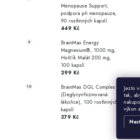
í
Menopause Support,
podpora při menopauze,
90 rostlinných kapslí
r
449 Kč
BrainMax Energy
Magnesium®, 1000 mg,
Hořčík Malát 200 mg,
100 kapslí
299 Kč
BrainMax DGL Complex
Jezto 
i
(Deglycyrrhizinovaná
tak, ab
nakupo
lékořice), 100 rostlinných
výkon 
kapslí
379 Kč
Nas