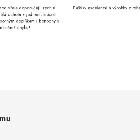
od vřele doporučují, rychlé
Paštiky excelentní a výrobky z rybe
ělá ochota a jednání, krásné
výborným doplňkem ( bonbony s
m) němá chybu!!
amu