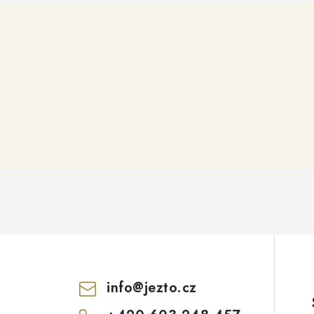
info
@
jezto.cz