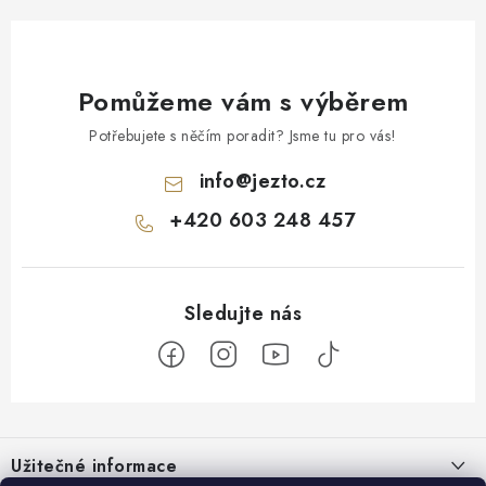
Pomůžeme vám s výběrem
Potřebujete s něčím poradit? Jsme tu pro vás!
info
@
jezto.cz
+420 603 248 457
Z
á
Užitečné informace
p