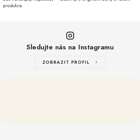
produkce.
p
i
s
u
Sledujte nás na Instagramu
ZOBRAZIT PROFIL