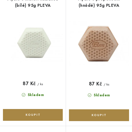
O NÁS
NÁŠ PŘÍBĚH
FIREMNÍ DÁRKY
KONTAKTY
o
r
(bílé) 95g PLEVA
(hnědé) 95g PLEVA
DOPRAVA A PLATBA
d
o
u
d
k
u
t
k
ů
t
ů
87 Kč
87 Kč
/ ks
/ ks
Skladem
Skladem