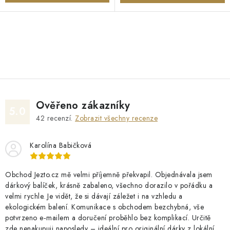
O
v
l
á
d
Ověřeno zákazníky
a
5.0
42
recenzí.
Zobrazit všechny recenze
c
í
Karolína Babičková
p
r
v
Obchod Jezto.cz mě velmi příjemně překvapil. Objednávala jsem
dárkový balíček, krásně zabaleno, všechno dorazilo v pořádku a
k
velmi rychle. Je vidět, že si dávají záležet i na vzhledu a
y
ekologickém balení. Komunikace s obchodem bezchybná, vše
v
potvrzeno e‑mailem a doručení proběhlo bez komplikací. Určitě
ý
zde nenakupuji naposledy – ideální pro originální dárky z lokální