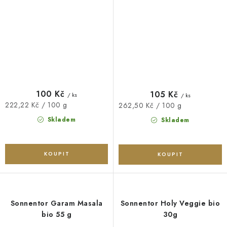
100 Kč
105 Kč
/ ks
/ ks
Měrná
222,22 Kč / 100 g
Měrná
262,50 Kč / 100 g
cena:
cena:
Skladem
Skladem
Sonnentor Garam Masala
Sonnentor Holy Veggie bio
bio 55 g
30g