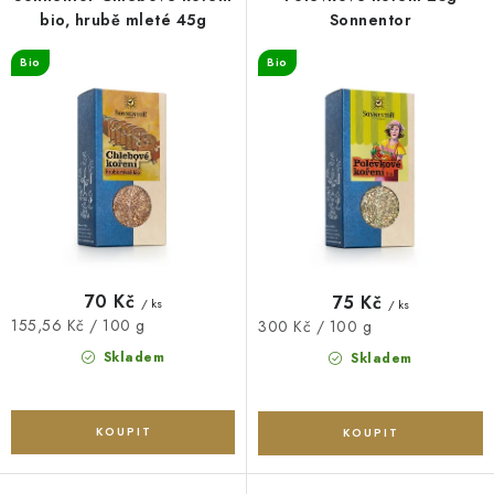
O NÁS
NÁŠ PŘÍBĚH
FIREMNÍ DÁRKY
KONTAKTY
o
r
bio, hrubě mleté 45g
Sonnentor
DOPRAVA A PLATBA
d
o
Bio
Bio
u
d
k
u
t
k
ů
t
ů
70 Kč
75 Kč
/ ks
/ ks
Měrná
155,56 Kč / 100 g
Měrná
300 Kč / 100 g
cena:
cena:
Skladem
Skladem