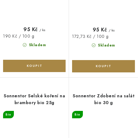
95 Kč
95 Kč
/ ks
/ ks
Měrná
190 Kč / 100 g
Měrná
172,73 Kč / 100 g
cena:
cena:
Skladem
Skladem
Sonnentor Selské koření na
Sonnentor Zdobení na salát
brambory bio 25g
bio 30 g
Bio
Bio