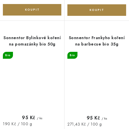
Sonnentor Bylinkové koření
Sonnentor Frankyho koření
na pomazánky bio 50g
na barbecue bio 35g
Bio
Bio
95 Kč
95 Kč
/ ks
/ ks
Měrná
190 Kč / 100 g
Měrná
271,43 Kč / 100 g