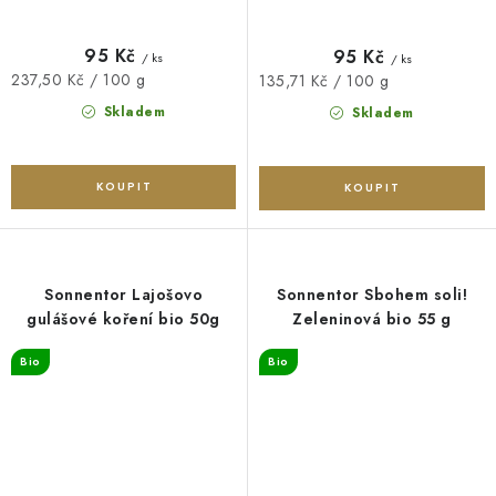
95 Kč
95 Kč
/ ks
/ ks
Měrná
237,50 Kč / 100 g
Měrná
135,71 Kč / 100 g
cena:
cena:
Skladem
Skladem
Sonnentor Lajošovo
Sonnentor Sbohem soli!
gulášové koření bio 50g
Zeleninová bio 55 g
Bio
Bio