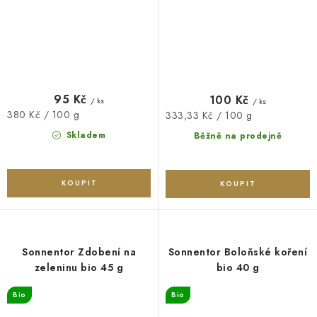
95 Kč
100 Kč
/ ks
/ ks
Měrná
380 Kč / 100 g
Měrná
333,33 Kč / 100 g
cena:
cena:
Skladem
Běžně na prodejně
Sonnentor Zdobení na
Sonnentor Boloňské koření
zeleninu bio 45 g
bio 40 g
Bio
Bio