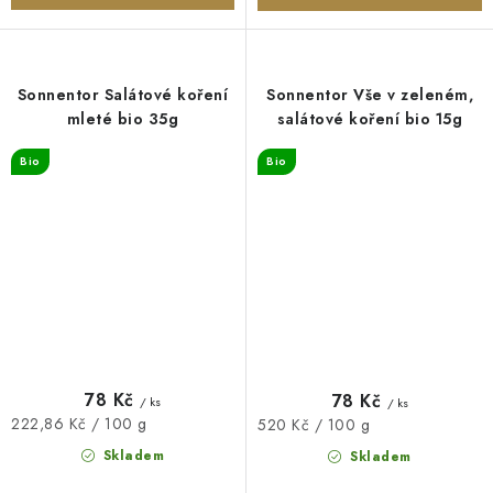
Sonnentor Salátové koření
Sonnentor Vše v zeleném,
mleté bio 35g
salátové koření bio 15g
Bio
Bio
78 Kč
78 Kč
/ ks
/ ks
Měrná
222,86 Kč / 100 g
Měrná
520 Kč / 100 g
cena:
cena:
Skladem
Skladem