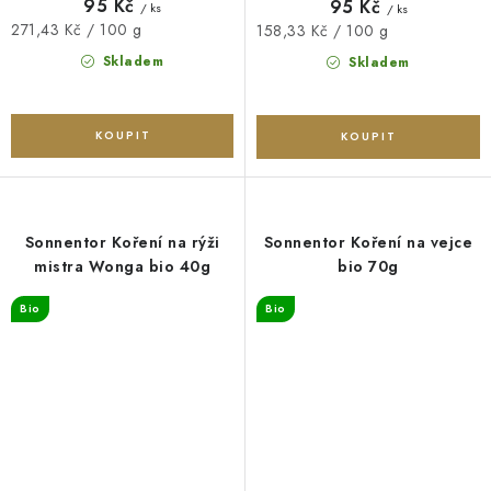
95 Kč
95 Kč
/ ks
/ ks
Měrná
271,43 Kč / 100 g
Měrná
158,33 Kč / 100 g
cena:
cena:
Skladem
Skladem
Sonnentor Koření na rýži
Sonnentor Koření na vejce
mistra Wonga bio 40g
bio 70g
Bio
Bio