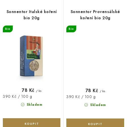
Sonnentor Italské koření
Sonnentor Provensálské
bio 20g
koření bio 20g
Bio
Bio
78 Kč
78 Kč
/ ks
/ ks
Měrná
390 Kč / 100 g
Měrná
390 Kč / 100 g
cena:
cena:
Skladem
Skladem