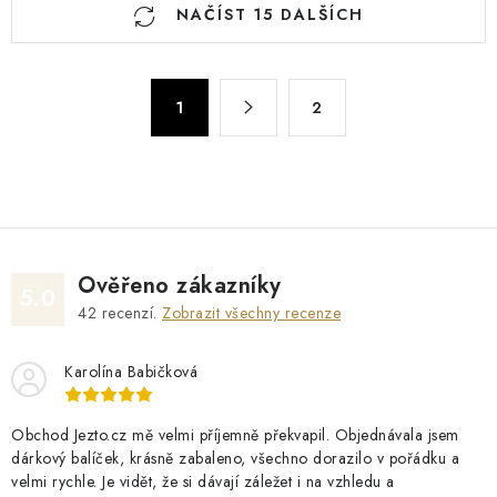
NAČÍST 15 DALŠÍCH
v
l
á
S
d
1
2
t
a
r
c
á
n
í
k
p
o
r
v
v
Ověřeno zákazníky
5.0
á
k
42
recenzí.
Zobrazit všechny recenze
n
y
í
v
Karolína Babičková
ý
p
Obchod Jezto.cz mě velmi příjemně překvapil. Objednávala jsem
i
dárkový balíček, krásně zabaleno, všechno dorazilo v pořádku a
velmi rychle. Je vidět, že si dávají záležet i na vzhledu a
s