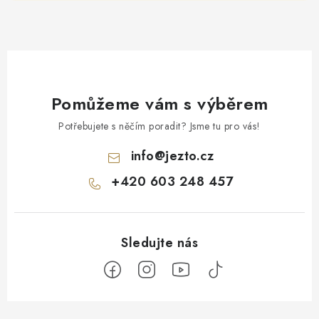
Pomůžeme vám s výběrem
Potřebujete s něčím poradit? Jsme tu pro vás!
info
@
jezto.cz
+420 603 248 457
Z