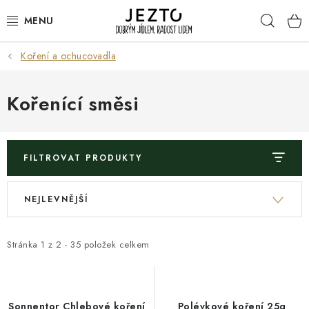
Přejít
Hleda
na
obsah
Koření a ochucovadla
DÁRKOVÉ SADY
TRVANLIVÉ
Kořenící směsi
DROGERIE A KOSMETIKA
FILTROVAT PRODUKTY
NÁPOJE
V
Ř
NEJLEVNĚJŠÍ
SPORT A ZDRAVÍ
ý
a
p
z
RELAX A REGENERACE
i
e
Stránka
1
z
2
-
35
položek celkem
s
n
KERAMIKA
p
í
r
p
Sonnentor Chlebové koření
Polévkové koření 25g