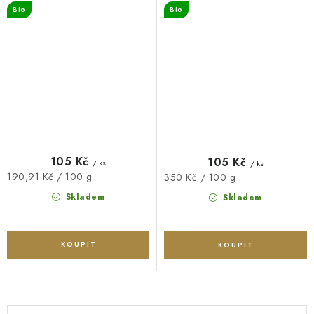
Bio
Bio
105 Kč
105 Kč
/ ks
/ ks
Měrná
190,91 Kč / 100 g
Měrná
350 Kč / 100 g
cena:
cena:
Skladem
Skladem
O