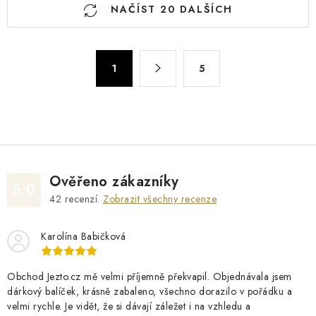
NAČÍST 20 DALŠÍCH
v
l
á
S
d
1
5
t
a
r
c
á
n
í
k
p
o
r
v
v
Ověřeno zákazníky
5.0
á
k
42
recenzí.
Zobrazit všechny recenze
n
y
í
v
Karolína Babičková
ý
p
Obchod Jezto.cz mě velmi příjemně překvapil. Objednávala jsem
i
dárkový balíček, krásně zabaleno, všechno dorazilo v pořádku a
velmi rychle. Je vidět, že si dávají záležet i na vzhledu a
s