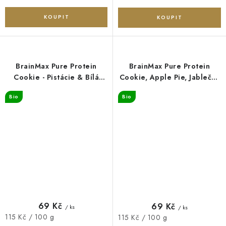
BrainMax Pure Protein
BrainMax Pure Protein
Cookie - Pistácie & Bílá
Cookie, Apple Pie, Jablečný
čokoláda, BIO, 60 g
koláč, BIO, 60 g
Bio
Bio
69 Kč
69 Kč
/ ks
/ ks
Měrná
115 Kč / 100 g
Měrná
115 Kč / 100 g