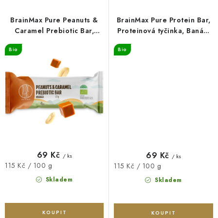
BrainMax Pure Peanuts &
BrainMax Pure Protein Bar,
Caramel Prebiotic Bar,
Proteinová tyčinka, Banán,
prebiotická tyčinka, arašídy
BIO, 60 g
Bio
Bio
a karamel, BIO, 60 g
69 Kč
69 Kč
/ ks
/ ks
Měrná
115 Kč / 100 g
Měrná
115 Kč / 100 g
cena:
cena:
Skladem
Skladem