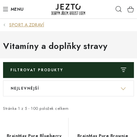
Přejít
Hleda
na
obsah
SPORT A ZDRAVÍ
DÁRKOVÉ SADY
TRVANLIVÉ
Vitamíny a doplňky stravy
DROGERIE A KOSMETIKA
FILTROVAT PRODUKTY
NÁPOJE
V
Ř
NEJLEVNĚJŠÍ
SPORT A ZDRAVÍ
ý
a
p
z
RELAX A REGENERACE
i
e
Stránka
1
z
5
-
100
položek celkem
s
n
KERAMIKA
p
í
r
p
BrainMax Pure Blueberry
BrainMax Pure Brownie