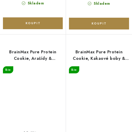
cena:
cena:
Skladem
Skladem
BrainMax Pure Protein
BrainMax Pure Protein
Cookie, Arašídy &
Cookie, Kakaové boby &
Čokoláda, BIO, 60 g
Bílá čokoláda, BIO, 60 g
Bio
Bio