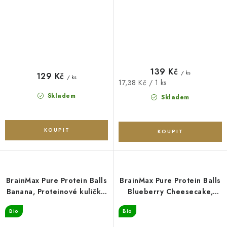
139 Kč
/ ks
129 Kč
/ ks
Měrná
17,38 Kč / 1 ks
cena:
Skladem
Skladem
BrainMax Pure Protein Balls
BrainMax Pure Protein Balls
Banana, Proteinové kuličky,
Blueberry Cheesecake,
Banán, BIO, 8 ks
Proteinové kuličky,
Bio
Bio
Borůvkový cheesecake, BIO,
8 ks