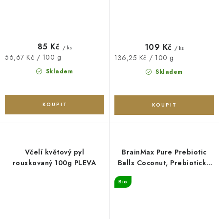
85 Kč
109 Kč
/ ks
/ ks
Měrná
56,67 Kč / 100 g
Měrná
136,25 Kč / 100 g
cena:
cena:
Skladem
Skladem
Včelí květový pyl
BrainMax Pure Prebiotic
rouskovaný 100g PLEVA
Balls Coconut, Prebiotické
kuličky, Kokos, BIO, 8 ks
Bio