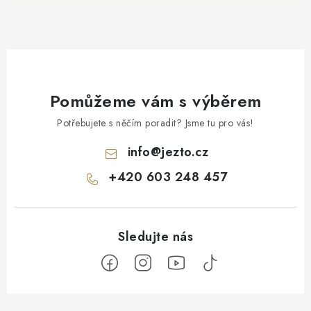
Pomůžeme vám s výběrem
Potřebujete s něčím poradit? Jsme tu pro vás!
info
@
jezto.cz
+420 603 248 457
Z