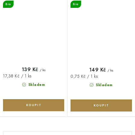
Bio
Bio
139 Kč
149 Kč
/ ks
/ ks
Měrná
17,38 Kč / 1 ks
Měrná
0,75 Kč / 1 ks
cena:
cena:
Skladem
Skladem
O