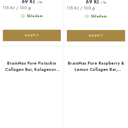
69 Kč
69 Kč
/ ks
/ ks
Měrná
115 Kč / 100 g
Měrná
115 Kč / 100 g
cena:
cena:
Skladem
Skladem
BrainMax Pure Pistachio
BrainMax Pure Raspberry &
Collagen Bar, Kolagenová
Lemon Collagen Bar,
tyčinka, příchuť pistácie, 60
Kolagenová tyčinka, Malina
g
a citron, 60 g