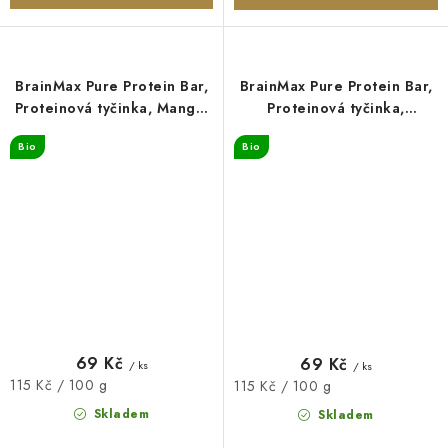
BrainMax Pure Protein Bar,
BrainMax Pure Protein Bar,
Proteinová tyčinka, Mango,
Proteinová tyčinka,
BIO, 60 g
MatchaCoco, BIO, 60 g
Bio
Bio
69 Kč
69 Kč
/ ks
/ ks
Měrná
115 Kč / 100 g
Měrná
115 Kč / 100 g
cena:
cena:
Skladem
Skladem