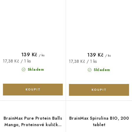
139 Kč
139 Kč
/ ks
/ ks
Měrná
17,38 Kč / 1 ks
Měrná
17,38 Kč / 1 ks
cena:
cena:
Skladem
Skladem
BrainMax Pure Protein Balls
BrainMax Spirulina BIO, 200
Mango, Proteinové kuličky,
tablet
Mango, BIO, 8 ks