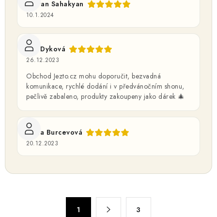
Tigran Sahakyan
10.1.2024
Eva Dyková
26.12.2023
Obchod Jezto.cz mohu doporučit, bezvadná
komunikace, rychlé dodání i v předvánočním shonu,
pečlivě zabaleno, produkty zakoupeny jako dárek 🎄
Hana Burcevová
20.12.2023
O
S
1
3
t
v