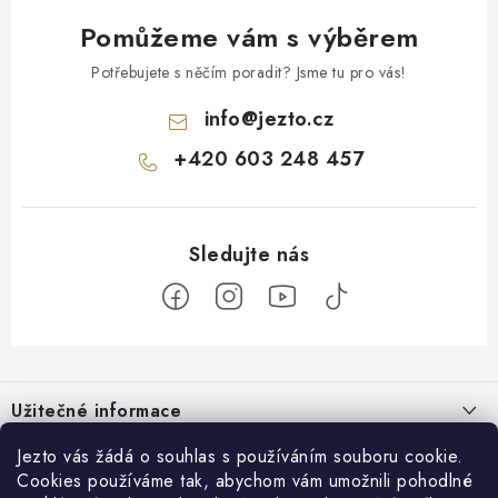
Pomůžeme vám s výběrem
Potřebujete s něčím poradit? Jsme tu pro vás!
info
@
jezto.cz
+420 603 248 457
Z
á
Užitečné informace
p
a
O nás
Jezto vás žádá o souhlas s používáním souboru cookie.
Zákaznický servis
t
Cookies používáme tak, abychom vám umožnili pohodlné
Náš příběh