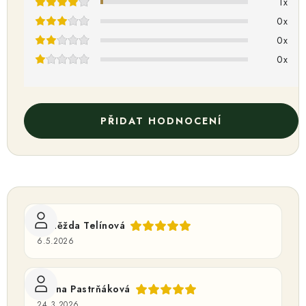
1x
O NÁS
NÁŠ PŘÍBĚH
FIREMNÍ DÁRKY
KONTAKTY
n
0x
DOPRAVA A PLATBA
í
0x
0x
PŘIDAT HODNOCENÍ
Naděžda Telínová
6.5.2026
Leona Pastrňáková
24.3.2026