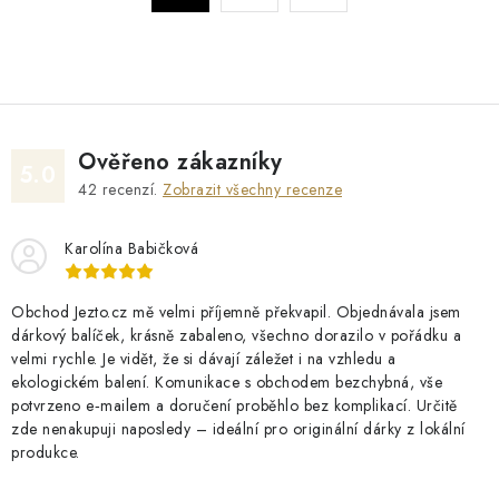
r
l
á
á
n
d
k
a
o
c
v
Ověřeno zákazníky
í
5.0
á
42
recenzí.
Zobrazit všechny recenze
p
n
r
í
Karolína Babičková
v
k
y
Obchod Jezto.cz mě velmi příjemně překvapil. Objednávala jsem
dárkový balíček, krásně zabaleno, všechno dorazilo v pořádku a
v
velmi rychle. Je vidět, že si dávají záležet i na vzhledu a
ý
ekologickém balení. Komunikace s obchodem bezchybná, vše
p
potvrzeno e‑mailem a doručení proběhlo bez komplikací. Určitě
i
zde nenakupuji naposledy – ideální pro originální dárky z lokální
produkce.
s
u