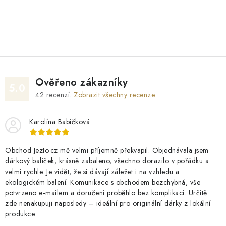
O
v
l
á
d
Ověřeno zákazníky
a
5.0
42
recenzí.
Zobrazit všechny recenze
c
í
Karolína Babičková
p
r
v
Obchod Jezto.cz mě velmi příjemně překvapil. Objednávala jsem
dárkový balíček, krásně zabaleno, všechno dorazilo v pořádku a
k
velmi rychle. Je vidět, že si dávají záležet i na vzhledu a
y
ekologickém balení. Komunikace s obchodem bezchybná, vše
v
potvrzeno e‑mailem a doručení proběhlo bez komplikací. Určitě
ý
zde nenakupuji naposledy – ideální pro originální dárky z lokální
produkce.
p