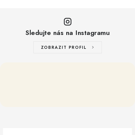
i
s
u
Sledujte nás na Instagramu
ZOBRAZIT PROFIL