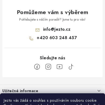
Pomůžeme vám s výběrem
Potřebujete s něčím poradit? Jsme tu pro vás!
info
@
jezto.cz
+420 603 248 457
Z
á
Užitečné informace
p
a
O nás
Jezto vás žádá o souhlas s používáním souboru cookie.
Zákaznický servis