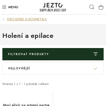
Přejít
Hleda
na
obsah
DROGERIE A KOSMETIKA
DÁRKOVÉ SADY
TRVANLIVÉ
Holení a epilace
DROGERIE A KOSMETIKA
FILTROVAT PRODUKTY
NÁPOJE
V
Ř
NEJLEVNĚJŠÍ
SPORT A ZDRAVÍ
ý
a
p
z
RELAX A REGENERACE
i
e
Stránka
1
z
1
-
1
položek celkem
s
n
KERAMIKA
p
í
r
p
Mycí elixír na intimní partie