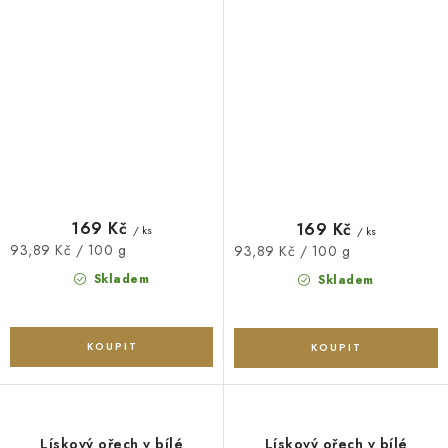
169 Kč
169 Kč
/ ks
/ ks
Měrná
93,89 Kč / 100 g
Měrná
93,89 Kč / 100 g
cena:
cena:
Skladem
Skladem
Lískový ořech v bílé
Lískový ořech v bílé