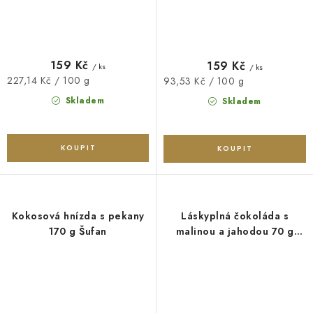
159 Kč
159 Kč
/ ks
/ ks
Měrná
227,14 Kč / 100 g
Měrná
93,53 Kč / 100 g
cena:
cena:
Skladem
Skladem
Kokosová hnízda s pekany
Láskyplná čokoláda s
170 g Šufan
malinou a jahodou 70 g
Šufan