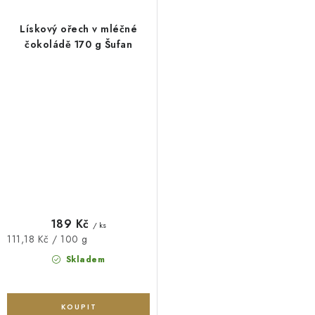
Lískový ořech v mléčné
čokoládě 170 g Šufan
189 Kč
/ ks
Měrná
111,18 Kč / 100 g
cena:
Skladem