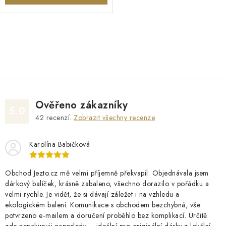
O
v
l
á
d
Ověřeno zákazníky
a
5.0
42
recenzí.
Zobrazit všechny recenze
c
í
Karolína Babičková
p
r
v
Obchod Jezto.cz mě velmi příjemně překvapil. Objednávala jsem
dárkový balíček, krásně zabaleno, všechno dorazilo v pořádku a
k
velmi rychle. Je vidět, že si dávají záležet i na vzhledu a
y
ekologickém balení. Komunikace s obchodem bezchybná, vše
v
potvrzeno e‑mailem a doručení proběhlo bez komplikací. Určitě