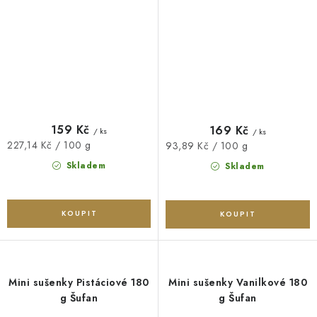
159 Kč
169 Kč
/ ks
/ ks
Měrná
227,14 Kč / 100 g
Měrná
93,89 Kč / 100 g
cena:
cena:
Skladem
Skladem
Mini sušenky Pistáciové 180
Mini sušenky Vanilkové 180
g Šufan
g Šufan