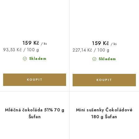
159 Kč
159 Kč
/ ks
/ ks
Měrná
93,53 Kč / 100 g
Měrná
227,14 Kč / 100 g
cena:
cena:
Skladem
Skladem
Mléčná čokoláda 51% 70 g
Mini sušenky Čokoládové
Šufan
180 g Šufan