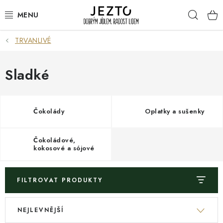
Přejít
Hleda
na
obsah
TRVANLIVÉ
DÁRKOVÉ SADY
TRVANLIVÉ
Sladké
DROGERIE A KOSMETIKA
Čokolády
Oplatky a sušenky
NÁPOJE
Čokoládové,
SPORT A ZDRAVÍ
kokosové a sójové
tyčinky
RELAX A REGENERACE
FILTROVAT PRODUKTY
KERAMIKA
V
Ř
NEJLEVNĚJŠÍ
ý
a