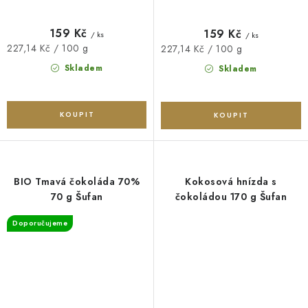
159 Kč
159 Kč
/ ks
/ ks
Měrná
227,14 Kč / 100 g
Měrná
227,14 Kč / 100 g
cena:
cena:
Skladem
Skladem
BIO Tmavá čokoláda 70%
Kokosová hnízda s
70 g Šufan
čokoládou 170 g Šufan
Doporučujeme