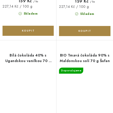
159 Kč
159 Kč
/ ks
/ ks
Měrná
227,14 Kč / 100 g
Měrná
227,14 Kč / 100 g
cena:
cena:
Skladem
Skladem
Bílá čokoláda 40% s
BIO Tmavá čokoláda 90% s
Ugandskou vanilkou 70 g
Maldonskou solí 70 g Šufan
Šufan
Doporučujeme