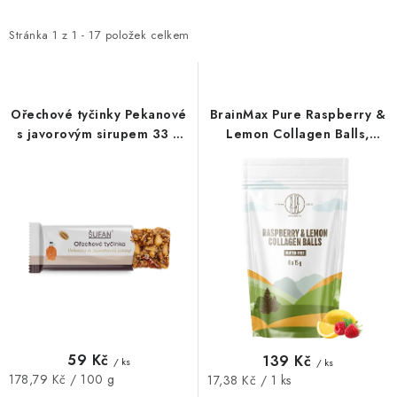
O NÁS
NÁŠ PŘÍBĚH
FIREMNÍ DÁRKY
KONTAKTY
p
z
i
e
DOPRAVA A PLATBA
Stránka
1
z
1
-
17
položek celkem
s
n
p
í
r
p
Ořechové tyčinky Pekanové
BrainMax Pure Raspberry &
o
r
s javorovým sirupem 33 g
Lemon Collagen Balls,
Šufan
Kolagenové kuličky, Malina
d
o
a citron, 8 ks
u
d
k
u
t
k
ů
t
ů
59 Kč
139 Kč
/ ks
/ ks
Měrná
178,79 Kč / 100 g
Měrná
17,38 Kč / 1 ks