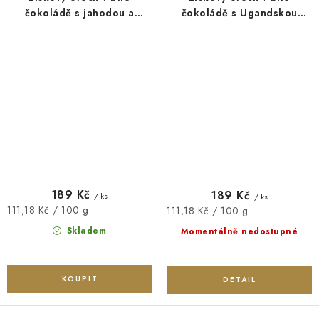
čokoládě s jahodou a
čokoládě s Ugandskou
malinou 170 g Šufan
vanilkou 170 g Šufan
189 Kč
189 Kč
/ ks
/ ks
Měrná
111,18 Kč / 100 g
Měrná
111,18 Kč / 100 g
cena:
cena:
Skladem
Momentálně nedostupné