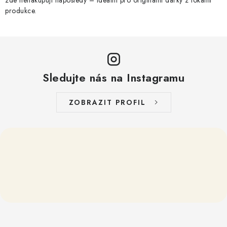
ý
zde nenakupuji naposledy – ideální pro originální dárky z lokální
produkce.
p
i
s
u
Sledujte nás na Instagramu
ZOBRAZIT PROFIL