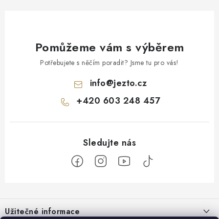
Pomůžeme vám s výběrem
Potřebujete s něčím poradit? Jsme tu pro vás!
info
@
jezto.cz
+420 603 248 457
Z
á
Užitečné informace
p