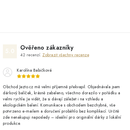
O
v
l
á
d
Ověřeno zákazníky
a
5.0
42
recenzí.
Zobrazit všechny recenze
c
í
Karolína Babičková
p
r
v
Obchod Jezto.cz mě velmi příjemně překvapil. Objednávala jsem
dárkový balíček, krásně zabaleno, všechno dorazilo v pořádku a
k
velmi rychle. Je vidět, že si dávají záležet i na vzhledu a
y
ekologickém balení. Komunikace s obchodem bezchybná, vše
v
potvrzeno e‑mailem a doručení proběhlo bez komplikací. Určitě
ý
zde nenakupuji naposledy – ideální pro originální dárky z lokální
produkce.
p