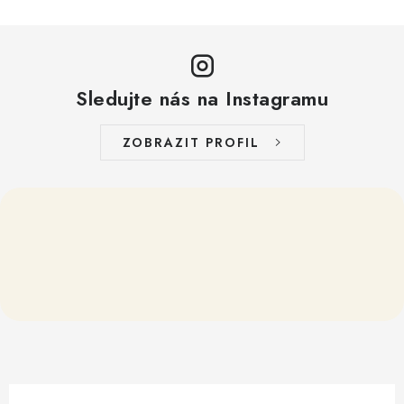
i
s
u
Sledujte nás na Instagramu
ZOBRAZIT PROFIL