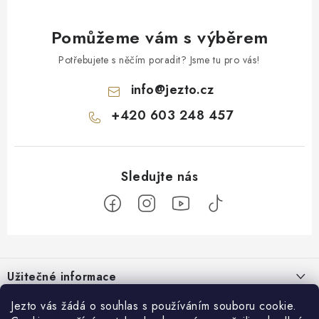
Pomůžeme vám s výběrem
Potřebujete s něčím poradit? Jsme tu pro vás!
info
@
jezto.cz
+420 603 248 457
Z
á
Užitečné informace
p
a
O nás
Jezto vás žádá o souhlas s používáním souboru cookie.
Zákaznický servis