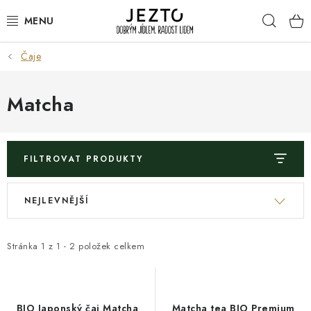
Přejít
Hleda
na
obsah
Čaje
DÁRKOVÉ SADY
TRVANLIVÉ
Matcha
DROGERIE A KOSMETIKA
FILTROVAT PRODUKTY
NÁPOJE
V
Ř
NEJLEVNĚJŠÍ
SPORT A ZDRAVÍ
ý
a
p
z
RELAX A REGENERACE
i
e
Stránka
1
z
1
-
2
položek celkem
s
n
KERAMIKA
p
í
r
p
BIO Japonský čaj Matcha
Matcha tea BIO Premium