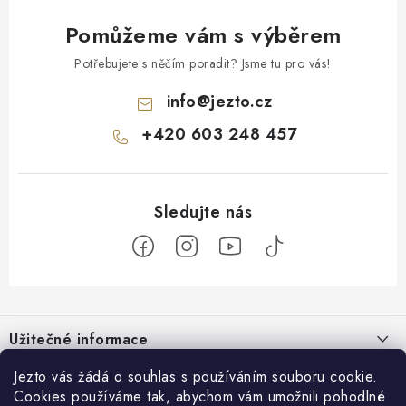
Pomůžeme vám s výběrem
Potřebujete s něčím poradit? Jsme tu pro vás!
info
@
jezto.cz
+420 603 248 457
Z
á
Užitečné informace
p
a
O nás
Jezto vás žádá o souhlas s používáním souboru cookie.
Zákaznický servis
t
Cookies používáme tak, abychom vám umožnili pohodlné