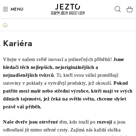
Přejít
Hleda
na
obsah
Domů
DÁRKOVÉ SADY
Kariéra
TRVANLIVÉ
DROGERIE A KOSMETIKA
Vítejte v našem světě inovací a jedinečných příběhů!
Jsme
hledači těch nejlepších, nejoriginálnějších a
NÁPOJE
nejnadšenějších tvůrců
. Ti, kteří svou vášní proměňují
suroviny v poklady a vytvářejí produkty, jež okouzlí.
Pokud
SPORT A ZDRAVÍ
patříte mezi malé nebo střední výrobce, kteří mají ve svých
dílnách tajemství, jež čeká na světlo světa, chceme slyšet
RELAX A REGENERACE
právě váš příběh.
KERAMIKA
Naše dveře jsou otevřené
těm, kdo touží po
rozvoji
a jsou
odhodlaní jít mimo utřené cesty. Zajímá nás každá složka