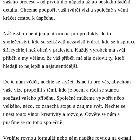
O NÁS
NÁŠ PŘÍBĚH
FIREMNÍ DÁRKY
KONTAKTY
vašeho procesu - od prvotního nápadu až po poslední ladění
detailu. Chceme podpořit vaši tvůrčí vizi a společně s vámi
DOPRAVA A PLATBA
kráčet cestou k úspěchu.
Náš e-shop není jen platformou pro produkty. Je to
společenství, kde se setkávají nezávislí tvůrci, kde se inspirace
šíří rychleji než oheň v pralesích. Každý výrobek má svůj
příběh a my věříme, že váš příběh má sílu oslovit ty, kteří
hledají to nejlepší a nejautentičtější.
Dejte nám vědět, nechte se slyšet. Jsme tu pro vás, abychom
vaše vize propojili s těmi, kdo je ocení a rádi se stanou
součástí vašeho příběhu. Společně můžeme vytvořit něco
velkého, něco, co zanechá stopu a zaujme svět. Nechte se
unést touto vlnou kreativity a rozvoje. Ozvěte se nám a
pusťme se do toho společně!
Vyplňte rovnou formulář nebo nám napište rovnou na e-mail