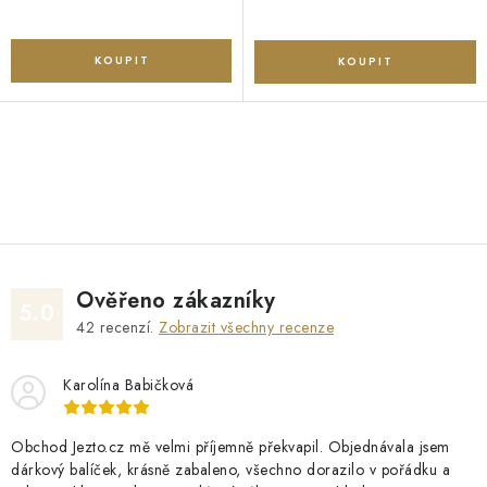
O
v
l
á
d
Ověřeno zákazníky
a
5.0
42
recenzí.
Zobrazit všechny recenze
c
í
Karolína Babičková
p
r
v
Obchod Jezto.cz mě velmi příjemně překvapil. Objednávala jsem
dárkový balíček, krásně zabaleno, všechno dorazilo v pořádku a
k