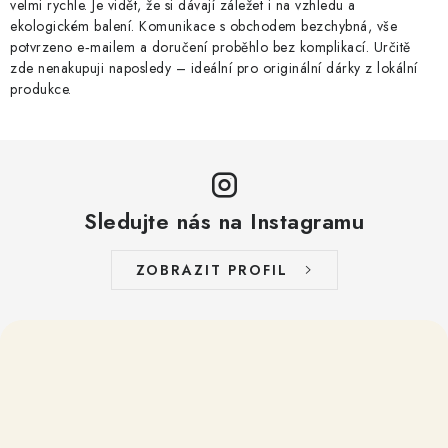
velmi rychle. Je vidět, že si dávají záležet i na vzhledu a
y
ekologickém balení. Komunikace s obchodem bezchybná, vše
v
potvrzeno e‑mailem a doručení proběhlo bez komplikací. Určitě
ý
zde nenakupuji naposledy – ideální pro originální dárky z lokální
produkce.
p
i
s
u
Sledujte nás na Instagramu
ZOBRAZIT PROFIL