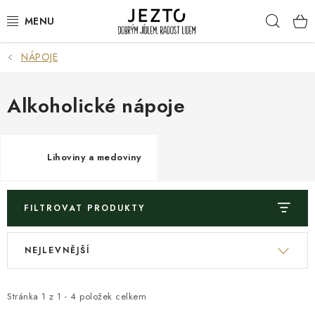
Přejít
Hleda
na
obsah
NÁPOJE
DÁRKOVÉ SADY
TRVANLIVÉ
Alkoholické nápoje
DROGERIE A KOSMETIKA
Lihoviny a medoviny
NÁPOJE
SPORT A ZDRAVÍ
FILTROVAT PRODUKTY
V
Ř
RELAX A REGENERACE
NEJLEVNĚJŠÍ
ý
a
p
z
KERAMIKA
i
e
Stránka
1
z
1
-
4
položek celkem