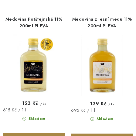
s
n
O NÁS
NÁŠ PŘÍBĚH
FIREMNÍ DÁRKY
KONTAKTY
p
í
DOPRAVA A PLATBA
r
p
Medovina Potštejnská 11%
Medovina z lesní medu 11%
o
r
200ml PLEVA
200ml PLEVA
d
o
u
d
k
u
t
k
ů
t
ů
123 Kč
139 Kč
/ ks
/ ks
Měrná
615 Kč / 1 l
Měrná
695 Kč / 1 l
cena:
cena:
Skladem
Skladem