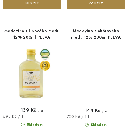
Medovina z lipového medu
Medovina z akátového
12% 200ml PLEVA
medu 12% 200ml PLEVA
139 Kč
144 Kč
/ ks
/ ks
Měrná
695 Kč / 1 l
Měrná
720 Kč / 1 l
cena:
cena:
Skladem
Skladem