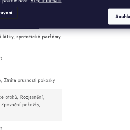
), Sodium Hydroxide (hydroxid
a použitelnost.
Více informací
tavení
Souhl
látky, syntetické parfémy
O
, Ztráta pružnosti pokožky
e otoků, Rozjasnění,
, Zpevnění pokožky,
í)