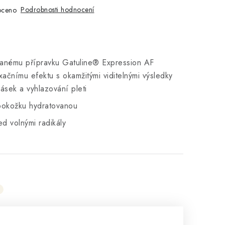
Podrobnosti hodnocení
oceno
ovanému přípravku Gatuline® Expression AF
ačnímu efektu s okamžitými viditelnými výsledky
rásek a vyhlazování pleti
pokožku hydratovanou
d volnými radikály