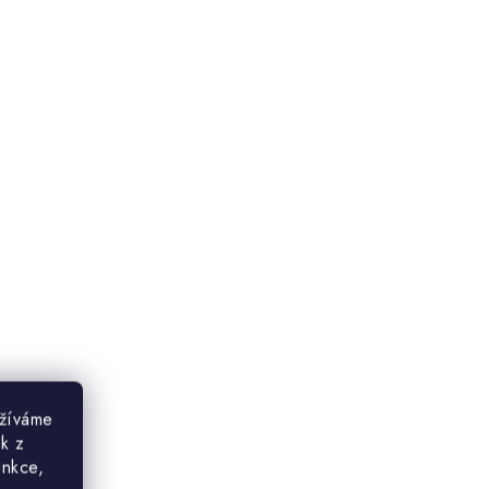
užíváme
ek z
unkce,