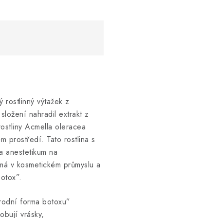
 rostlinný výtažek z
ložení nahradil extrakt z
rostliny Acmella oleracea
 prostředí. Tato rostlina s
 a anestetikum na
má v kosmetickém průmyslu a
botox”.
írodní forma botoxu”
obují vrásky,