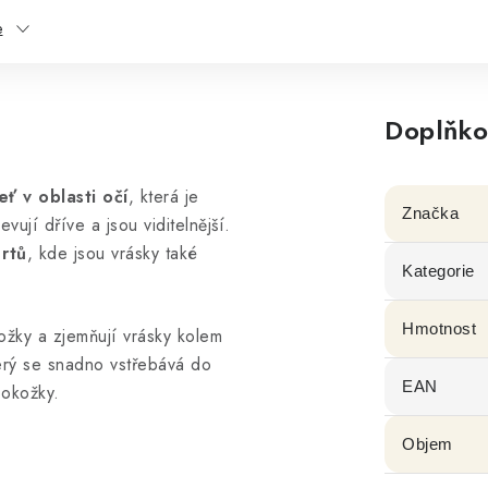
e
Doplňko
eť v oblasti očí
, která je
Značka
ují dříve a jsou viditelnější.
 rtů
, kde jsou vrásky také
Kategorie
Hmotnost
ožky a zjemňují vrásky kolem
který se snadno vstřebává do
EAN
pokožky.
Objem