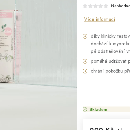
Neohodn
Více informací
díky klinicky test
dochází k myorelax
při odstraňování v
pomáhá udržovat 
chrání pokožku pře
Skladem