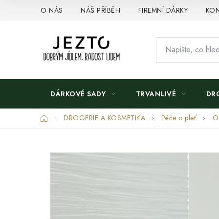
Přejít
O NÁS
NÁŠ PŘÍBĚH
FIREMNÍ DÁRKY
KON
na
obsah
DÁRKOVÉ SADY
TRVANLIVÉ
DR
Domů
DROGERIE A KOSMETIKA
Péče o pleť
O