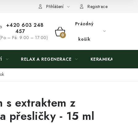
Přihlášení
Registrace
Prázdný
+420 603 248
457
NÁKUPNÍ
(Po – Pá: 9:00 – 17:00)
košík
KOŠÍK
Í
RELAX A REGENERACE
KERAMIKA
tok
 s extraktem z
a přesličky - 15 ml