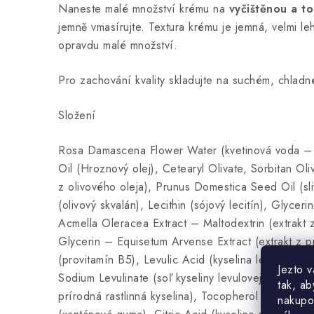
Naneste malé množství krému na
vyčištěnou a t
jemně vmasírujte. Textura krému je jemná, velmi leh
opravdu malé množství.
Pro zachování kvality skladujte na suchém, chlad
Složení
Rosa Damascena Flower Water (kvetinová voda – R
Oil (Hroznový olej), Cetearyl Olivate, Sorbitan Oli
z olivového oleja), Prunus Domestica Seed Oil (sli
(olivový skvalán), Lecithin (sójový lecitín), Glycerin
Acmella Oleracea Extract – Maltodextrin (extrakt
Glycerin – Equisetum Arvense Extract (extrakt z pr
(provitamín B5), Levulic Acid (kyselina levulová – 
Jezto 
Sodium Levulinate (soľ kyseliny levulovej), p-Anisi
tak, ab
prírodná rastlinná kyselina), Tocopherol (prírodný
nakupo