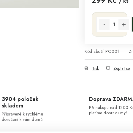
299 Kč
/ ks
Měrná cena:
Kód zboží:
PO001
Z
Tisk
Zeptat se
3904 položek
Doprava ZDARM
skladem
Při nákupu nad 1200 K
platíme dopravu my!
Připravené k rychlému
doručení k vám domů.