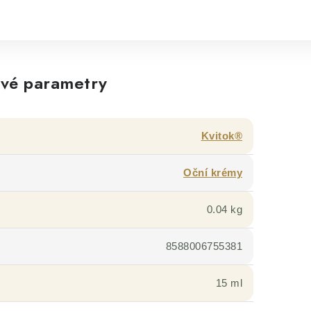
vé parametry
Kvitok®
Oční krémy
0.04 kg
8588006755381
15 ml