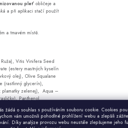
onizovanou pleť
obličeje a
ká a při aplikaci stačí použít
ném a tmavém místě.
uža), Vitis Vinifera Seed
vate (estery mastných kyselín
vkový olej), Olive Squalane
e (rastlinný glycerín),
 z plamatky zelenej), Aqua –
asličky), Panthenol
prírodná rastlinná kyselina),
vás žádá o souhlas s používáním souboru cookie. Cookies po
c Acid (kyselina anízová –
ychom vám umožnili pohodlné prohlížení webu a zlepšili zážit
 vitamín E), Xanthan Gum
vání. Díky analýze provozu webu neustále zlepšujeme jeho f