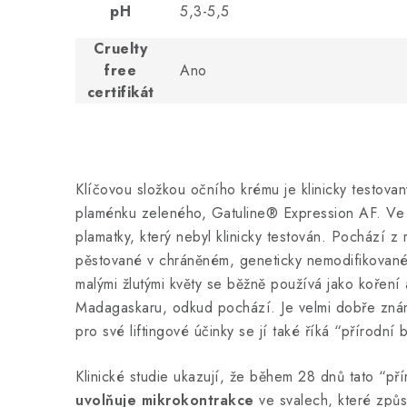
pH
5,3-5,5
Cruelty
free
Ano
certifikát
Klíčovou složkou očního krému je klinicky testovaný
plaménku zeleného, Gatuline® Expression AF. Ve s
plamatky, který nebyl klinicky testován. Pochází z 
pěstované v chráněném, geneticky nemodifikovaném
malými žlutými květy se běžně používá jako koření
Madagaskaru, odkud pochází. Je velmi dobře zná
pro své liftingové účinky se jí také říká “přírodní 
Klinické studie ukazují, že během 28 dnů tato “př
uvolňuje mikrokontrakce
ve svalech, které způs