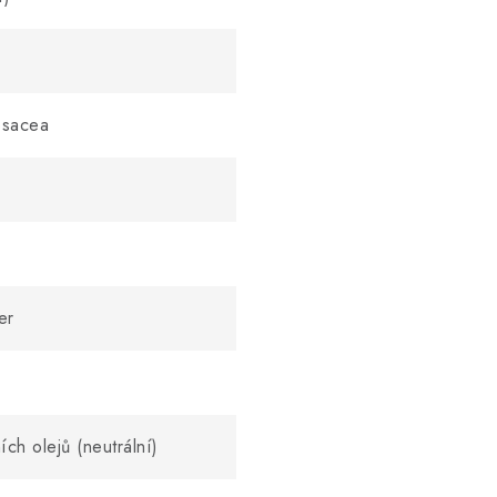
osacea
er
ch olejů (neutrální)