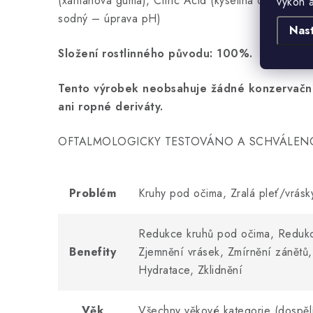
(xantánová guma), Citric Acid (kyselina citrónová
výkon 
sodný – úprava pH)
Nas
Složení rostlinného původu: 100%.
Tento výrobek neobsahuje žádné konzervační 
ani ropné deriváty.
OFTALMOLOGICKY TESTOVÁNO A SCHVÁLEN
Problém
Kruhy pod očima, Zralá pleť/vrásky
Redukce kruhů pod očima, Redukc
Benefity
Zjemnění vrásek, Zmírnění zánětů
Hydratace, Zklidnění
Věk
Všechny věkové kategorie (dospěl