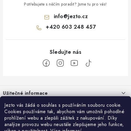
Potřebujete s něčím poradit? Jsme tu pro vás!
info
@
jezto.cz
+420 603 248 457
Z
á
Užitečné informace
p
a
O nás
Jezto vás žádá o souhlas s používáním souboru cookie.
Zákaznický servis
t
Cookies používáme tak, abychom vám umožnili pohodlné
Náš příběh
prohlížení webu a zlepšili zážitek z nakupování. Díky
í
Obchodní podmínky
Přijímáme online platby
analýze provozu webu neustále zlepšujeme jeho funkce,
Firemní dárky
Ochrana osobních údajů
výkon a použitelnost.
Více informací