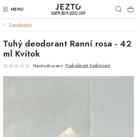
Přejít
Hleda
na
obsah
Deodoranty
DÁRKOVÉ SADY
Tuhý deodorant Ranní rosa - 42
TRVANLIVÉ
ml Kvítok
DROGERIE A KOSMETIKA
Podrobnosti hodnocení
Neohodnoceno
NÁPOJE
SPORT A ZDRAVÍ
RELAX A REGENERACE
KERAMIKA