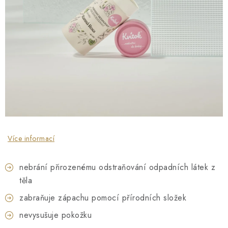
O NÁS
NÁŠ PŘÍBĚH
FIREMNÍ DÁRKY
KONTAKTY
DOPRAVA A PLATBA
Více informací
nebrání přirozenému odstraňování odpadních látek z
těla
zabraňuje zápachu pomocí přírodních složek
nevysušuje pokožku