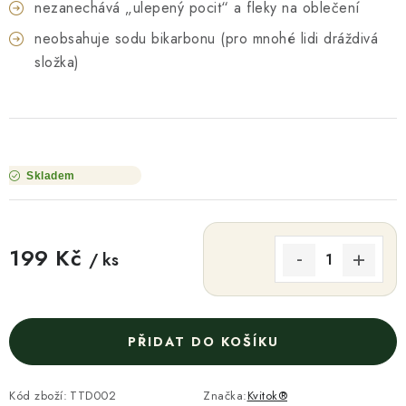
nezanechává „ulepený pocit“ a fleky na oblečení
neobsahuje sodu bikarbonu (pro mnohé lidi dráždivá
složka)
Skladem
199 Kč
/ ks
Měrná cena:
PŘIDAT DO KOŠÍKU
Kód zboží:
TTD002
Značka:
Kvitok®