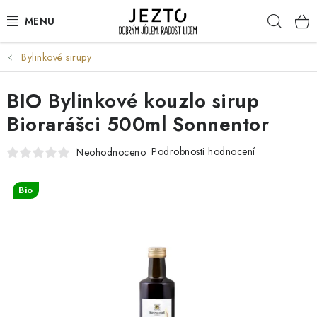
Přejít
Hleda
na
obsah
Bylinkové sirupy
DÁRKOVÉ SADY
BIO Bylinkové kouzlo sirup
TRVANLIVÉ
Biorarášci 500ml Sonnentor
DROGERIE A KOSMETIKA
Podrobnosti hodnocení
Neohodnoceno
NÁPOJE
Bio
SPORT A ZDRAVÍ
RELAX A REGENERACE
KERAMIKA