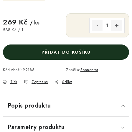
269 Kč
/ ks
Měrná cena:
538 Kč / 1 l
PŘIDAT DO KOŠÍKU
Kód zboží:
99185
Značka:
Sonnentor
Tisk
Zeptat se
Sdílet
Popis produktu
Parametry produktu