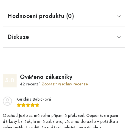
Hodnocení produktu (0)
Diskuze
Ověřeno zákazníky
5.0
42
recenzí.
Zobrazit všechny recenze
Karolína Babičková
Obchod Jezto.cz mě velmi příjemně překvapil. Objednávala jsem
dárkový balíček, krásně zabaleno, všechno dorazilo v pořádku a
velmi rychle. Je vidět, že si dávají záležet i na vzhledu a