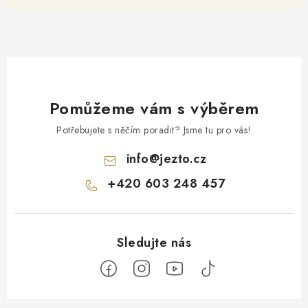
Pomůžeme vám s výběrem
Potřebujete s něčím poradit? Jsme tu pro vás!
info
@
jezto.cz
+420 603 248 457
Z