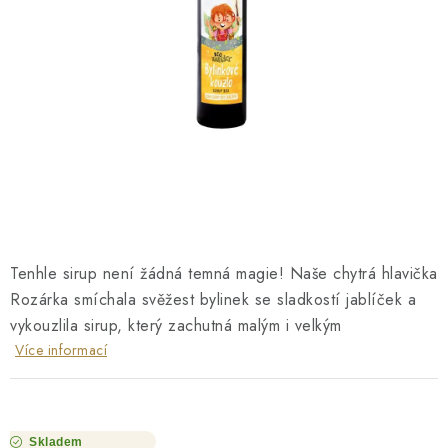
O NÁS
NÁŠ PŘÍBĚH
FIREMNÍ DÁRKY
KONTAKTY
DOPRAVA A PLATBA
Tenhle sirup není žádná temná magie! Naše chytrá hlavička
Rozárka smíchala svěžest bylinek se sladkostí jablíček a
vykouzlila sirup, který zachutná malým i velkým
Více informací
Skladem