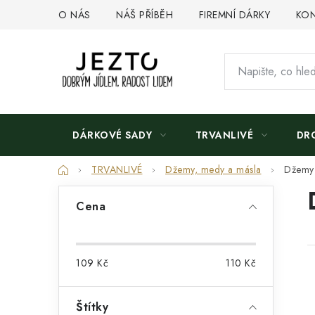
Přejít
O NÁS
NÁŠ PŘÍBĚH
FIREMNÍ DÁRKY
KON
na
obsah
DÁRKOVÉ SADY
TRVANLIVÉ
DR
Domů
TRVANLIVÉ
Džemy, medy a másla
Džemy
P
Cena
o
s
109
Kč
110
Kč
t
r
Štítky