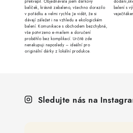
překvapil. Objednávala jsem dárkový
dodání,skv
balíček, krásně zabaleno, všechno dorazilo
balení s 
v pořádku a velmi rychle. Je vidět, že si
vaječňáke
dávají záležet i na vzhledu a ekologickém
balení. Komunikace s obchodem bezchybná,
vše potvrzeno e‑mailem a doručení
proběhlo bez komplikací. Určitě zde
nenakupuji naposledy – ideální pro
originální dárky z lokální produkce.
Sledujte nás na Instagr