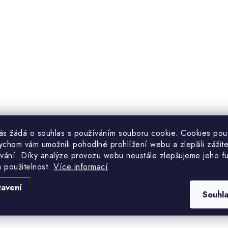
vás žádá o souhlas s používáním souboru cookie. Cookies po
ychom vám umožnili pohodlné prohlížení webu a zlepšili zážit
vání. Díky analýze provozu webu neustále zlepšujeme jeho f
a použitelnost.
Více informací
tavení
Souhl