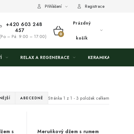
Přihlášení
Registrace
Prázdný
+420 603 248
457
NÁKUPNÍ
(Po – Pá: 9:00 – 17:00)
košík
KOŠÍK
Í
RELAX A REGENERACE
KERAMIKA
Stránka
1
z
1
-
3
položek celkem
ĚJŠÍ
ABECEDNĚ
džem s
Meruňkový džem s rumem