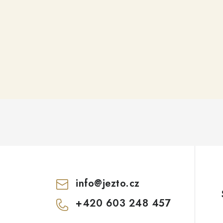
info
@
jezto.cz
+420 603 248 457