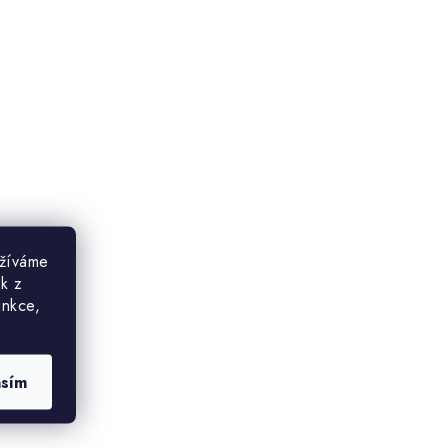
užíváme
ek z
unkce,
asím