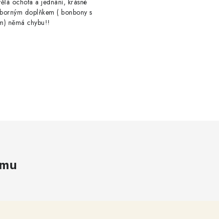
ělá ochota a jednání, krásné
výborným doplňkem ( bonbony s
m) němá chybu!!
amu