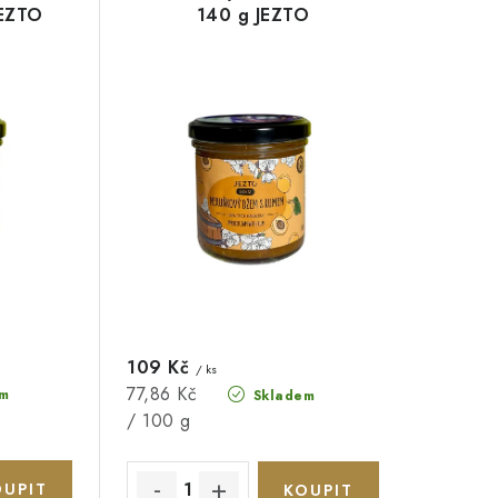
JEZTO
140 g JEZTO
109 Kč
/ ks
Měrná
77,86 Kč
m
Skladem
cena:
/ 100 g