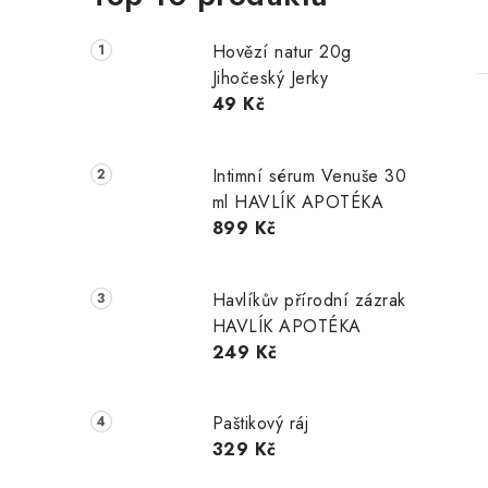
Hovězí natur 20g
Jihočeský Jerky
49 Kč
Intimní sérum Venuše 30
ml HAVLÍK APOTÉKA
l
899 Kč
Havlíkův přírodní zázrak
HAVLÍK APOTÉKA
249 Kč
í
Paštikový ráj
329 Kč
r