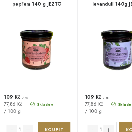
p
pepřem 140 g JEZTO
levandulí 140g 
n
í
s
p
p
r
r
o
o
d
d
u
u
k
k
t
109 Kč
109 Kč
/ ks
/ ks
Měrná
Měrná
77,86 Kč
77,86 Kč
Skladem
Sklade
ů
cena:
cena:
/ 100 g
/ 100 g
ů