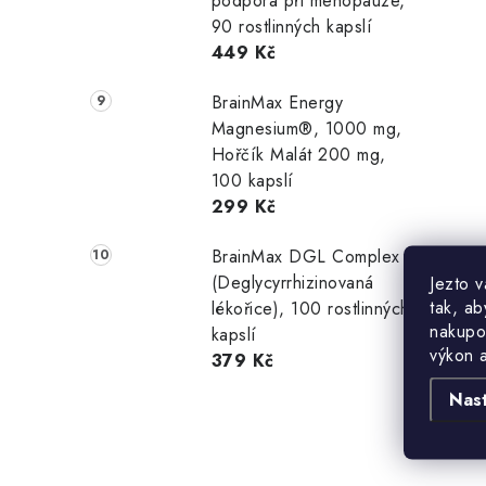
podpora při menopauze,
90 rostlinných kapslí
449 Kč
BrainMax Energy
Magnesium®, 1000 mg,
Hořčík Malát 200 mg,
100 kapslí
299 Kč
BrainMax DGL Complex
(Deglycyrrhizinovaná
Jezto 
tak, ab
lékořice), 100 rostlinných
nakupo
kapslí
výkon 
379 Kč
Nas