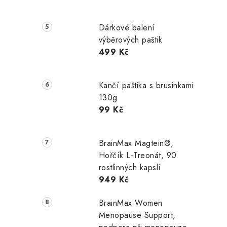
Dárkové balení
výběrových paštik
499 Kč
Kančí paštika s brusinkami
130g
99 Kč
i
BrainMax Magtein®,
Hořčík L-Treonát, 90
rostlinných kapslí
949 Kč
BrainMax Women
Menopause Support,