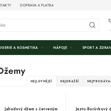
TAKTY
DOPRAVA A PLATBA
OGERIE A KOSMETIKA
NÁPOJE
SPORT A ZDRAV
Džemy
Ř
NEJLEVNĚJŠÍ
NEJDRAŽŠÍ
NEJPRODÁVAN
a
V
z
ý
e
Jahodový džem s červeným
Jezto Borůvkový 