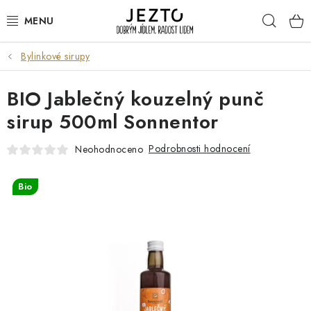
Přejít
Hleda
na
obsah
Bylinkové sirupy
DÁRKOVÉ SADY
BIO Jablečný kouzelný punč
TRVANLIVÉ
sirup 500ml Sonnentor
DROGERIE A KOSMETIKA
Podrobnosti hodnocení
Neohodnoceno
NÁPOJE
Bio
SPORT A ZDRAVÍ
RELAX A REGENERACE
KERAMIKA