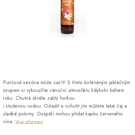
O NÁS
NÁŠ PŘÍBĚH
FIREMNÍ DÁRKY
KONTAKTY
DOPRAVA A PLATBA
Punčová sezóna může začít! S tímto kořeněným jablečným
sirupem si vykouzlíte vánoční atmosféru kdykoliv během
roku. Chutná skvěle zalitý horkou
i studenou vodou. Osladit a ochutit jím můžete také čaj a
sladké pokrmy. Dospělí mohou přidat kapku červeného
vína.
Více informací