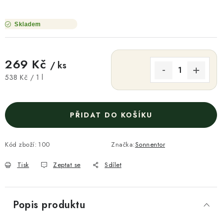
Skladem
269 Kč
/ ks
Měrná cena:
538 Kč / 1 l
PŘIDAT DO KOŠÍKU
Kód zboží:
100
Značka:
Sonnentor
Tisk
Zeptat se
Sdílet
Popis produktu