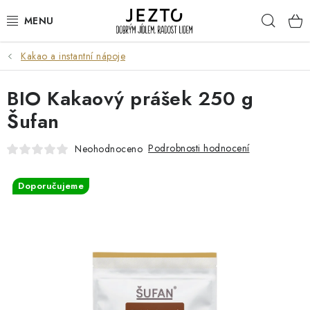
Přejít
Hleda
na
obsah
Kakao a instantní nápoje
DÁRKOVÉ SADY
BIO Kakaový prášek 250 g
TRVANLIVÉ
Šufan
DROGERIE A KOSMETIKA
Podrobnosti hodnocení
Neohodnoceno
NÁPOJE
Doporučujeme
SPORT A ZDRAVÍ
RELAX A REGENERACE
KERAMIKA