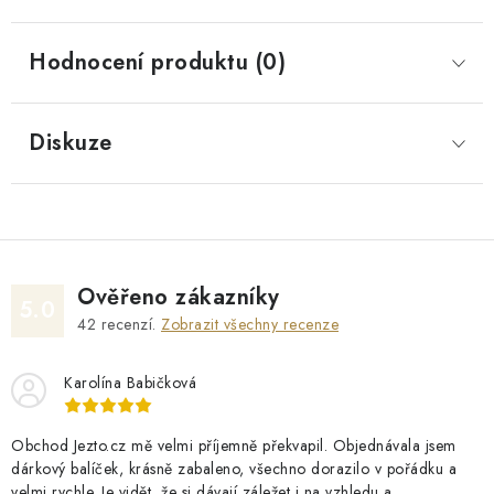
Hodnocení produktu (0)
Diskuze
Ověřeno zákazníky
5.0
42
recenzí.
Zobrazit všechny recenze
Karolína Babičková
Obchod Jezto.cz mě velmi příjemně překvapil. Objednávala jsem
dárkový balíček, krásně zabaleno, všechno dorazilo v pořádku a
velmi rychle. Je vidět, že si dávají záležet i na vzhledu a