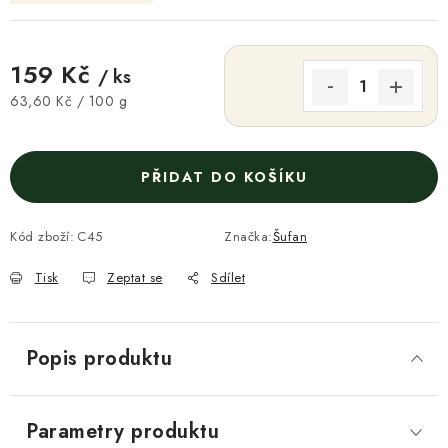
159 Kč
/ ks
Měrná cena:
63,60 Kč / 100 g
PŘIDAT DO KOŠÍKU
Kód zboží:
C45
Značka:
Šufan
Tisk
Zeptat se
Sdílet
Popis produktu
Parametry produktu