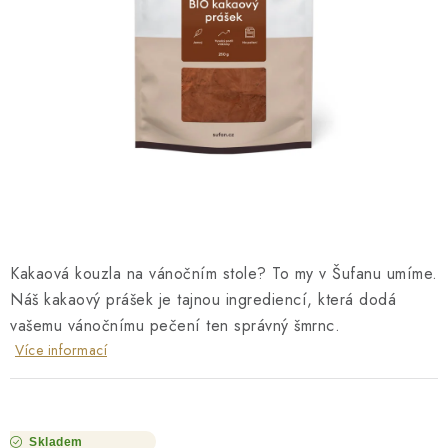
O NÁS
NÁŠ PŘÍBĚH
FIREMNÍ DÁRKY
KONTAKTY
DOPRAVA A PLATBA
Kakaová kouzla na vánočním stole? To my v Šufanu umíme.
Náš kakaový prášek je tajnou ingrediencí, která dodá
vašemu vánočnímu pečení ten správný šmrnc.
Více informací
Skladem