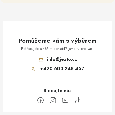
Pomůžeme vám s výběrem
Potřebujete s něčím poradit? Jsme tu pro vás!
info
@
jezto.cz
+420 603 248 457
Z