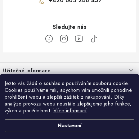
+420 603 248 457
Z
á
Užitečné informace
p
a
O nás
Jezto vás žádá o souhlas s používáním souboru cookie.
Zákaznický servis
t
Cookies používáme tak, abychom vám umožnili pohodlné
Náš příběh
prohlížení webu a zlepšili zážitek z nakupování. Díky
í
Obchodní podmínky
Přijímáme online platby
analýze provozu webu neustále zlepšujeme jeho funkce,
Firemní dárky
Ochrana osobních údajů
výkon a použitelnost.
Více informací
Facebook
Kariéra
Doprava & platba
Nastavení
Catering
Jezto Market
Hodnocení obchodu