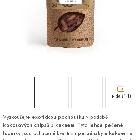
O NÁS
NÁŠ PŘÍBĚH
FIREMNÍ DÁRKY
KONTAKTY
DOPRAVA A PLATBA
+ další (1)
Vyzkoušejte
exotickou pochoutku
v podobě
kokosových chipsů s kakaem
. Tyto
lehce pečené
lupínky
jsou ochucené kvalitním
peruánským kakaem
a