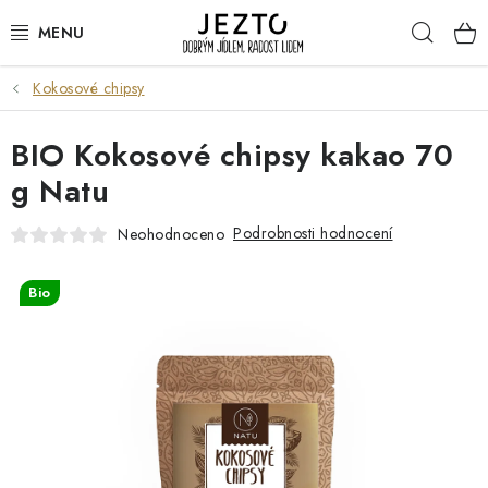
Přejít
Hleda
na
obsah
Kokosové chipsy
DÁRKOVÉ SADY
BIO Kokosové chipsy kakao 70
TRVANLIVÉ
g Natu
DROGERIE A KOSMETIKA
Podrobnosti hodnocení
Neohodnoceno
NÁPOJE
Bio
SPORT A ZDRAVÍ
RELAX A REGENERACE
KERAMIKA