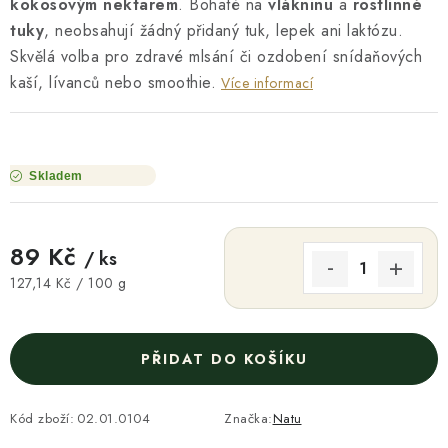
kokosovým nektarem
. Bohaté na
vlákninu
a
rostlinné
tuky
, neobsahují žádný přidaný tuk, lepek ani laktózu.
Skvělá volba pro zdravé mlsání či ozdobení snídaňových
kaší, lívanců nebo smoothie.
Více informací
Skladem
89 Kč
/ ks
Měrná cena:
127,14 Kč / 100 g
PŘIDAT DO KOŠÍKU
Kód zboží:
02.01.0104
Značka:
Natu