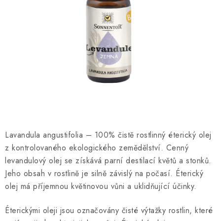
O NÁS
NÁŠ PŘÍBĚH
FIREMNÍ DÁRKY
KONTAKTY
DOPRAVA A PLATBA
Lavandula angustifolia – 100% čistě rostlinný éterický olej
z kontrolovaného ekologického zemědělství. Cenný
levandulový olej se získává parní destilací květů a stonků.
Jeho obsah v rostlině je silně závislý na počasí. Éterický
olej má příjemnou květinovou vůni a uklidňující účinky.
Éterickými oleji jsou označovány čisté výtažky rostlin, které