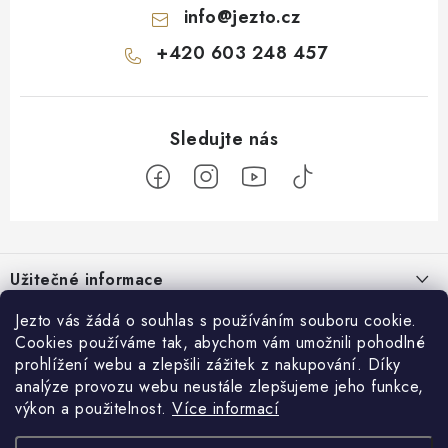
info
@
jezto.cz
+420 603 248 457
Z
á
Užitečné informace
p
a
O nás
Jezto vás žádá o souhlas s používáním souboru cookie.
Zákaznický servis
t
Cookies používáme tak, abychom vám umožnili pohodlné
Náš příběh
prohlížení webu a zlepšili zážitek z nakupování. Díky
í
Obchodní podmínky
Přijímáme online platby
analýze provozu webu neustále zlepšujeme jeho funkce,
Firemní dárky
Ochrana osobních údajů
výkon a použitelnost.
Více informací
Facebook
Kariéra
Doprava & platba