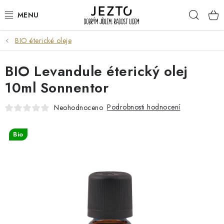
Přejít
Hleda
na
obsah
BIO éterické oleje
DÁRKOVÉ SADY
BIO Levandule éterický olej
TRVANLIVÉ
10ml Sonnentor
DROGERIE A KOSMETIKA
Podrobnosti hodnocení
Neohodnoceno
NÁPOJE
Bio
SPORT A ZDRAVÍ
RELAX A REGENERACE
KERAMIKA