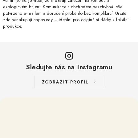
velmi rychle. Je vidět, že si dávají záležet i na vzhledu a
ekologickém balení. Komunikace s obchodem bezchybná, vše
potvrzeno e‑mailem a doručení proběhlo bez komplikací. Určitě
zde nenakupuji naposledy – ideální pro originální dárky z lokální
produkce.
Sledujte nás na Instagramu
ZOBRAZIT PROFIL