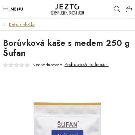
Přejít
Hleda
na
obsah
Kaše a vločky
DÁRKOVÉ SADY
Borůvková kaše s medem 250 g
TRVANLIVÉ
Šufan
DROGERIE A KOSMETIKA
Podrobnosti hodnocení
Neohodnoceno
NÁPOJE
SPORT A ZDRAVÍ
RELAX A REGENERACE
KERAMIKA