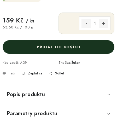
159 Kč
/ ks
Měrná cena:
63,60 Kč / 100 g
PŘIDAT DO KOŠÍKU
Kód zboží:
A09
Značka:
Šufan
Tisk
Zeptat se
Sdílet
Popis produktu
Parametry produktu