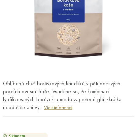
O NÁS
NÁŠ PŘÍBĚH
FIREMNÍ DÁRKY
KONTAKTY
DOPRAVA A PLATBA
Oblíbená chuť borůvkových knedlíků v pěti poctivých
porcích ovesné kaše. Vsadíme se, že kombinaci
lyofilizovaných borůvek a medu zapečené ghí zkrátka
neodoláte ani vy.
Více informací
Skladem