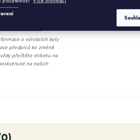
a použitelnost.
Více informací
tavení
Souhl
formace o výrobcích byly
izace předpisů ke změně
 vždy přečtěte etiketu na
poskytnuté na našich
(0)