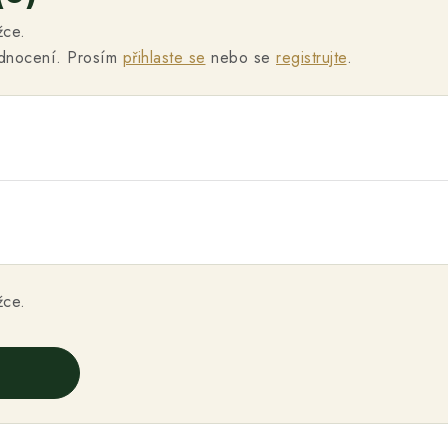
žce.
odnocení. Prosím
přihlaste se
nebo se
registrujte
.
žce.