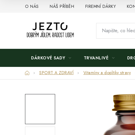
Přejít
O NÁS
NÁŠ PŘÍBĚH
FIREMNÍ DÁRKY
KON
na
obsah
DÁRKOVÉ SADY
TRVANLIVÉ
DR
Domů
SPORT A ZDRAVÍ
Vitamíny a doplňky stravy