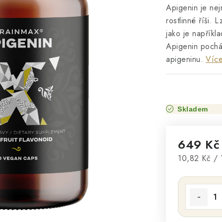
Apigenin je nej
rostlinné říši. 
jako je napříkl
Apigenin pochá
apigeninu.
Více
Skladem
649 K
Měrná cena
10,82 Kč / 