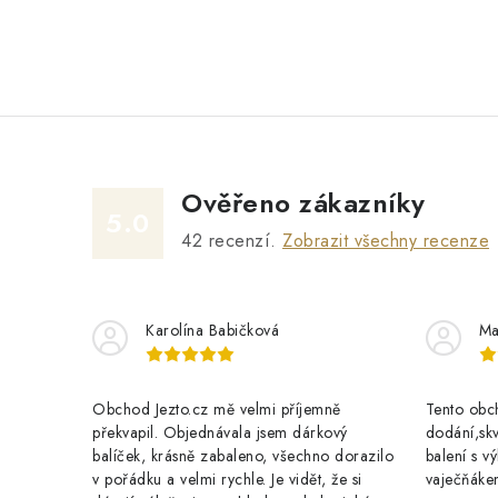
Ověřeno zákazníky
5.0
42
recenzí.
Zobrazit všechny recenze
Karolína Babičková
Ma
Obchod Jezto.cz mě velmi příjemně
Tento obch
překvapil. Objednávala jsem dárkový
dodání,skv
balíček, krásně zabaleno, všechno dorazilo
balení s 
v pořádku a velmi rychle. Je vidět, že si
vaječňáke