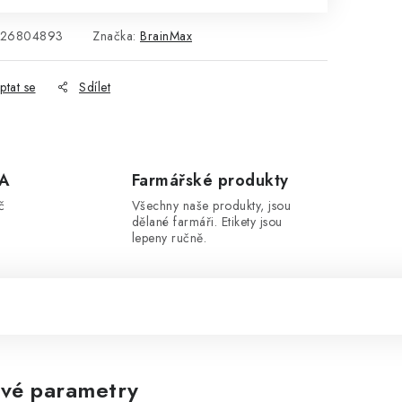
726804893
Značka:
BrainMax
ptat se
Sdílet
A
Farmářské produkty
č
Všechny naše produkty, jsou
dělané farmáři. Etikety jsou
lepeny ručně.
vé parametry