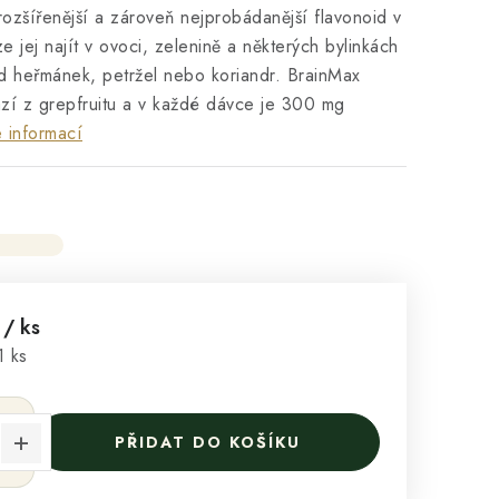
rozšířenější a zároveň nejprobádanější flavonoid v
Lze jej najít v ovoci, zelenině a některých bylinkách
ad heřmánek, petržel nebo koriandr. BrainMax
zí z grepfruitu a v každé dávce je 300 mg
 informací
č
/ ks
:
1 ks
PŘIDAT DO KOŠÍKU