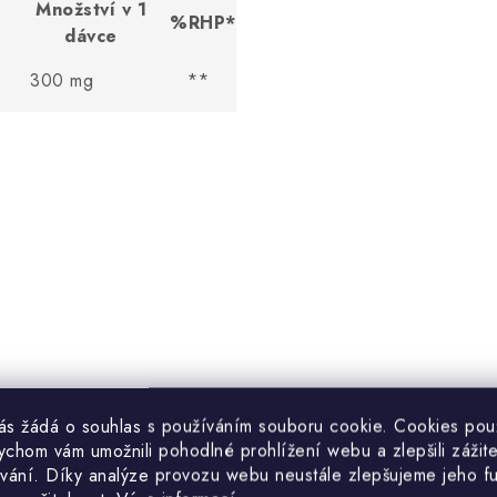
Množství v 1
%RHP*
dávce
300 mg
**
, které některé rostliny
vás žádá o souhlas s používáním souboru cookie. Cookies po
u a infekci. Flavonoid
ychom vám umožnili pohodlné prohlížení webu a zlepšili zážit
linách
, která rostlině slouží
vání. Díky analýze provozu webu neustále zlepšujeme jeho f
m
nebo jí také pomáhá nalákat