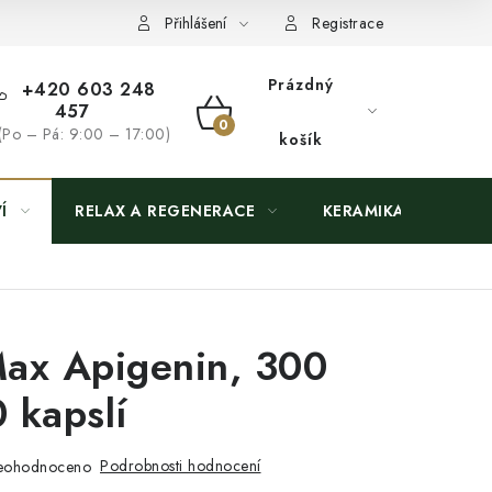
Přihlášení
Registrace
Prázdný
+420 603 248
457
NÁKUPNÍ
(Po – Pá: 9:00 – 17:00)
košík
KOŠÍK
Í
RELAX A REGENERACE
KERAMIKA
ax Apigenin, 300
 kapslí
Podrobnosti hodnocení
eohodnoceno