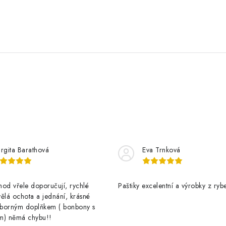
rgita Barathová
Eva Trnková
od vřele doporučují, rychlé
Paštiky excelentní a výrobky z rybe
ělá ochota a jednání, krásné
výborným doplňkem ( bonbony s
m) němá chybu!!