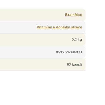
BrainMax
Vitamíny a doplňky stravy
0.2 kg
8595726804893
60 kapslí