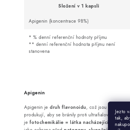
Složení v 1 kapsli
Apigenin (koncentrace 98%)
* % denní referenční hodnoty příjmu
** denní referenční hodnota příjmu není
stanovena
Apigenin
Apigenin je
druh flavonoidu
, což jsou sloučeniny
Jezto 
produkují, aby se bránily proti ultrafialovému světl
tak, ab
je
fotochemikálie = látka nacházející se v rost
nakupo
jako ochrana před
patogeny, slunečním záření