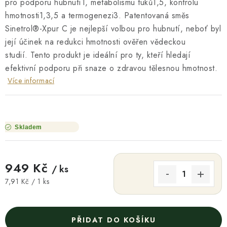
pro podporu hubnutí1, metabolismu tuků1,5, kontrolu
hmotnosti1,3,5 a termogenezi3. Patentovaná směs
Sinetrol®-Xpur C je nejlepší volbou pro hubnutí, neboť byl
její účinek na redukci hmotnosti ověřen vědeckou
studií. Tento produkt je ideální pro ty, kteří hledají
efektivní podporu při snaze o zdravou tělesnou hmotnost.
Více informací
Skladem
949 Kč
/ ks
Měrná cena:
7,91 Kč / 1 ks
PŘIDAT DO KOŠÍKU