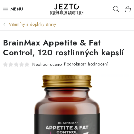
Přejít
Hleda
na
obsah
Vitamíny a doplňky stravy
DÁRKOVÉ SADY
BrainMax Appetite & Fat
TRVANLIVÉ
Control, 120 rostlinných kapslí
DROGERIE A KOSMETIKA
Podrobnosti hodnocení
Neohodnoceno
NÁPOJE
SPORT A ZDRAVÍ
RELAX A REGENERACE
KERAMIKA