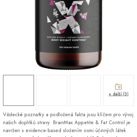
O NÁS
NÁŠ PŘÍBĚH
FIREMNÍ DÁRKY
KONTAKTY
DOPRAVA A PLATBA
+ další (3)
Vědecké poznatky a podložená fakta jsou klíčem pro vývoj
našich doplňků stravy. BrainMax Appetite & Fat Control je
navržen s evidence-based složením osmi účinných látek