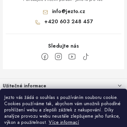
info
@
jezto.cz
+420 603 248 457
Z
á
Užitečné informace
p
a
O nás
Jezto vás žádá o souhlas s používáním souboru cookie.
Zákaznický servis
t
Cookies používáme tak, abychom vám umožnili pohodlné
Náš příběh
prohlížení webu a zlepšili zážitek z nakupování. Díky
í
Obchodní podmínky
Přijímáme online platby
analýze provozu webu neustále zlepšujeme jeho funkce,
Firemní dárky
Ochrana osobních údajů
výkon a použitelnost.
Více informací