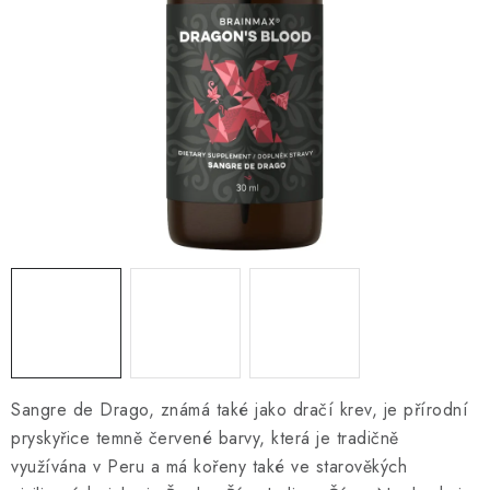
O NÁS
NÁŠ PŘÍBĚH
FIREMNÍ DÁRKY
KONTAKTY
DOPRAVA A PLATBA
Sangre de Drago, známá také jako dračí krev, je přírodní
pryskyřice temně červené barvy, která je tradičně
využívána v Peru a má kořeny také ve starověkých