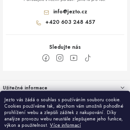
info
@
jezto.cz
+420 603 248 457
Z
á
Užitečné informace
p
a
O nás
Jezto vás žádá o souhlas s používáním souboru cookie.
Zákaznický servis
t
Cookies používáme tak, abychom vám umožnili pohodlné
Náš příběh
prohlížení webu a zlepšili zážitek z nakupování. Díky
í
Obchodní podmínky
Přijímáme online platby
analýze provozu webu neustále zlepšujeme jeho funkce,
Firemní dárky
Ochrana osobních údajů
výkon a použitelnost.
Více informací