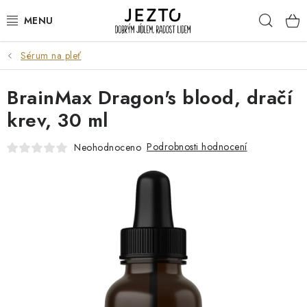
Přejít
Hleda
na
obsah
Sérum na pleť
DÁRKOVÉ SADY
BrainMax Dragon's blood, dračí
TRVANLIVÉ
krev, 30 ml
DROGERIE A KOSMETIKA
Podrobnosti hodnocení
Neohodnoceno
NÁPOJE
SPORT A ZDRAVÍ
RELAX A REGENERACE
KERAMIKA