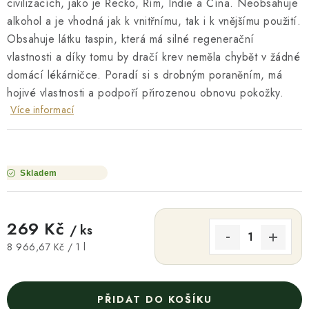
civilizacích, jako je Řecko, Řím, Indie a Čína. Neobsahuje
alkohol a je vhodná jak k vnitřnímu, tak i k vnějšímu použití.
Obsahuje látku taspin, která má silné regenerační
vlastnosti a díky tomu by dračí krev neměla chybět v žádné
domácí lékárničce. Poradí si s drobným poraněním, má
hojivé vlastnosti a podpoří přirozenou obnovu pokožky.
Více informací
Skladem
269 Kč
/ ks
Měrná cena:
8 966,67 Kč / 1 l
PŘIDAT DO KOŠÍKU