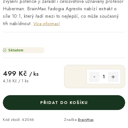
zvýšení potence ji zařadil i celosvětově uznávaný profesor
Huberman. BrainMax Fadogia Agrestis nabízí extrakt o
síle 10:1, který řadí mezi to nejlepší, co může současný
trh nabídnout.
Více informací
Skladem
499 Kč
/ ks
Měrná cena:
4,16 Kč / 1 ks
PŘIDAT DO KOŠÍKU
Kód zboží:
62046
Značka:
BrainMax