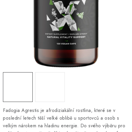
O NÁS
NÁŠ PŘÍBĚH
FIREMNÍ DÁRKY
KONTAKTY
DOPRAVA A PLATBA
Fadogia Agrestis je afrodiziakální rostlina, které se v
poslední letech těší velké oblibě u sportovců a osob s
velkým nárokem na hladinu energie. Do svého výběru pro