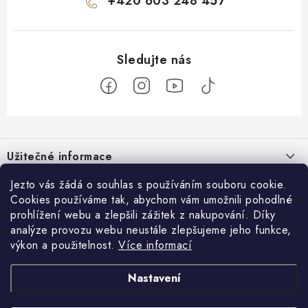
+420 603 248 457
Z
á
Užitečné informace
p
a
O nás
Jezto vás žádá o souhlas s používáním souboru cookie.
Zákaznický servis
t
Cookies používáme tak, abychom vám umožnili pohodlné
Náš příběh
prohlížení webu a zlepšili zážitek z nakupování. Díky
í
Obchodní podmínky
Přijímáme online platby
analýze provozu webu neustále zlepšujeme jeho funkce,
Firemní dárky
Ochrana osobních údajů
výkon a použitelnost.
Více informací
Facebook
Kariéra
Doprava & platba
Nastavení
Catering
Jezto Market
Hodnocení obchodu