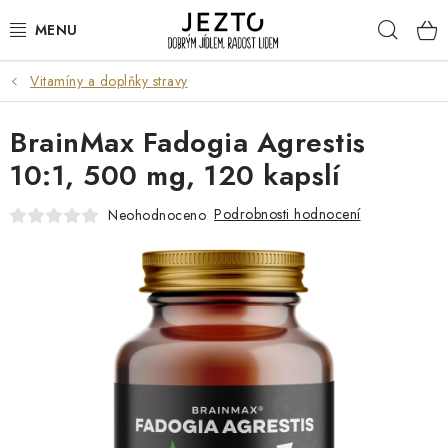
Přejít
Hleda
na
obsah
Vitamíny a doplňky stravy
DÁRKOVÉ SADY
BrainMax Fadogia Agrestis
TRVANLIVÉ
10:1, 500 mg, 120 kapslí
DROGERIE A KOSMETIKA
Podrobnosti hodnocení
Neohodnoceno
NÁPOJE
SPORT A ZDRAVÍ
RELAX A REGENERACE
KERAMIKA