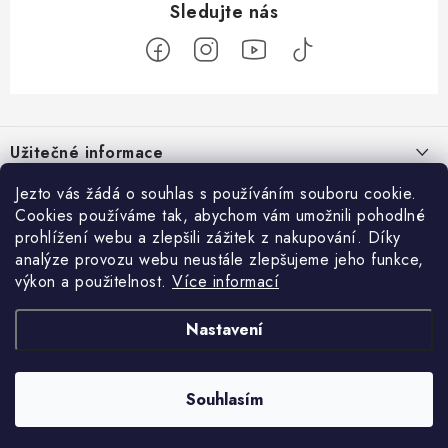
Z
á
Užitečné informace
p
a
O nás
Jezto vás žádá o souhlas s používáním souboru cookie.
Zákaznický servis
t
Cookies používáme tak, abychom vám umožnili pohodlné
Náš příběh
prohlížení webu a zlepšili zážitek z nakupování. Díky
í
Obchodní podmínky
Přijímáme online platby
analýze provozu webu neustále zlepšujeme jeho funkce,
Firemní dárky
Ochrana osobních údajů
výkon a použitelnost.
Více informací
Facebook
Kariéra
Doprava & platba
Nastavení
Catering
Jezto Market
Hodnocení obchodu
Blog
Kontakt
Souhlasím
Copyright 2026
JEZTO
. Všechna práva vyhrazena.
Upravit nastavení cookies
Vytvořil Shoptet