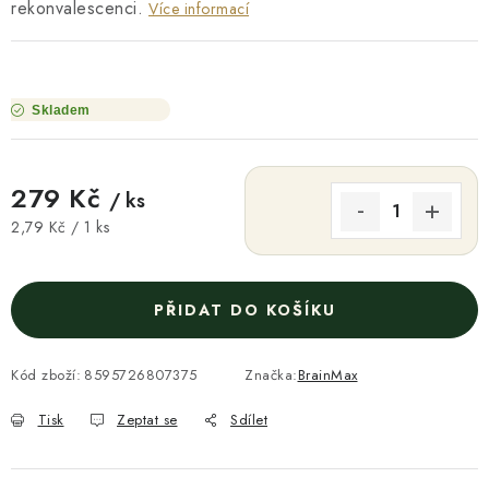
rekonvalescenci.
Více informací
Skladem
279 Kč
/ ks
Měrná cena:
2,79 Kč / 1 ks
PŘIDAT DO KOŠÍKU
Kód zboží:
8595726807375
Značka:
BrainMax
Tisk
Zeptat se
Sdílet