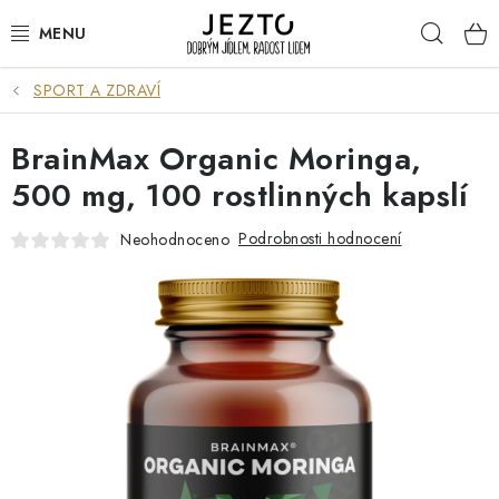
Přejít
Hleda
na
obsah
SPORT A ZDRAVÍ
DÁRKOVÉ SADY
BrainMax Organic Moringa,
TRVANLIVÉ
500 mg, 100 rostlinných kapslí
DROGERIE A KOSMETIKA
Podrobnosti hodnocení
Neohodnoceno
NÁPOJE
SPORT A ZDRAVÍ
RELAX A REGENERACE
KERAMIKA