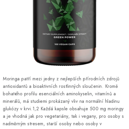
O NÁS
NÁŠ PŘÍBĚH
FIREMNÍ DÁRKY
KONTAKTY
DOPRAVA A PLATBA
Moringa patří mezi jedny z nejlepších přírodních zdrojů
antioxidantů a bioaktivních rostlinných sloučenin. Kromě
bohatého profilu esenciálních aminokyselin, vitamínů a
minerálů, má studiemi prokázaný vliv na normální hladinu
glukózy v krvi.1,2 Každá kapsle obsahuje 500 mg moringy
a je vhodná jak pro vegetariány, tak i vegany, pro osoby s
nadměrným stresem, starší osoby nebo osoby v