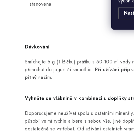
výkon 
stanovena
Nas
Dávkování
Smíchejte 6 g (1 lžičku) prášku s 50-100 ml vody 
přimíchat do jogurt či smoothie.
Při užívání příp
pitný režim.
Vyhněte se vláknině v kombinaci s doplňky st
Doporučujeme neužívat spolu s ostatními minerály, 
působí velmi rychle a bere s sebou vše. Jiné doplň
dostatečně se vstřebat. Od užívání ostatních vita