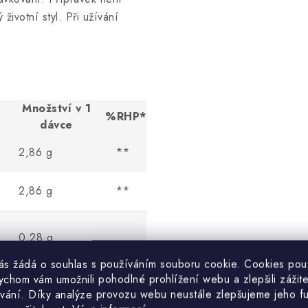
životní styl. Při užívání
Množství v 1
%RHP*
dávce
2,86 g
**
2,86 g
**
0,28 g
**
vás žádá o souhlas s používáním souboru cookie. Cookies po
ychom vám umožnili pohodlné prohlížení webu a zlepšili zážit
vání. Díky analýze provozu webu neustále zlepšujeme jeho f