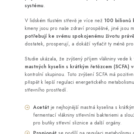
systému
.
V lidském tlustém střevě je více než
100 bilionů 
kmeny jsou pro naše zdraví prospěšné, jiné jsou 
potřebují ke svému spokojenému životu právě
dostatek, prosperují, a dokáží vytlačit ty méně pr
Studie ukázala, že zvýšený příjem vlákniny vede k 
mastných kyselin s krátkým řetězcem (SCFA)
v
kontrolní skupinou. Toto zvýšení SCFA má pozitivní
přispět k lepší regulaci energetického metabolism
střevního prostředí.
Acetát
je nejhojnější mastná kyselina s krátký
fermentací vlákniny střevními bakteriemi a slou
pro buňky střevní sliznice a další orgány.
Propionát
se podílí na regulaci metabolismu g