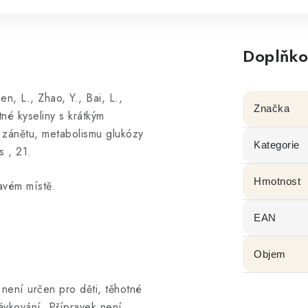
Doplňko
en, L., Zhao, Y., Bai, L.,
Značka
né kyseliny s krátkým
i zánětu, metabolismu glukózy
Kategorie
s , 21.
Hmotnost
avém místě.
EAN
Objem
není určen pro děti, těhotné
ávkování. Přípravek není