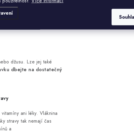
a použitelnost.
Více informací
tavení
Souhl
nebo džusu. Lze jej také
ravku dbejte na dostatečný
ravy
vitamíny ani léky. Vláknina
ky stravy tak nemají čas
mínů a