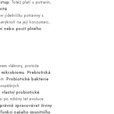
stup.
Totéž platí u potravin,
vitá
 jídelníčku potraviny s
avyknutí na její konzumaci,
í nebo pocit plného
jmem vlákniny, protože
í mikrobiomu
.
Prebiotická
iom.
Probiotické bakterie
rospěšných
 vlastní probiotické
si po milióny let evoluce
právně zpracovávat živiny
 funkci našeho imunitního