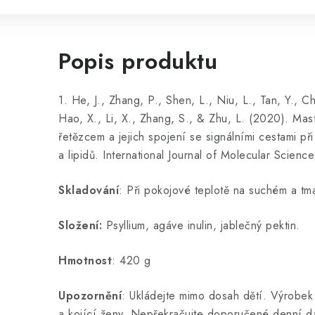
Popis produktu
1. He, J., Zhang, P., Shen, L., Niu, L., Tan, Y., Ch
Hao, X., Li, X., Zhang, S., & Zhu, L. (2020). Mast
řetězcem a jejich spojení se signálními cestami př
a lipidů. International Journal of Molecular Science
Skladování
: Při pokojové teplotě na suchém a tm
Složení:
Psyllium, agáve inulin, jablečný pektin.
Hmotnost
: 420 g
Upozornění
: Ukládejte mimo dosah dětí. Výrobek 
a kojící ženy. Nepřekračujte doporučené denní d