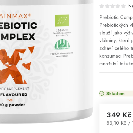
N
Prebiotic Compl
Prebiotických vl
slouží jako výž
vlákniny, které
zdraví celého t
konzumaci Preb
množství tekutin
Skladem
349 K
Měrná cena
83,10 Kč / 