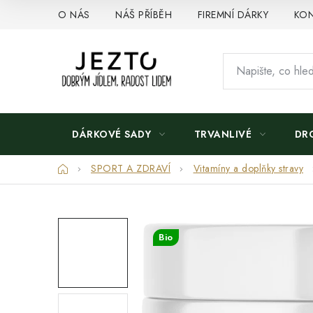
Přejít
O NÁS
NÁŠ PŘÍBĚH
FIREMNÍ DÁRKY
KON
na
obsah
DÁRKOVÉ SADY
TRVANLIVÉ
DR
Domů
SPORT A ZDRAVÍ
Vitamíny a doplňky stravy
Bio