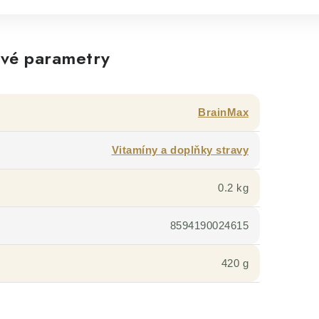
vé parametry
BrainMax
Vitamíny a doplňky stravy
0.2 kg
8594190024615
420 g