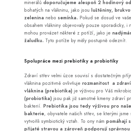
minerálů
doporučujeme alespoň 2 hodinový od
bohatých na vlákninu, jako jsou
luštěniny, brukvo
zelenina
nebo
semínka.
Pokud se dosud ve vašem
obsahem vlákniny objevovaly pouze sporadicky, i n
mohou provázet některé z potíží, jako je
nadýmán
žaludku.
Tyto potíže by měly postupně odeznít.
Spolupráce mezi prebiotiky a probiotiky
Zdraví střev velmi úzce souvisí s dostatečným pří
vláknina pozitivně ovlivňuje
rozmanitost a zdrav
vláknina (prebiotika)
je výživou pro Váš mikrob
(probiotika)
jsou pak již samotné kmeny zdraví p
bakterií.
Prebiotika jsou tedy výživou pro naše
bakterie
, obyvatele našich střev, se kterými jsme 
vytvořili symbiotický vztah. To ony nám
pomáhají s
přijaté stravou a zároveň podporují správnou