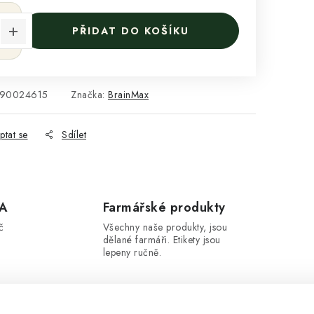
PŘIDAT DO KOŠÍKU
90024615
Značka:
BrainMax
ptat se
Sdílet
A
Farmářské produkty
č
Všechny naše produkty, jsou
dělané farmáři. Etikety jsou
lepeny ručně.