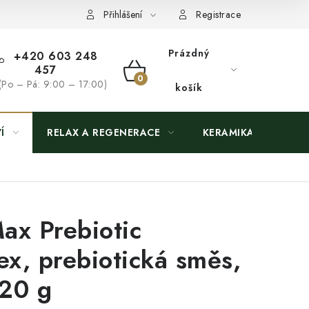
Přihlášení
Registrace
Prázdný
+420 603 248
457
NÁKUPNÍ
(Po – Pá: 9:00 – 17:00)
košík
KOŠÍK
Í
RELAX A REGENERACE
KERAMIKA
ax Prebiotic
x, prebiotická směs,
20 g