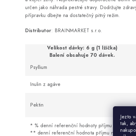
určen jako náhrada pestré stravy. Dodržujte zdravý 
přípravku dbejte na dostatečný pitný režim.
Distributor
: BRAINMARKET s.r.o.
Velikost dávky: 6 g (1 lžička)
Balení obsahuje 70 dávek.
Psyllium
Inulin z agáve
Pektin
Jezto 
tak, ab
* % denní referenční hodnoty příjmu
nakupo
** denní referenční hodnota příjmu není