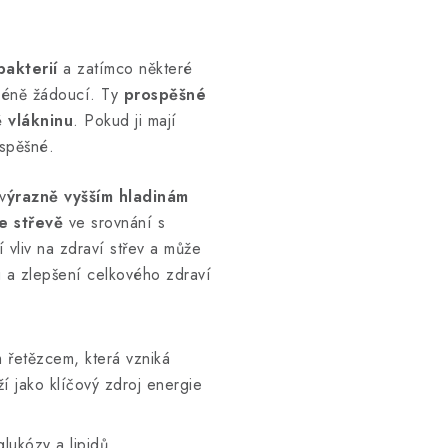
bakterií
a zatímco některé
méně žádoucí. Ty
prospěšné
 vlákninu
. Pokud ji mají
ospěšné.
v
ýrazně vyšším hladinám
e střevě
ve srovnání s
 vliv na zdraví střev a může
u a zlepšení celkového zdraví
m řetězcem, která vzniká
ží jako klíčový zdroj energie
lukózy a lipidů