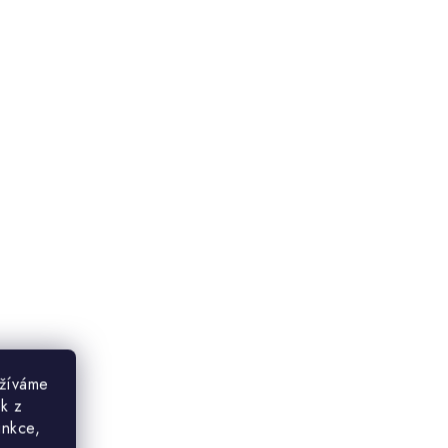
užíváme
ek z
unkce,