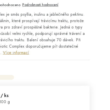
Podrobnosti hodnocení
eohodnoceno
ex je směs psyllia, inulinu a jablečného pektinu.
áknin, které prospívají trávicímu traktu, protože
iva pro zdraví prospěšné bakterie. Jedná o typy
 působí velmi rychle, podporují správné trávení a
rávicího traktu. Balení obsahuje 70 dávek. Při
iotic Complex doporučujeme pít dostatečné
.
Více informací
č
/ ks
:
100 g