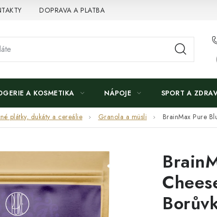
TAKTY
DOPRAVA A PLATBA
OGERIE A KOSMETIKA
NÁPOJE
SPORT A ZDRAV
né plátky, dukáty a cereálie
Granola a müsli
BrainMax Pure Bl
BrainM
Cheese
Borůvk