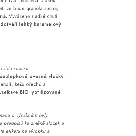
pečených ovesných vloček
át, že bude granola suchá,
ná.
Vyváženě sladké chuti
 dotváří lehký karamelový
jících kousků
bezlepkové ovesné vločky.
mandlí, kešu ořechů a
kyselkavé
BIO lyofilizované
mace o výrobcích byly
ce předpisů ke změně složek a
te etiketu na výrobku a