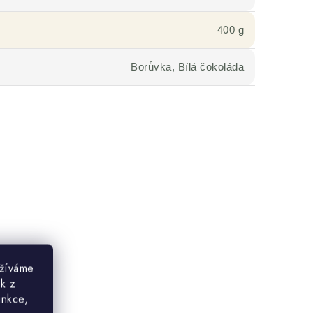
400 g
Borůvka, Bílá čokoláda
užíváme
ek z
unkce,