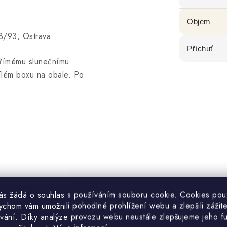
Objem
/93, Ostrava
Příchuť
přímému slunečnímu
 bílém boxu na obale. Po
vás žádá o souhlas s používáním souboru cookie. Cookies po
gického zemědělství EU/mimo
ychom vám umožnili pohodlné prohlížení webu a zlepšili zážit
vání. Díky analýze provozu webu neustále zlepšujeme jeho f