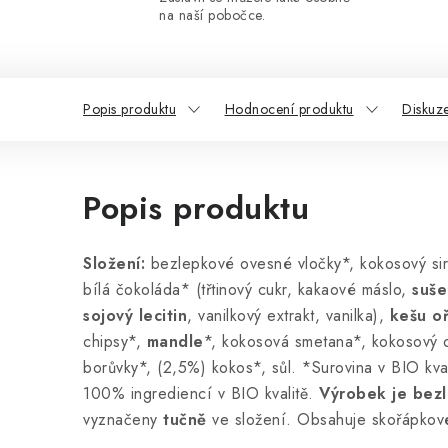
na naší pobočce.
Popis produktu
Hodnocení produktu
Diskuz
Popis produktu
Složení:
bezlepkové ovesné vločky*, kokosový si
bílá čokoláda* (třtinový cukr, kakaové máslo,
suše
sojový lecitin
, vanilkový extrakt, vanilka),
kešu o
chipsy*,
mandle
*, kokosová smetana*, kokosový ol
borůvky*, (2,5%) kokos*, sůl. *Surovina v BIO kva
100% ingrediencí v BIO kvalitě.
Výrobek je bez
vyznačeny
tučně
ve složení. Obsahuje skořápkové