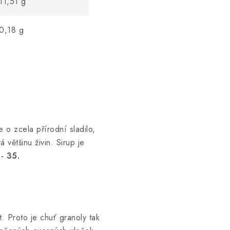
11,51 g
0,18 g
e o zcela přírodní sladilo,
většinu živin. Sirup je
- 35.
. Proto je chuť granoly tak