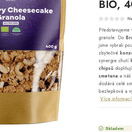
BIO, 4
N
Představujeme 
granole. Do
Br
jsme vybrali pou
zbytečné
konz
synergie chutí
chipsů
doplňuj
smetana
a náš 
dodává celé smě
bezlepková a 
Více informací
Skladem