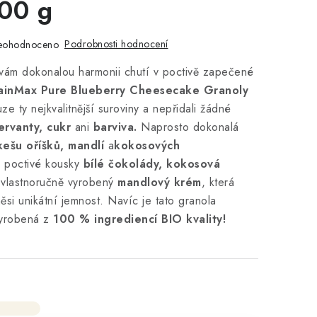
00 g
Podrobnosti hodnocení
eohodnoceno
vám dokonalou harmonii chutí v poctivě zapečené
ainMax Pure Blueberry Cheesecake Granoly
ze ty nejkvalitnější suroviny a nepřidali žádné
ervanty, cukr
ani
barviva.
Naprosto dokonalá
kešu oříšků, mandlí
a
kokosových
í poctivé kousky
bílé čokolády, kokosová
vlastnoručně vyrobený
mandlový krém
, která
si unikátní jemnost. Navíc je tato granola
vyrobená z
100 % ingrediencí BIO kvality!