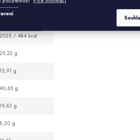
a použitelnost.
Více informací
tavení
Souhl
2025 / 484 kcal
29,22 g
13,91 g
40,65 g
19,63 g
8,30 g