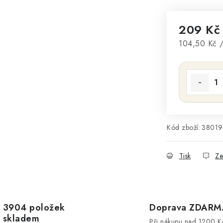
209 K
Měrná cena
104,50 Kč 
Kód zboží:
38019
Tisk
Ze
3904 položek
Doprava ZDARM
skladem
Při nákupu nad 1200 K