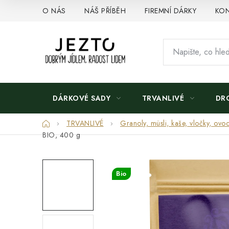
Přejít
O NÁS
NÁŠ PŘÍBĚH
FIREMNÍ DÁRKY
KON
na
obsah
DÁRKOVÉ SADY
TRVANLIVÉ
DR
Domů
TRVANLIVÉ
Granoly, müsli, kaše, vločky, ovoc
BIO, 400 g
Bio