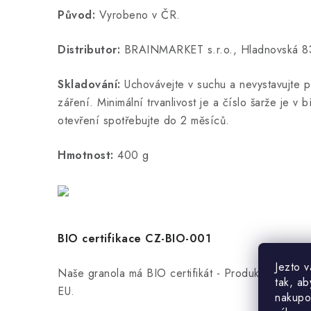
Původ:
Vyrobeno v ČR.
Distributor:
BRAINMARKET s.r.o., Hladnovská 83
Skladování:
Uchovávejte v suchu a nevystavujte 
záření. Minimální trvanlivost je a číslo šarže je v
otevření spotřebujte do 2 měsíců.
Hmotnost:
400 g
BIO certifikace CZ-BIO-001
Jezto 
Naše granola má BIO certifikát - Produkce ekolo
tak, ab
EU.
nakupo