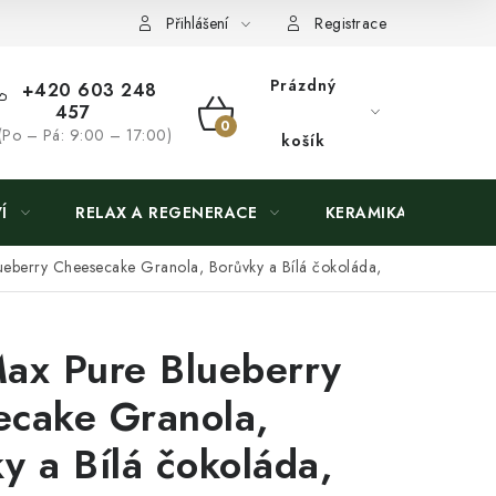
Přihlášení
Registrace
Prázdný
+420 603 248
457
NÁKUPNÍ
(Po – Pá: 9:00 – 17:00)
košík
KOŠÍK
Í
RELAX A REGENERACE
KERAMIKA
ueberry Cheesecake Granola, Borůvky a Bílá čokoláda,
ax Pure Blueberry
cake Granola,
y a Bílá čokoláda,