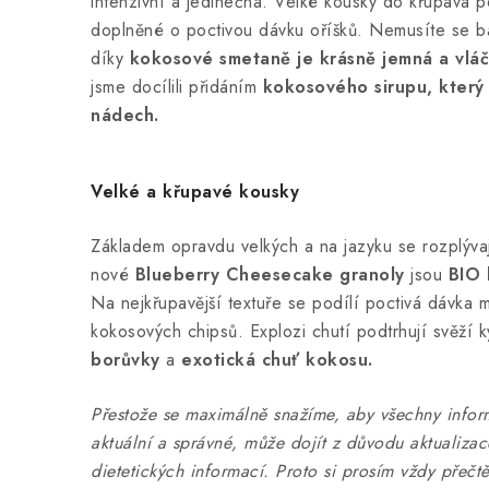
intenzivní a jedinečná. Velké kousky do křupava 
doplněné o poctivou dávku oříšků. Nemusíte se b
díky
kokosové smetaně je krásně jemná a vláč
jsme docílili přidáním
kokosového sirupu, který
nádech.
Velké a křupavé kousky
Základem opravdu velkých a na jazyku se rozplýva
nové
Blueberry Cheesecake granoly
jsou
BIO 
Na nejkřupavější textuře se podílí poctivá dávka 
kokosových chipsů. Explozi chutí podtrhují svěží 
borůvky
a
exotická chuť kokosu.
Přestože se maximálně snažíme, aby všechny infor
aktuální a správné, může dojít z důvodu aktualiza
dietetických informací. Proto si prosím vždy přečtě