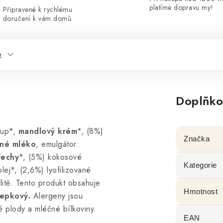
platíme dopravu my!
Připravené k rychlému
doručení k vám domů.
e
Doplňko
rup*,
mandlový krém
*, (8%)
Značka
né mléko
, emulgátor:
řechy
*, (5%) kokosové
Kategorie
ej*, (2,6%) lyofilizované
litě. Tento produkt obsahuje
Hmotnost
lepkový.
Alergeny jsou
 plody a mléčné bílkoviny.
EAN