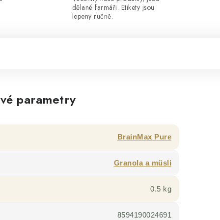
dělané farmáři. Etikety jsou
lepeny ručně.
vé parametry
BrainMax Pure
Granola a müsli
0.5 kg
8594190024691