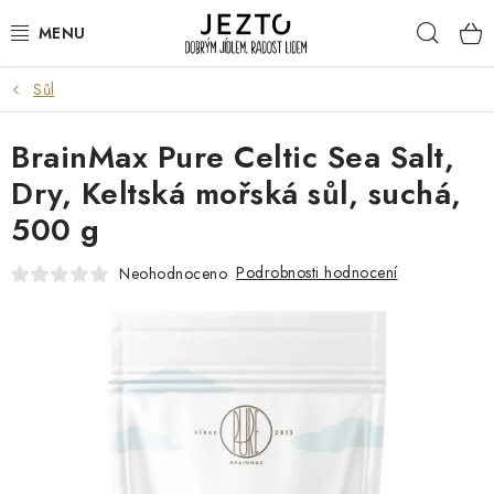
Přejít
Hleda
na
obsah
Sůl
DÁRKOVÉ SADY
BrainMax Pure Celtic Sea Salt,
TRVANLIVÉ
Dry, Keltská mořská sůl, suchá,
DROGERIE A KOSMETIKA
500 g
NÁPOJE
Podrobnosti hodnocení
Neohodnoceno
SPORT A ZDRAVÍ
RELAX A REGENERACE
KERAMIKA