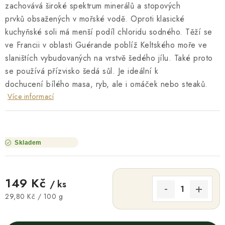
zachovává široké spektrum minerálů a stopových
prvků obsažených v mořské vodě. Oproti klasické
kuchyňské soli má menší podíl chloridu sodného. Těží se
ve Francii v oblasti Guérande poblíž Keltského moře ve
slaništích vybudovaných na vrstvě šedého jílu. Také proto
se používá přízvisko šedá sůl. Je ideální k
dochucení bílého masa, ryb, ale i omáček nebo steaků.
Více informací
Skladem
149 Kč
/ ks
Měrná cena:
29,80 Kč / 100 g