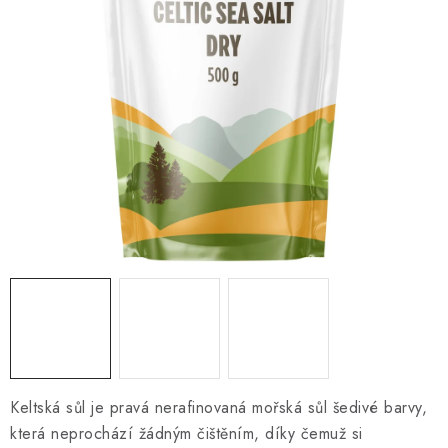
O NÁS
NÁŠ PŘÍBĚH
FIREMNÍ DÁRKY
KONTAKTY
DOPRAVA A PLATBA
Keltská sůl je pravá nerafinovaná mořská sůl šedivé barvy,
která neprochází žádným čištěním, díky čemuž si