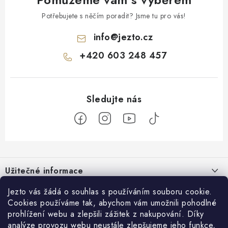
Potřebujete s něčím poradit? Jsme tu pro vás!
info
@
jezto.cz
+420 603 248 457
Z
á
Užitečné informace
p
a
O nás
Jezto vás žádá o souhlas s používáním souboru cookie.
Zákaznický servis
t
Cookies používáme tak, abychom vám umožnili pohodlné
Náš příběh
prohlížení webu a zlepšili zážitek z nakupování. Díky
í
Obchodní podmínky
Přijímáme online platby
analýze provozu webu neustále zlepšujeme jeho funkce,