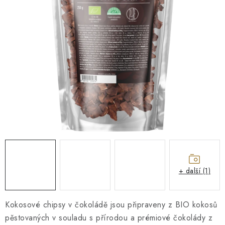
O NÁS
NÁŠ PŘÍBĚH
FIREMNÍ DÁRKY
KONTAKTY
DOPRAVA A PLATBA
+ další (1)
Kokosové chipsy v čokoládě jsou připraveny z BIO kokosů
pěstovaných v souladu s přírodou a prémiové čokolády z