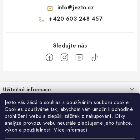
info
@
jezto.cz
+420 603 248 457
Z
á
Užitečné informace
p
a
O nás
Jezto vás žádá o souhlas s používáním souboru cookie.
Zákaznický servis
t
Cookies používáme tak, abychom vám umožnili pohodlné
Náš příběh
prohlížení webu a zlepšili zážitek z nakupování. Díky
í
Obchodní podmínky
Přijímáme online platby
analýze provozu webu neustále zlepšujeme jeho funkce,
Firemní dárky
Ochrana osobních údajů
výkon a použitelnost.
Více informací
Facebook
Kariéra