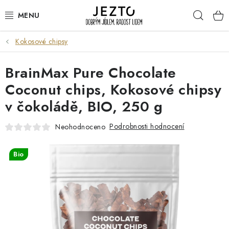
Přejít
Hleda
na
obsah
Kokosové chipsy
DÁRKOVÉ SADY
BrainMax Pure Chocolate
TRVANLIVÉ
Coconut chips, Kokosové chipsy
DROGERIE A KOSMETIKA
v čokoládě, BIO, 250 g
NÁPOJE
Podrobnosti hodnocení
Neohodnoceno
SPORT A ZDRAVÍ
Bio
RELAX A REGENERACE
KERAMIKA