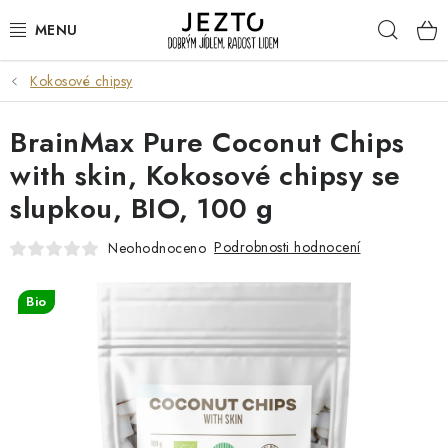
Přejít
Hleda
na
obsah
Kokosové chipsy
DÁRKOVÉ SADY
BrainMax Pure Coconut Chips
TRVANLIVÉ
with skin, Kokosové chipsy se
DROGERIE A KOSMETIKA
slupkou, BIO, 100 g
NÁPOJE
Podrobnosti hodnocení
Neohodnoceno
SPORT A ZDRAVÍ
Bio
RELAX A REGENERACE
KERAMIKA