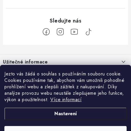
Z
á
Užitečné informace
p
a
O nás
Jezto vás žádá o souhlas s používáním souboru cookie.
Zákaznický servis
t
Cookies používáme tak, abychom vám umožnili pohodlné
Náš příběh
prohlížení webu a zlepšili zážitek z nakupování. Díky
í
Obchodní podmínky
Přijímáme online platby
analýze provozu webu neustále zlepšujeme jeho funkce,
Firemní dárky
Ochrana osobních údajů
výkon a použitelnost.
Více informací
Facebook
Kariéra
Doprava & platba
Nastavení
Catering
Jezto Market
Hodnocení obchodu
Blog