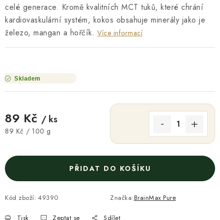
celé generace. Kromě kvalitních MCT tuků, které chrání
kardiovaskulární systém, kokos obsahuje minerály jako je
železo, mangan a hořčík.
Více informací
Skladem
89 Kč
/ ks
Měrná cena:
89 Kč / 100 g
PŘIDAT DO KOŠÍKU
Kód zboží:
49390
Značka:
BrainMax Pure
Tisk
Zeptat se
Sdílet