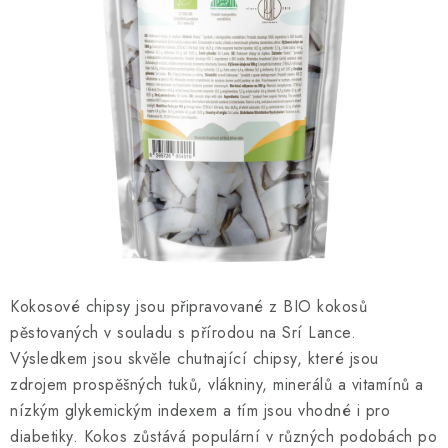
O NÁS
NÁŠ PŘÍBĚH
FIREMNÍ DÁRKY
KONTAKTY
DOPRAVA A PLATBA
Kokosové chipsy jsou připravované z BIO kokosů
pěstovaných v souladu s přírodou na Srí Lance.
Výsledkem jsou skvěle chutnající chipsy, které jsou
zdrojem prospěšných tuků, vlákniny, minerálů a vitamínů a
nízkým glykemickým indexem a tím jsou vhodné i pro
diabetiky. Kokos zůstává populární v různých podobách po