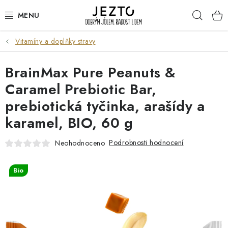
Přejít
Hleda
na
obsah
Vitamíny a doplňky stravy
DÁRKOVÉ SADY
BrainMax Pure Peanuts &
TRVANLIVÉ
Caramel Prebiotic Bar,
DROGERIE A KOSMETIKA
prebiotická tyčinka, arašídy a
karamel, BIO, 60 g
NÁPOJE
Podrobnosti hodnocení
Neohodnoceno
SPORT A ZDRAVÍ
Bio
RELAX A REGENERACE
KERAMIKA