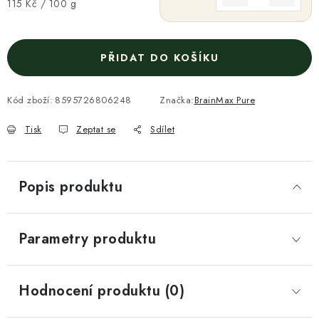
Měrná cena:
115 Kč / 100 g
PŘIDAT DO KOŠÍKU
Kód zboží:
8595726806248
Značka:
BrainMax Pure
Tisk
Zeptat se
Sdílet
Popis produktu
Parametry produktu
Hodnocení produktu (0)