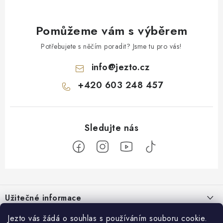
Pomůžeme vám s výběrem
Potřebujete s něčím poradit? Jsme tu pro vás!
info
@
jezto.cz
+420 603 248 457
Z
á
Užitečné informace
p
a
O nás
Jezto vás žádá o souhlas s používáním souboru cookie.