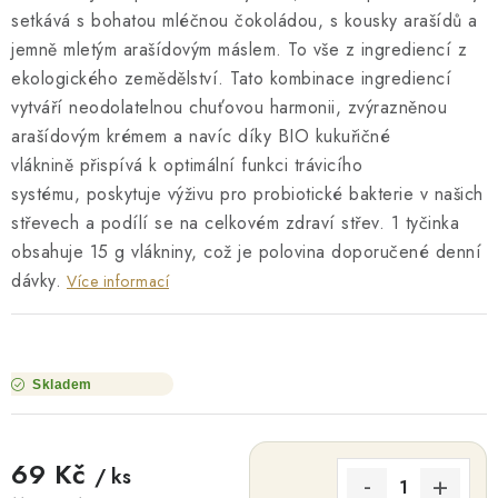
setkává s bohatou mléčnou čokoládou, s kousky arašídů a
jemně mletým arašídovým máslem. To vše z ingrediencí z
ekologického zemědělství. Tato kombinace ingrediencí
vytváří neodolatelnou chuťovou harmonii, zvýrazněnou
arašídovým krémem a navíc díky BIO kukuřičné
vláknině přispívá k optimální funkci trávicího
systému, poskytuje výživu pro probiotické bakterie v našich
střevech a podílí se na celkovém zdraví střev. 1 tyčinka
obsahuje 15 g vlákniny, což je polovina doporučené denní
dávky.
Více informací
Skladem
69 Kč
/ ks