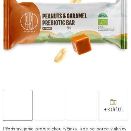
O NÁS
NÁŠ PŘÍBĚH
FIREMNÍ DÁRKY
KONTAKTY
DOPRAVA A PLATBA
+ další (1)
Představujeme prebiotickou tyčinku, kde se porce vlákniny