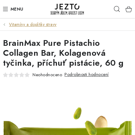
Přejít
Hleda
na
obsah
Vitamíny a doplňky stravy
DÁRKOVÉ SADY
BrainMax Pure Pistachio
TRVANLIVÉ
Collagen Bar, Kolagenová
DROGERIE A KOSMETIKA
tyčinka, příchuť pistácie, 60 g
NÁPOJE
Podrobnosti hodnocení
Neohodnoceno
SPORT A ZDRAVÍ
RELAX A REGENERACE
KERAMIKA