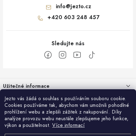
info
@
jezto.cz
+420 603 248 457
Z
á
Užitečné informace
p
a
O nás
Jezto vás žádá o souhlas s používáním souboru cookie.
Zákaznický servis
t
Cookies používáme tak, abychom vám umožnili pohodlné
Náš příběh
prohlížení webu a zlepšili zážitek z nakupování. Díky
í
Obchodní podmínky
Přijímáme online platby
analýze provozu webu neustále zlepšujeme jeho funkce,
Firemní dárky
Ochrana osobních údajů
výkon a použitelnost.
Více informací
Facebook
Kariéra