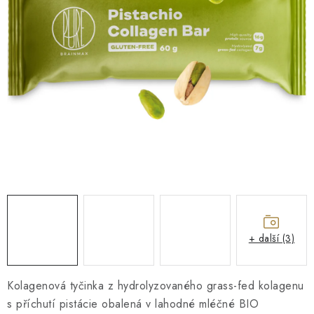
O NÁS
NÁŠ PŘÍBĚH
FIREMNÍ DÁRKY
KONTAKTY
DOPRAVA A PLATBA
+ další (3)
Kolagenová tyčinka z hydrolyzovaného grass-fed kolagenu
s příchutí pistácie obalená v lahodné mléčné BIO