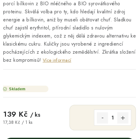
porcí bílkovin z BIO mléčného a BIO syrovátkového
proteinu. Skvělá volba pro ty, kdo hledají kvalitní zdroj
energie a bílkovin, aniž by museli obětovat chuť. Sladkou
chuť zajistil erythritol, přírodní sladidlo s nulovým
glykemickým indexem, což z něj dělá zdravou alternativu ke
klasickému cukru. Kuličky jsou vyrobené z ingrediencí
pocházejících z ekologického zemědělství. Zkrátka složení
bez kompromisů!
Více informací
Skladem
139 Kč
/ ks
Měrná cena:
17,38 Kč / 1 ks