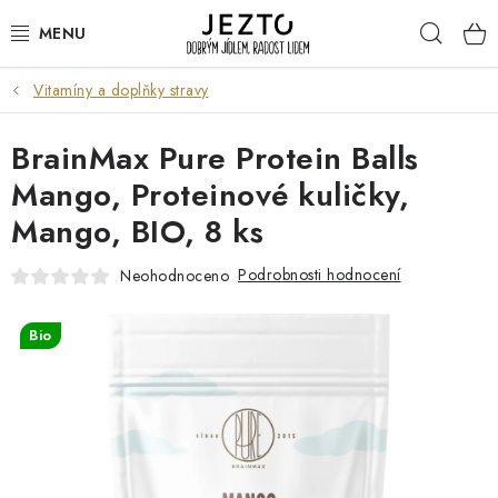
Přejít
Hleda
na
obsah
Vitamíny a doplňky stravy
DÁRKOVÉ SADY
BrainMax Pure Protein Balls
TRVANLIVÉ
Mango, Proteinové kuličky,
DROGERIE A KOSMETIKA
Mango, BIO, 8 ks
NÁPOJE
Podrobnosti hodnocení
Neohodnoceno
SPORT A ZDRAVÍ
Bio
RELAX A REGENERACE
KERAMIKA