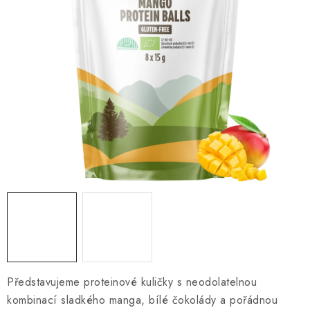
O NÁS
NÁŠ PŘÍBĚH
FIREMNÍ DÁRKY
KONTAKTY
DOPRAVA A PLATBA
Představujeme proteinové kuličky s neodolatelnou
kombinací sladkého manga, bílé čokolády a pořádnou