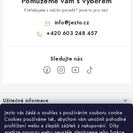
Pomůžeme vám s výběrem
Potřebujete s něčím poradit? Jsme tu pro vás!
info
@
jezto.cz
+420 603 248 457
Z
á
Užitečné informace
p
a
O nás
Jezto vás žádá o souhlas s používáním souboru cookie.
Zákaznický servis
t
Cookies používáme tak, abychom vám umožnili pohodlné
Náš příběh
prohlížení webu a zlepšili zážitek z nakupování. Díky
í
Obchodní podmínky
Přijímáme online platby
analýze provozu webu neustále zlepšujeme jeho funkce,