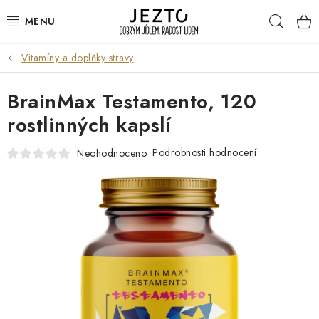
Přejít
Hleda
na
obsah
Vitamíny a doplňky stravy
DÁRKOVÉ SADY
BrainMax Testamento, 120
TRVANLIVÉ
rostlinných kapslí
DROGERIE A KOSMETIKA
Podrobnosti hodnocení
Neohodnoceno
NÁPOJE
SPORT A ZDRAVÍ
RELAX A REGENERACE
KERAMIKA