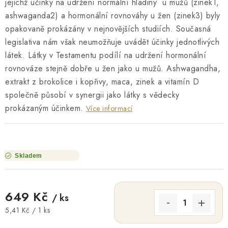
jejichž účinky na udržení normální hladiny u mužů (zinek1,
ashwaganda2) a hormonální rovnováhy u žen (zinek3) byly
opakovaně prokázány v nejnovějších studiích. Současná
legislativa nám však neumožňuje uvádět účinky jednotlivých
látek. Látky v Testamentu podílí na udržení hormonální
rovnováze stejně dobře u žen jako u mužů. Ashwagandha,
extrakt z brokolice i kopřivy, maca, zinek a vitamín D
společně působí v synergii jako látky s vědecky
prokázaným účinkem.
Více informací
Skladem
649 Kč
/ ks
Měrná cena:
5,41 Kč / 1 ks