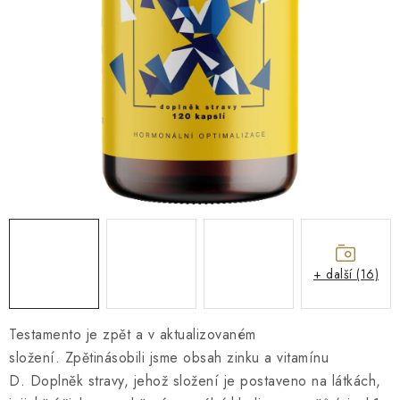
O NÁS
NÁŠ PŘÍBĚH
FIREMNÍ DÁRKY
KONTAKTY
DOPRAVA A PLATBA
+ další (16)
Testamento je zpět a v aktualizovaném
složení. Zpětinásobili jsme obsah zinku a vitamínu
D. Doplněk stravy, jehož složení je postaveno na látkách,