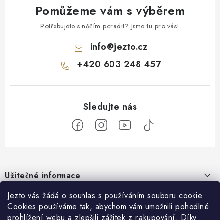
Pomůžeme vám s výběrem
Potřebujete s něčím poradit? Jsme tu pro vás!
info
@
jezto.cz
+420 603 248 457
Z
á
Užitečné informace
p
a
O nás
Jezto vás žádá o souhlas s používáním souboru cookie.
Zákaznický servis
t
Cookies používáme tak, abychom vám umožnili pohodlné
Náš příběh
prohlížení webu a zlepšili zážitek z nakupování. Díky
Obchodní podmínky