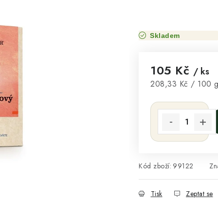
Skladem
105 Kč
/ ks
Měrná cena:
208,33 Kč / 100 
Kód zboží:
99122
Zn
Tisk
Zeptat se