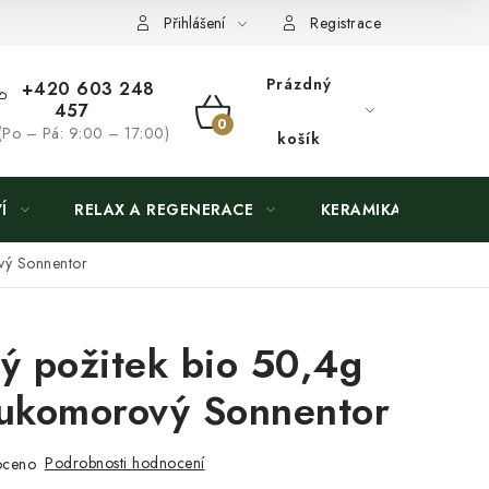
Přihlášení
Registrace
Prázdný
+420 603 248
457
NÁKUPNÍ
(Po – Pá: 9:00 – 17:00)
košík
KOŠÍK
Í
RELAX A REGENERACE
KERAMIKA
vý Sonnentor
ý požitek bio 50,4g
oukomorový Sonnentor
Podrobnosti hodnocení
oceno