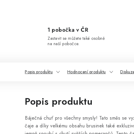
1 pobočka v ČR
Zastavit se můžete také osobně
na naší pobočce.
Popis produktu
Hodnocení produktu
Diskuz
Popis produktu
Báječná chuť pro všechny smysly! Tato směs se v
čaje a díky velkému obsahu brusinek také exkluziv
jemně snoubí s chutí svěžích pomerančů. Tento ča