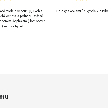
od vřele doporučují, rychlé
Paštiky excelentní a výrobky z rybe
ělá ochota a jednání, krásné
výborným doplňkem ( bonbony s
m) němá chybu!!
amu