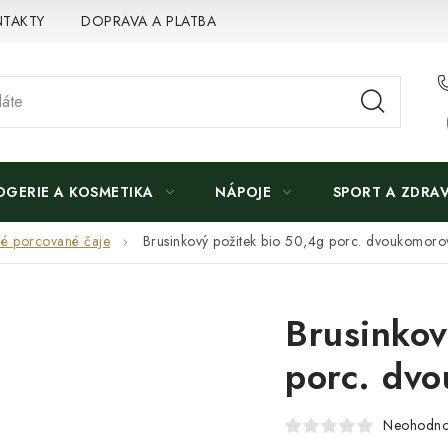
TAKTY
DOPRAVA A PLATBA
OGERIE A KOSMETIKA
NÁPOJE
SPORT A ZDRAV
é porcované čaje
Brusinkový požitek bio 50,4g porc. dvoukomoro
Brusinkov
porc. dv
Neohodn