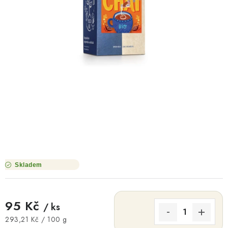
O NÁS
NÁŠ PŘÍBĚH
FIREMNÍ DÁRKY
KONTAKTY
DOPRAVA A PLATBA
Skladem
95 Kč
/ ks
Měrná cena:
293,21 Kč / 100 g