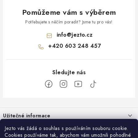
Pomůžeme vám s výběrem
Potřebujete s něčím poradit? Jsme tu pro vás!
info
@
jezto.cz
+420 603 248 457
Z
á
Užitečné informace
p
a
O nás
Jezto vás žádá o souhlas s používáním souboru cookie.
Zákaznický servis
t
Cookies používáme tak, abychom vám umožnili pohodlné