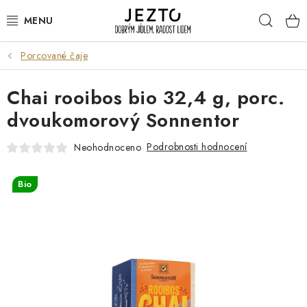
Přejít
Hleda
na
obsah
Porcované čaje
DÁRKOVÉ SADY
Chai rooibos bio 32,4 g, porc.
TRVANLIVÉ
dvoukomorový Sonnentor
DROGERIE A KOSMETIKA
Podrobnosti hodnocení
Neohodnoceno
NÁPOJE
Bio
SPORT A ZDRAVÍ
RELAX A REGENERACE
KERAMIKA