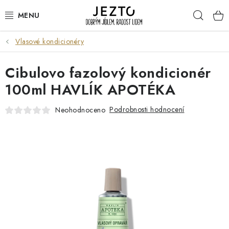
Přejít
Hleda
na
obsah
Vlasové kondicionéry
DÁRKOVÉ SADY
Cibulovo fazolový kondicionér
TRVANLIVÉ
100ml HAVLÍK APOTÉKA
DROGERIE A KOSMETIKA
Podrobnosti hodnocení
Neohodnoceno
NÁPOJE
SPORT A ZDRAVÍ
RELAX A REGENERACE
KERAMIKA