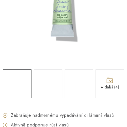
O NÁS
NÁŠ PŘÍBĚH
FIREMNÍ DÁRKY
KONTAKTY
DOPRAVA A PLATBA
+ další (4)
Zabraňuje nadměrnému vypadávání či lámaní vlasů
Aktivně podporuje růst vlasů