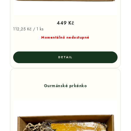
449 Kč
Měrná
112,25 Kč / 1 ks
cena:
Momentálně nedostupné
Gurmánské prkénko