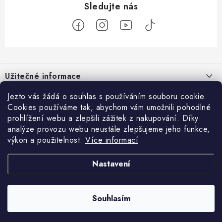
Z
á
Užitečné informace
p
a
O nás
Jezto vás žádá o souhlas s používáním souboru cookie.
Zákaznický servis
t
Cookies používáme tak, abychom vám umožnili pohodlné
Náš příběh
prohlížení webu a zlepšili zážitek z nakupování. Díky
í
Obchodní podmínky
Přijímáme online platby
analýze provozu webu neustále zlepšujeme jeho funkce,
Firemní dárky
Ochrana osobních údajů
výkon a použitelnost.
Více informací
Facebook
Kariéra
Doprava & platba
Nastavení
Catering
Jezto Market
Hodnocení obchodu
Blog
Kontakt
Souhlasím
Copyright 2026
JEZTO
. Všechna práva vyhrazena.
Upravit nastavení cookies
Vytvořil Shoptet