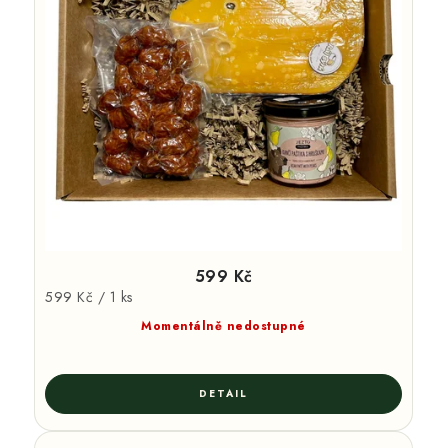
599 Kč
Měrná
599 Kč / 1 ks
cena:
Momentálně nedostupné