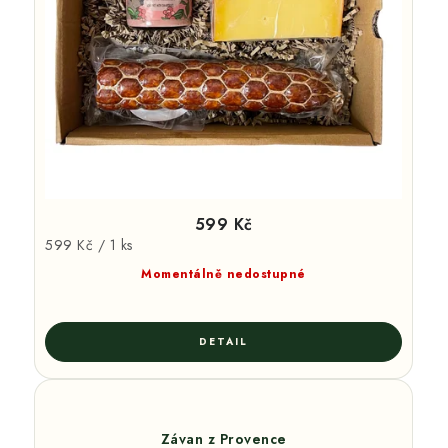
599 Kč
Měrná
599 Kč / 1 ks
cena:
Momentálně nedostupné
Závan z Provence