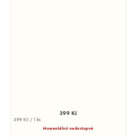
399 Kč
Měrná
399 Kč / 1 ks
cena:
Momentálně nedostupné