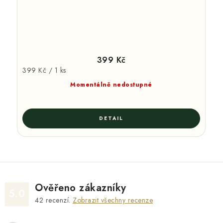
399 Kč
Měrná
399 Kč / 1 ks
cena:
Momentálně nedostupné
Ověřeno zákazníky
5.0
42
recenzí.
Zobrazit všechny recenze