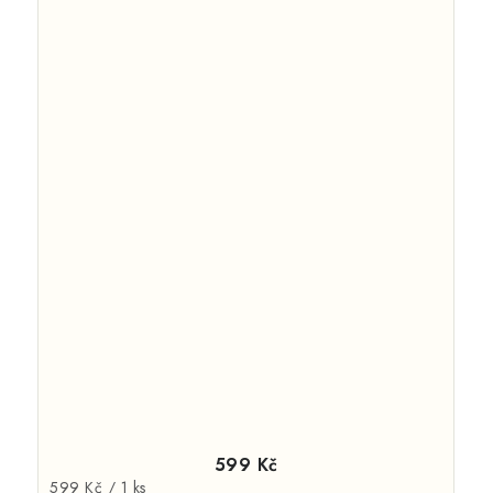
599 Kč
Měrná
599 Kč / 1 ks