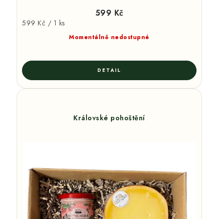
599 Kč
Měrná
599 Kč / 1 ks
cena:
Momentálně nedostupné
Královské pohoštění