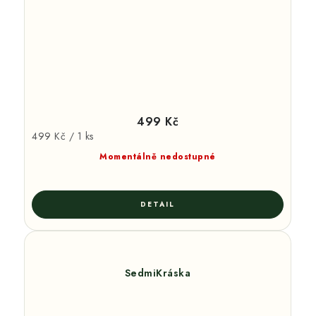
499 Kč
Měrná
499 Kč / 1 ks
cena:
Momentálně nedostupné
SedmiKráska