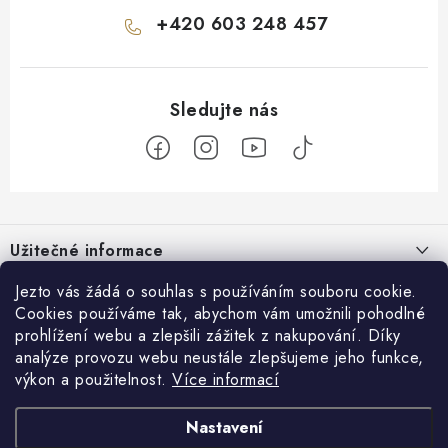
+420 603 248 457
Z
á
Užitečné informace
p
a
O nás
Jezto vás žádá o souhlas s používáním souboru cookie.
Zákaznický servis
t
Cookies používáme tak, abychom vám umožnili pohodlné
Náš příběh
prohlížení webu a zlepšili zážitek z nakupování. Díky
í
Obchodní podmínky
Přijímáme online platby
analýze provozu webu neustále zlepšujeme jeho funkce,
Firemní dárky
Ochrana osobních údajů
výkon a použitelnost.
Více informací
Facebook
Kariéra
Doprava & platba
Nastavení
Catering
Jezto Market