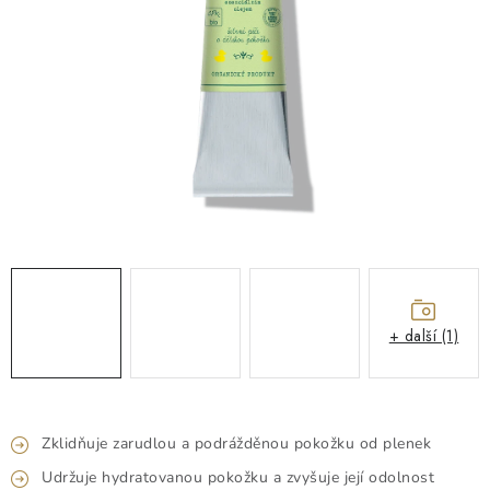
O NÁS
NÁŠ PŘÍBĚH
FIREMNÍ DÁRKY
KONTAKTY
DOPRAVA A PLATBA
+ další (1)
Zklidňuje zarudlou a podrážděnou pokožku od plenek
Udržuje hydratovanou pokožku a zvyšuje její odolnost