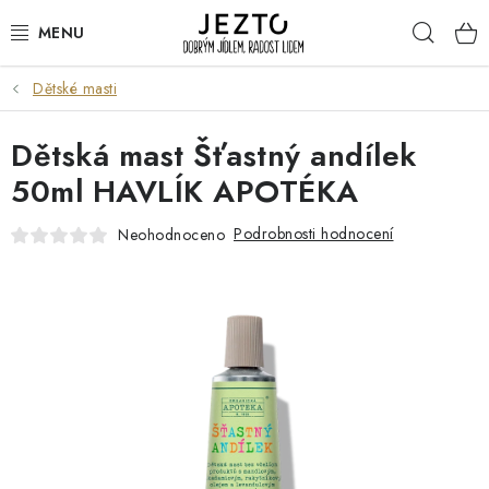
Přejít
Hleda
na
obsah
Dětské masti
DÁRKOVÉ SADY
Dětská mast Šťastný andílek
TRVANLIVÉ
50ml HAVLÍK APOTÉKA
DROGERIE A KOSMETIKA
Podrobnosti hodnocení
Neohodnoceno
NÁPOJE
SPORT A ZDRAVÍ
RELAX A REGENERACE
KERAMIKA