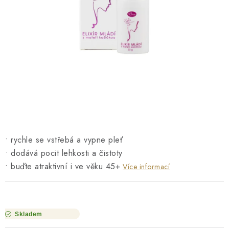
O NÁS
NÁŠ PŘÍBĚH
FIREMNÍ DÁRKY
KONTAKTY
DOPRAVA A PLATBA
• rychle se vstřebá a vypne pleť
• dodává pocit lehkosti a čistoty
• buďte atraktivní i ve věku 45+
Více informací
Skladem