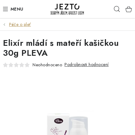
Přejít
Hleda
na
obsah
Péče o pleť
DÁRKOVÉ SADY
Elixír mládí s mateří kašičkou
TRVANLIVÉ
30g PLEVA
DROGERIE A KOSMETIKA
Podrobnosti hodnocení
Neohodnoceno
NÁPOJE
SPORT A ZDRAVÍ
RELAX A REGENERACE
KERAMIKA