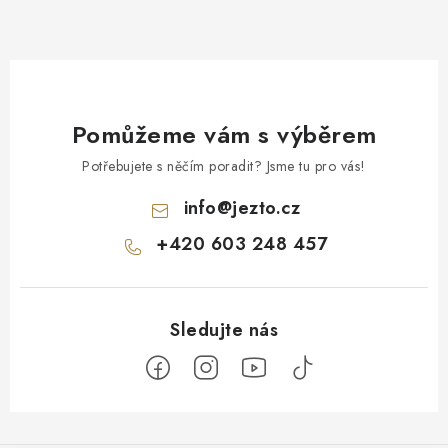
Pomůžeme vám s výběrem
Potřebujete s něčím poradit? Jsme tu pro vás!
info
@
jezto.cz
+420 603 248 457
Z