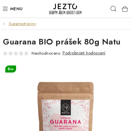
Přejít
Hleda
na
obsah
Superpotraviny
DÁRKOVÉ SADY
Guarana BIO prášek 80g Natu
TRVANLIVÉ
Podrobnosti hodnocení
Neohodnoceno
DROGERIE A KOSMETIKA
Bio
NÁPOJE
SPORT A ZDRAVÍ
RELAX A REGENERACE
KERAMIKA