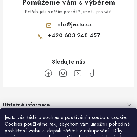
Pomůžeme vám s výběrem
Potřebujete s něčím poradit? Jsme tu pro vás!
info
@
jezto.cz
+420 603 248 457
Z
á
Užitečné informace
p
a
O nás
Jezto vás žádá o souhlas s používáním souboru cookie.
Zákaznický servis
t
Cookies používáme tak, abychom vám umožnili pohodlné
Náš příběh
prohlížení webu a zlepšili zážitek z nakupování. Díky
í
Obchodní podmínky
Přijímáme online platby