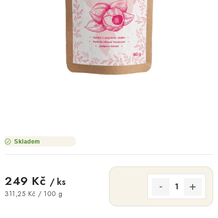
O NÁS
NÁŠ PŘÍBĚH
FIREMNÍ DÁRKY
KONTAKTY
DOPRAVA A PLATBA
Skladem
249 Kč
/ ks
Měrná cena:
311,25 Kč / 100 g