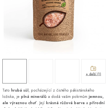
O NÁS
NÁŠ PŘÍBĚH
FIREMNÍ DÁRKY
KONTAKTY
DOPRAVA A PLATBA
+ další (1)
Tato
hrubá sůl
, pocházející z čistého pákistánského
ložiska, je
plná minerálů
a dodá vašim pokrmům
jemnou,
ale výraznou chuť
. Její
krásná růžová barva
a
přírodní