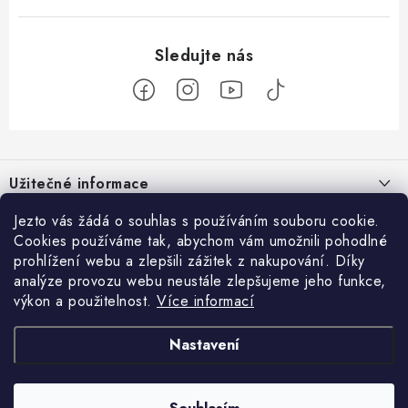
Z
á
Užitečné informace
p
a
O nás
Jezto vás žádá o souhlas s používáním souboru cookie.
Zákaznický servis
t
Cookies používáme tak, abychom vám umožnili pohodlné
Náš příběh
prohlížení webu a zlepšili zážitek z nakupování. Díky
í
Obchodní podmínky
Přijímáme online platby
analýze provozu webu neustále zlepšujeme jeho funkce,
Firemní dárky
Ochrana osobních údajů
výkon a použitelnost.
Více informací
Facebook
Kariéra
Doprava & platba
Nastavení
Catering
Jezto Market
Hodnocení obchodu
Blog
Kontakt