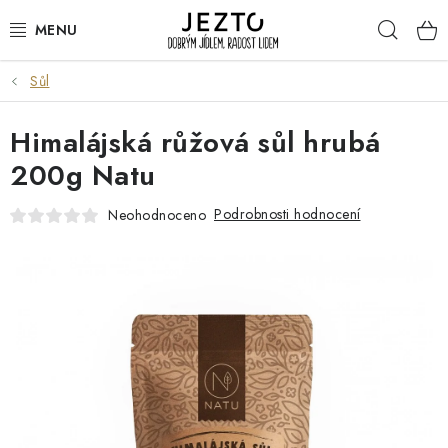
Přejít
Hleda
na
obsah
Sůl
DÁRKOVÉ SADY
Himalájská růžová sůl hrubá
TRVANLIVÉ
200g Natu
DROGERIE A KOSMETIKA
Podrobnosti hodnocení
Neohodnoceno
NÁPOJE
SPORT A ZDRAVÍ
RELAX A REGENERACE
KERAMIKA