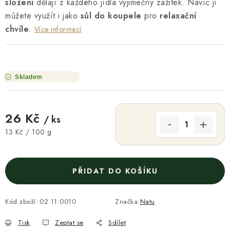
složení
dělají z každého jídla výjimečný zážitek. Navíc ji
můžete využít i jako
sůl do koupele
pro
relaxační
chvíle
.
Více informací
Skladem
26 Kč
/ ks
Měrná cena:
13 Kč / 100 g
PŘIDAT DO KOŠÍKU
Kód zboží:
02.11.0010
Značka:
Natu
Tisk
Zeptat se
Sdílet