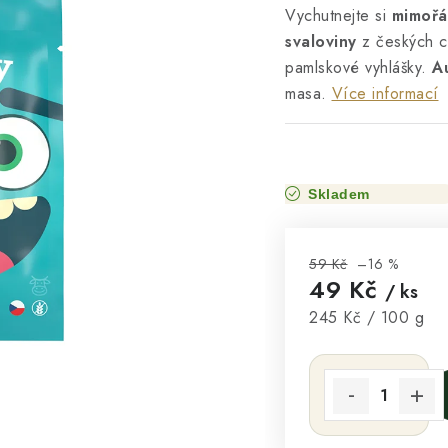
Vychutnejte si
mimoř
svaloviny
z českých 
pamlskové vyhlášky.
A
masa.
Více informací
Skladem
59 Kč
–16 %
49 Kč
/ ks
Měrná cena:
245 Kč / 100 g