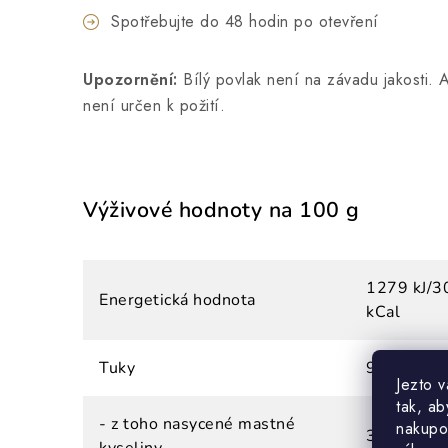
Spotřebujte do 48 hodin po otevření
Upozornění:
Bílý povlak není na závadu jakosti. A
není určen k požití.
Výživové hodnoty na 100 g
1279 kJ/3
Energetická hodnota
kCal
Tuky
9,1 g
Jezto 
tak, ab
- z toho nasycené mastné
nakupo
3,7 g