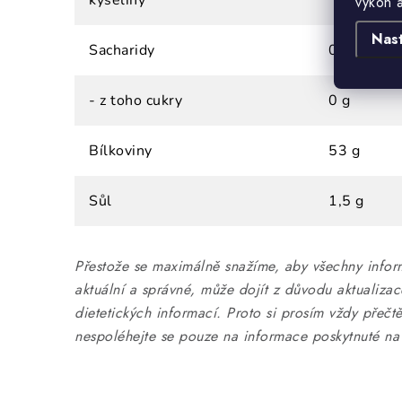
kyseliny
výkon 
Nas
Sacharidy
0 g
- z toho cukry
0 g
Bílkoviny
53 g
Sůl
1,5 g
Přestože se maximálně snažíme, aby všechny infor
aktuální a správné, může dojít z důvodu aktualiza
dietetických informací. Proto si prosím vždy přečtě
nespoléhejte se pouze na informace poskytnuté na 