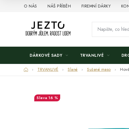
Přejít
O NÁS
NÁŠ PŘÍBĚH
FIREMNÍ DÁRKY
KON
na
obsah
DÁRKOVÉ SADY
TRVANLIVÉ
DR
Domů
TRVANLIVÉ
Slané
Sušené maso
Hově
16 %