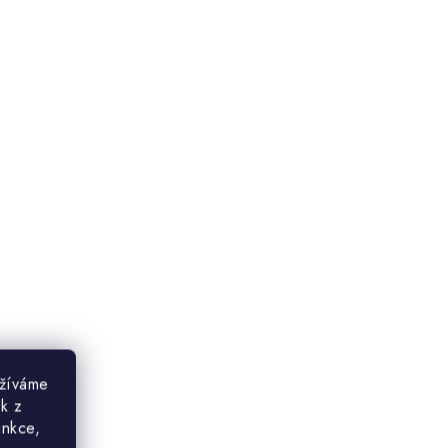
užíváme
ek z
unkce,