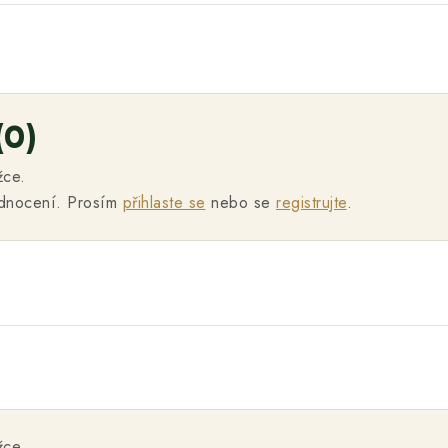
(0)
žce.
odnocení. Prosím
přihlaste se
nebo se
registrujte
.
žce.