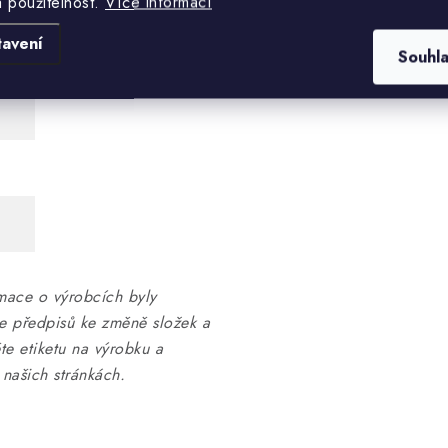
a použitelnost.
Více informací
tavení
Souhl
mace o výrobcích byly
ce předpisů ke změně složek a
te etiketu na výrobku a
našich stránkách.