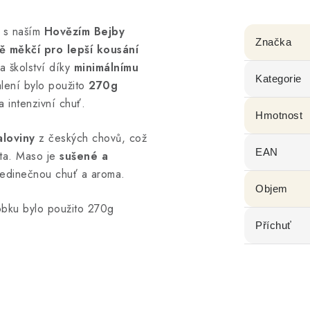
s naším
Hovězím Bejby
Značka
tě měkčí pro lepší kousání
a školství díky
minimálnímu
Kategorie
lení bylo použito
270g
a intenzivní chuť.
Hmotnost
aloviny
z českých chovů, což
EAN
ta. Maso je
sušené a
jedinečnou chuť a aroma.
Objem
obku bylo použito 270g
Příchuť