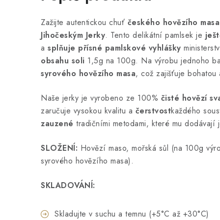
Zažijte autentickou chuť
českého hovězího masa
Jihočeským Jerky
. Tento delikátní pamlsek je
ješ
a
splňuje přísné pamlskové vyhlášky
ministerstv
obsahu soli
1,5g na 100g. Na výrobu jednoho ba
syrového hovězího masa
, což zajišťuje bohatou 
Naše jerky je vyrobeno ze 100%
čisté hovězí sv
zaručuje vysokou kvalitu a
čerstvost
každého sous
zauzené
tradičními metodami, které mu dodávají 
SLOŽENÍ:
Hovězí maso, mořská sůl (na 100g výr
syrového hovězího masa).
SKLADOVÁNÍ:
Skladujte v suchu a temnu (+5°C až +30°C)