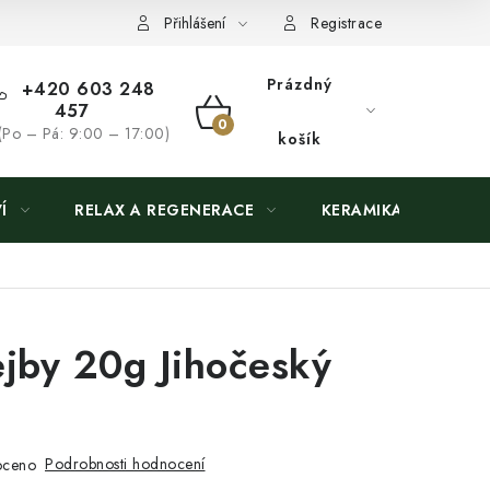
Přihlášení
Registrace
Prázdný
+420 603 248
457
NÁKUPNÍ
(Po – Pá: 9:00 – 17:00)
košík
KOŠÍK
Í
RELAX A REGENERACE
KERAMIKA
jby 20g Jihočeský
Podrobnosti hodnocení
oceno