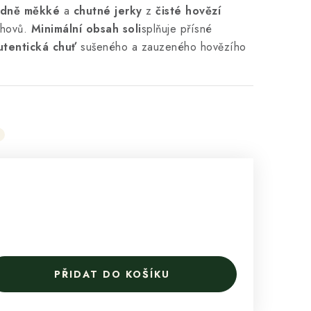
ádně měkké
a
chutné jerky
z
čisté hovězí
chovů.
Minimální obsah soli
splňuje přísné
utentická chuť
sušeného a zauzeného hovězího
PŘIDAT DO KOŠÍKU