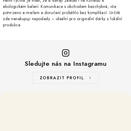
velmi rychle. Je vidět, že si dávají záležet i na vzhledu a
ekologickém balení. Komunikace s obchodem bezchybná, vše
potvrzeno e‑mailem a doručení proběhlo bez komplikací. Určitě
zde nenakupuji naposledy – ideální pro originální dárky z lokální
produkce.
Sledujte nás na Instagramu
ZOBRAZIT PROFIL