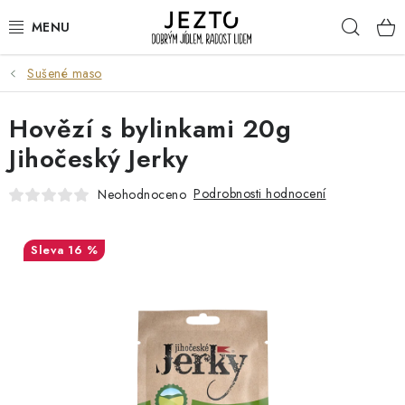
Přejít
Hleda
na
obsah
Sušené maso
DÁRKOVÉ SADY
Hovězí s bylinkami 20g
TRVANLIVÉ
Jihočeský Jerky
DROGERIE A KOSMETIKA
Podrobnosti hodnocení
Neohodnoceno
NÁPOJE
16 %
SPORT A ZDRAVÍ
RELAX A REGENERACE
KERAMIKA