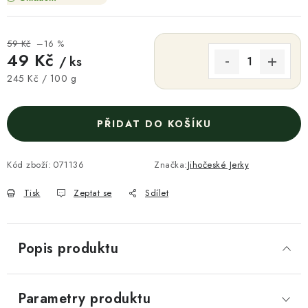
59 Kč
–16 %
49 Kč
/ ks
Měrná cena:
245 Kč / 100 g
PŘIDAT DO KOŠÍKU
Kód zboží:
071136
Značka:
Jihočeské Jerky
Tisk
Zeptat se
Sdílet
Popis produktu
Parametry produktu