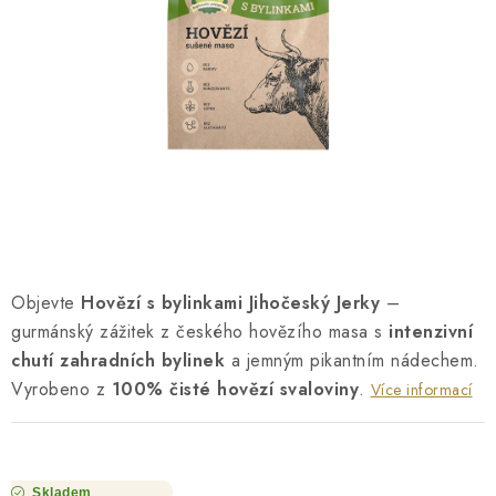
O NÁS
NÁŠ PŘÍBĚH
FIREMNÍ DÁRKY
KONTAKTY
DOPRAVA A PLATBA
Objevte
Hovězí s bylinkami Jihočeský Jerky
–
gurmánský zážitek z českého hovězího masa s
intenzivní
chutí zahradních bylinek
a jemným pikantním nádechem.
Vyrobeno z
100% čisté hovězí svaloviny
.
Více informací
Skladem