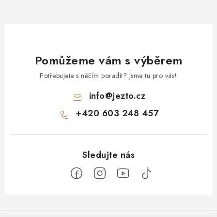
Pomůžeme vám s výběrem
Potřebujete s něčím poradit? Jsme tu pro vás!
info
@
jezto.cz
+420 603 248 457
Z
á