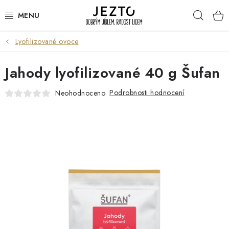
Přejít
Hleda
na
obsah
Lyofilizované ovoce
DÁRKOVÉ SADY
Jahody lyofilizované 40 g Šufan
TRVANLIVÉ
Podrobnosti hodnocení
Neohodnoceno
DROGERIE A KOSMETIKA
NÁPOJE
SPORT A ZDRAVÍ
RELAX A REGENERACE
KERAMIKA