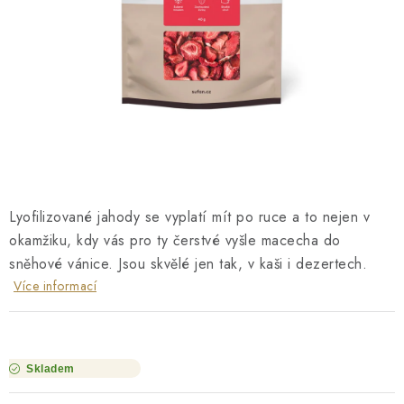
O NÁS
NÁŠ PŘÍBĚH
FIREMNÍ DÁRKY
KONTAKTY
DOPRAVA A PLATBA
Lyofilizované jahody se vyplatí mít po ruce a to nejen v
okamžiku, kdy vás pro ty čerstvé vyšle macecha do
sněhové vánice. Jsou skvělé jen tak, v kaši i dezertech.
Více informací
Skladem