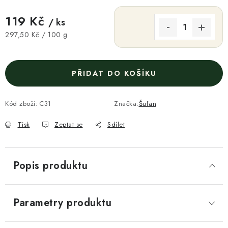
119 Kč
/ ks
Měrná cena:
297,50 Kč / 100 g
PŘIDAT DO KOŠÍKU
Kód zboží:
C31
Značka:
Šufan
Tisk
Zeptat se
Sdílet
Popis produktu
Parametry produktu