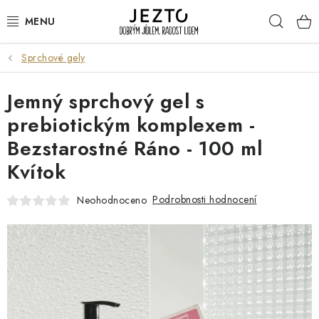
Přejít
Hleda
na
obsah
Sprchové gely
DÁRKOVÉ SADY
Jemný sprchový gel s
TRVANLIVÉ
prebiotickým komplexem -
DROGERIE A KOSMETIKA
Bezstarostné Ráno - 100 ml
Kvítok
NÁPOJE
Podrobnosti hodnocení
Neohodnoceno
SPORT A ZDRAVÍ
RELAX A REGENERACE
KERAMIKA