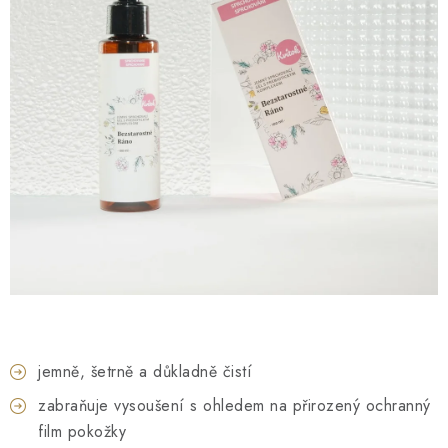
O NÁS
NÁŠ PŘÍBĚH
FIREMNÍ DÁRKY
KONTAKTY
DOPRAVA A PLATBA
jemně, šetrně a důkladně čistí
zabraňuje vysoušení s ohledem na přirozený ochranný
film pokožky