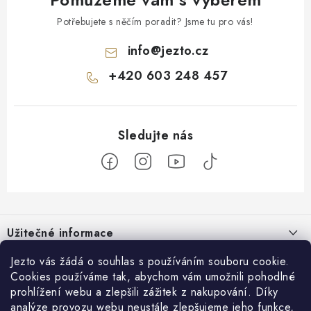
Potřebujete s něčím poradit? Jsme tu pro vás!
info
@
jezto.cz
+420 603 248 457
Z
á
Užitečné informace
p
a
O nás
Jezto vás žádá o souhlas s používáním souboru cookie.
Zákaznický servis
t
Cookies používáme tak, abychom vám umožnili pohodlné
Náš příběh
prohlížení webu a zlepšili zážitek z nakupování. Díky
í
Obchodní podmínky
Přijímáme online platby
analýze provozu webu neustále zlepšujeme jeho funkce,